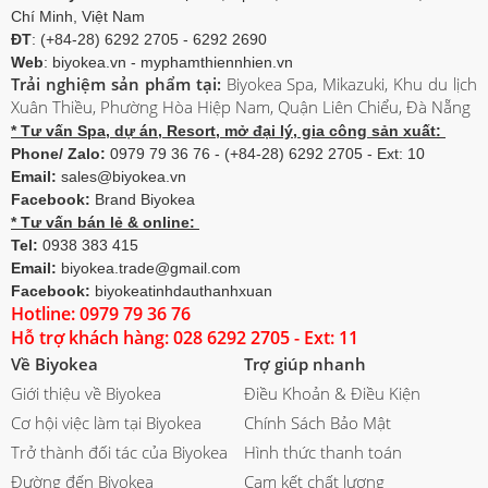
Chí Minh, Việt Nam
ĐT
: (+84-28) 6292 2705 - 6292 2690
Web
: biyokea.vn - myphamthiennhien.vn
Trải nghiệm sản phẩm tại:
Biyokea Spa, Mikazuki, Khu du lịch
Xuân Thiều, Phường Hòa Hiệp Nam, Quận Liên Chiểu, Đà Nẵng
* Tư vấn Spa, dự án, Resort, mở đại lý, gia công sản xuất:
Phone/ Zalo:
0979 79 36 76 - (+84-28) 6292 2705 - Ext: 10
Email:
sales@biyokea.vn
Facebook:
Brand Biyokea
* Tư vấn bán lẻ & online:
Tel:
0938 383 415
Email:
biyokea.trade@gmail.com
Facebook:
biyokeatinhdauthanhxuan
Hotline: 0979 79 36 76
Hỗ trợ khách hàng: 028 6292 2705 - Ext: 11
Về Biyokea
Trợ giúp nhanh
Giới thiệu về Biyokea
Điều Khoản & Điều Kiện
Cơ hội việc làm tại Biyokea
Chính Sách Bảo Mật
Trở thành đối tác của Biyokea
Hình thức thanh toán
Đường đến Biyokea
Cam kết chất lượng