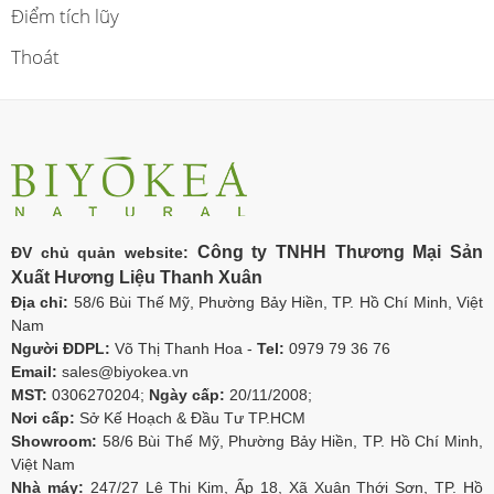
Điểm tích lũy
Thoát
Công ty TNHH Thương Mại Sản
ĐV chủ quản website:
Xuất Hương Liệu Thanh Xuân
Địa chỉ:
58/6 Bùi Thế Mỹ, Phường Bảy Hiền, TP. Hồ Chí Minh, Việt
Nam
Người ĐDPL:
Võ Thị Thanh Hoa -
Tel:
0979 79 36 76
Email:
sales@biyokea.vn
MST:
0306270204;
Ngày cấp:
20/11/2008;
Nơi cấp:
Sở Kế Hoạch & Đầu Tư TP.HCM
Showroom:
58/6 Bùi Thế Mỹ, Phường Bảy Hiền, TP. Hồ Chí Minh,
Việt Nam
Nhà máy:
247/27 Lê Thị Kim, Ấp 18, Xã Xuân Thới Sơn, TP. Hồ