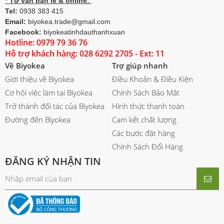
* Tư vấn bán lẻ & online:
Tel:
0938 383 415
Email:
biyokea.trade@gmail.com
Facebook:
biyokeatinhdauthanhxuan
Hotline: 0979 79 36 76
Hỗ trợ khách hàng: 028 6292 2705 - Ext: 11
Về Biyokea
Trợ giúp nhanh
Giới thiệu về Biyokea
Điều Khoản & Điều Kiện
Cơ hội việc làm tại Biyokea
Chính Sách Bảo Mật
Trở thành đối tác của Biyokea
Hình thức thanh toán
Đường đến Biyokea
Cam kết chất lượng
Các bước đặt hàng
Chính Sách Đổi Hàng
ĐĂNG KÝ NHẬN TIN