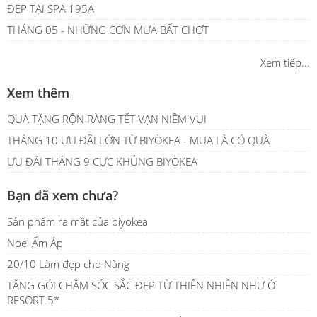
ĐẸP TẠI SPA 195A
THÁNG 05 - NHỮNG CƠN MƯA BẤT CHỢT
Xem tiếp...
Xem thêm
QUÀ TẶNG RỘN RÀNG TẾT VẠN NIỀM VUI
THÁNG 10 ƯU ĐÃI LỚN TỪ BIYÒKEA - MUA LÀ CÓ QUÀ
ƯU ĐÃI THÁNG 9 CỰC KHỦNG BIYÒKEA
Bạn đã xem chưa?
Sản phẩm ra mắt của biyokea
Noel Ấm Áp
20/10 Làm đẹp cho Nàng
TẶNG GÓI CHĂM SÓC SẮC ĐẸP TỪ THIÊN NHIÊN NHƯ Ở
RESORT 5*