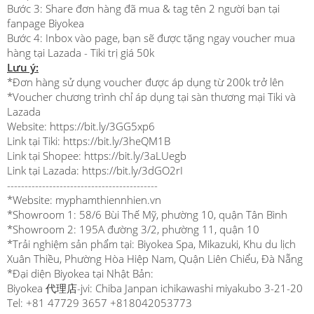
Bước 3: Share đơn hàng đã mua & tag tên 2 người bạn tại
fanpage Biyokea
Bước 4: Inbox vào page, bạn sẽ được tặng ngay voucher mua
hàng tại Lazada - Tiki trị giá 50k
Lưu ý:
*Đơn hàng sử dụng voucher được áp dụng từ 200k trở lên
*Voucher chương trình chỉ áp dụng tại sàn thương mại Tiki và
Lazada
Website:
https://bit.ly/3GG5xp6
Link tại Tiki:
https://bit.ly/3heQM1B
Link tại Shopee:
https://bit.ly/3aLUegb
Link tại Lazada:
https://bit.ly/3dGO2rI
-------------------------------------------
*Website: myphamthiennhien.vn
*Showroom 1: 58/6 Bùi Thế Mỹ, phường 10, quận Tân Bình
*Showroom 2: 195A đường 3/2, phường 11, quận 10
*Trải nghiệm sản phẩm tại: Biyokea Spa, Mikazuki, Khu du lịch
Xuân Thiều, Phường Hòa Hiệp Nam, Quận Liên Chiểu, Đà Nẵng
*Đại diện Biyokea tại Nhật Bản:
Biyokea 代理店-jvi: Chiba Janpan ichikawashi miyakubo 3-21-20
Tel: +81 47729 3657 +818042053773