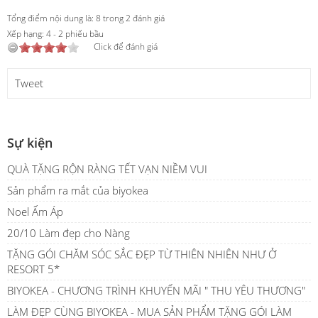
Tổng điểm nội dung là: 8 trong 2 đánh giá
Xếp hạng:
4
-
2
phiếu bầu
Click để đánh giá
Tweet
Sự kiện
QUÀ TẶNG RỘN RÀNG TẾT VẠN NIỀM VUI
Sản phẩm ra mắt của biyokea
Noel Ấm Áp
20/10 Làm đẹp cho Nàng
TẶNG GÓI CHĂM SÓC SẮC ĐẸP TỪ THIÊN NHIÊN NHƯ Ở
RESORT 5*
BIYOKEA - CHƯƠNG TRÌNH KHUYẾN MÃI " THU YÊU THƯƠNG"
LÀM ĐẸP CÙNG BIYOKEA - MUA SẢN PHẨM TẶNG GÓI LÀM