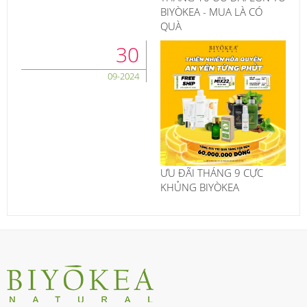
BIYÒKEA - MUA LÀ CÓ
QUÀ
30
09-2024
ƯU ĐÃI THÁNG 9 CỰC
KHỦNG BIYÒKEA