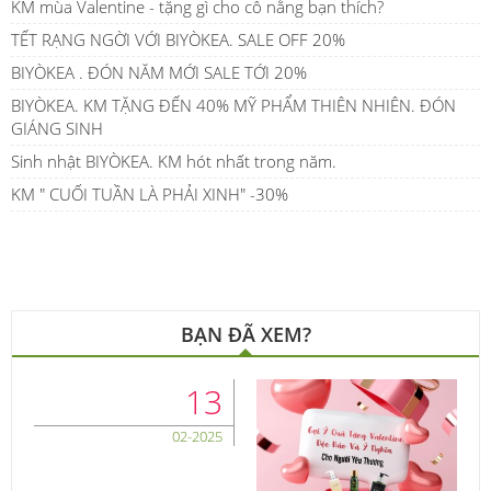
KM mùa Valentine - tặng gì cho cô nằng bạn thích?
TẾT RẠNG NGỜI VỚI BIYÒKEA. SALE OFF 20%
BIYÒKEA . ĐÓN NĂM MỚI SALE TỚI 20%
BIYÒKEA. KM TẶNG ĐẾN 40% MỸ PHẨM THIÊN NHIÊN. ĐÓN
GIÁNG SINH
Sinh nhật BIYÒKEA. KM hót nhất trong năm.
KM " CUỐI TUẦN LÀ PHẢI XINH" -30%
BẠN ĐÃ XEM?
13
02-2025