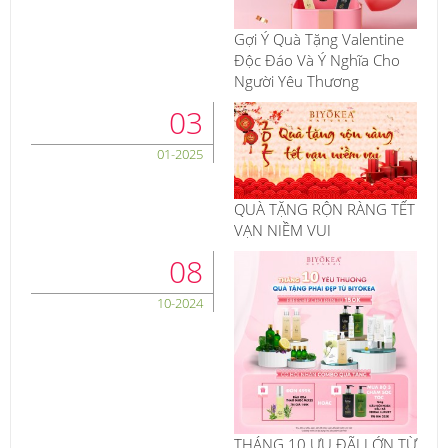
Gợi Ý Quà Tặng Valentine
Độc Đáo Và Ý Nghĩa Cho
Người Yêu Thương
03
01-2025
QUÀ TẶNG RỘN RÀNG TẾT
VẠN NIỀM VUI
08
10-2024
THÁNG 10 ƯU ĐÃI LỚN TỪ