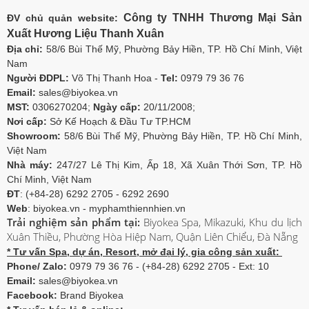
Công ty TNHH Thương Mại Sản
ĐV chủ quản website:
Xuất Hương Liệu Thanh Xuân
Địa chỉ:
58/6 Bùi Thế Mỹ, Phường Bảy Hiền, TP. Hồ Chí Minh, Việt
Nam
Người ĐDPL:
Võ Thị Thanh Hoa -
Tel:
0979 79 36 76
Email:
sales@biyokea.vn
MST:
0306270204;
Ngày cấp:
20/11/2008;
Nơi cấp:
Sở Kế Hoạch & Đầu Tư TP.HCM
Showroom:
58/6 Bùi Thế Mỹ, Phường Bảy Hiền, TP. Hồ Chí Minh,
Việt Nam
Nhà máy:
247/27 Lê Thị Kim, Ấp 18, Xã Xuân Thới Sơn, TP. Hồ
Chí Minh, Việt Nam
ĐT
: (+84-28) 6292 2705 - 6292 2690
Web
: biyokea.vn - myphamthiennhien.vn
Trải nghiệm sản phẩm tại:
Biyokea Spa, Mikazuki, Khu du lịch
Xuân Thiều, Phường Hòa Hiệp Nam, Quận Liên Chiểu, Đà Nẵng
* Tư vấn Spa, dự án, Resort, mở đại lý, gia công sản xuất:
Phone/ Zalo:
0979 79 36 76 - (+84-28) 6292 2705 - Ext: 10
Email:
sales@biyokea.vn
Facebook:
Brand Biyokea