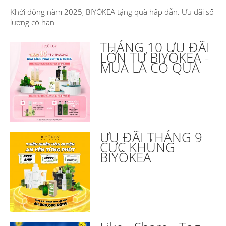
Khởi động năm 2025, BIYÒKEA tặng quà hấp dẫn. Ưu đãi số
lượng có hạn
THÁNG 10 ƯU ĐÃI
LỚN TỪ BIYÒKEA -
MUA LÀ CÓ QUÀ
ƯU ĐÃI THÁNG 9
CỰC KHỦNG
BIYÒKEA