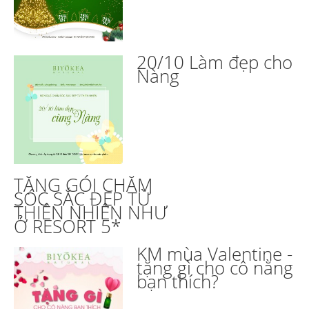
20/10 Làm đẹp cho
Nàng
TẶNG GÓI CHĂM
SÓC SẮC ĐẸP TỪ
THIÊN NHIÊN NHƯ
Ở RESORT 5*
KM mùa Valentine -
tặng gì cho cô nằng
bạn thích?