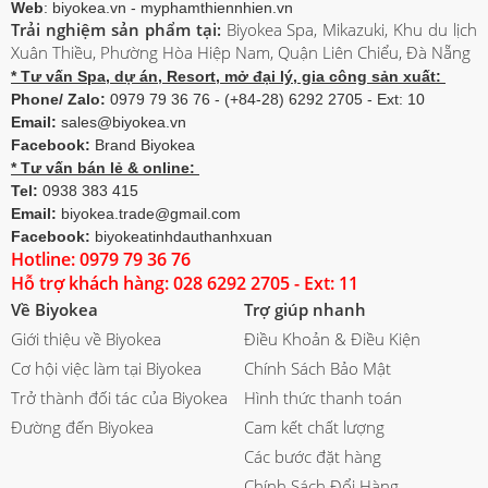
Web
: biyokea.vn - myphamthiennhien.vn
Trải nghiệm sản phẩm tại:
Biyokea Spa, Mikazuki, Khu du lịch
Xuân Thiều, Phường Hòa Hiệp Nam, Quận Liên Chiểu, Đà Nẵng
* Tư vấn Spa, dự án, Resort, mở đại lý, gia công sản xuất:
Phone/ Zalo:
0979 79 36 76 - (+84-28) 6292 2705 - Ext: 10
Email:
sales@biyokea.vn
Facebook:
Brand Biyokea
* Tư vấn bán lẻ & online:
Tel:
0938 383 415
Email:
biyokea.trade@gmail.com
Facebook:
biyokeatinhdauthanhxuan
Hotline: 0979 79 36 76
Hỗ trợ khách hàng: 028 6292 2705 - Ext: 11
Về Biyokea
Trợ giúp nhanh
Giới thiệu về Biyokea
Điều Khoản & Điều Kiện
Cơ hội việc làm tại Biyokea
Chính Sách Bảo Mật
Trở thành đối tác của Biyokea
Hình thức thanh toán
Đường đến Biyokea
Cam kết chất lượng
Các bước đặt hàng
Chính Sách Đổi Hàng