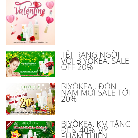
TẾT RẠNG NGỜI
VỚI BIYÒKEA. SALE
OFF 20%
BIYÒKEA . ĐÓN
NĂM MỚI SALE TỚI
20%
BIYÒKEA. KM TẶNG
ĐẾN 40% MỸ
PHẨM THIÊN