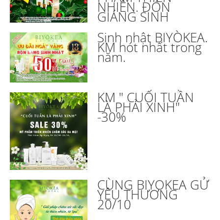
NHIÊN. ĐÓN
GIÁNG SINH
Sinh nhật BIYÒKEA.
KM hót nhất trong
năm.
KM " CUỐI TUẦN
LÀ PHẢI XINH"
-30%
CÙNG BIYOKEA GỬ
YÊU THƯƠNG
20/10