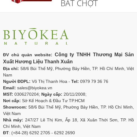
BẤT CHỢT
Công ty TNHH Thương Mại Sản
ĐV chủ quản website:
Xuất Hương Liệu Thanh Xuân
Địa chỉ:
58/6 Bùi Thế Mỹ, Phường Bảy Hiền, TP. Hồ Chí Minh, Việt
Nam
Người ĐDPL:
Võ Thị Thanh Hoa -
Tel:
0979 79 36 76
Email:
sales@biyokea.vn
MST:
0306270204;
Ngày cấp:
20/11/2008;
Nơi cấp:
Sở Kế Hoạch & Đầu Tư TP.HCM
Showroom:
58/6 Bùi Thế Mỹ, Phường Bảy Hiền, TP. Hồ Chí Minh,
Việt Nam
Nhà máy:
247/27 Lê Thị Kim, Ấp 18, Xã Xuân Thới Sơn, TP. Hồ
Chí Minh, Việt Nam
ĐT
: (+84-28) 6292 2705 - 6292 2690