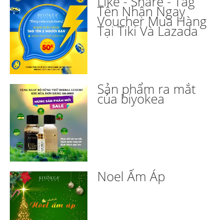
Like - Share - Tag
Tên Nhận Ngay
Voucher Mua Hàng
Tại Tiki Và Lazada
Sản phẩm ra mắt
của biyokea
Noel Ấm Áp