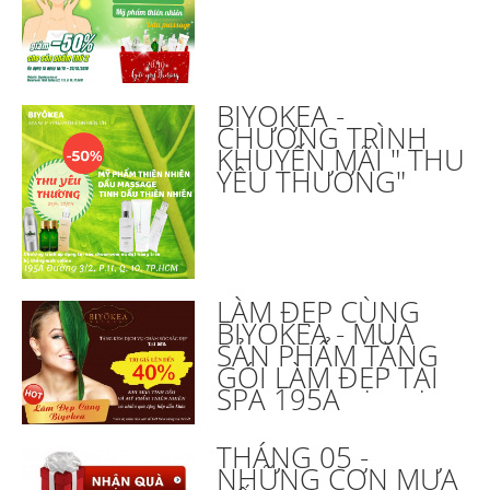
BIYOKEA -
CHƯƠNG TRÌNH
KHUYẾN MÃI " THU
YÊU THƯƠNG"
LÀM ĐẸP CÙNG
BIYOKEA - MUA
SẢN PHẨM TẶNG
GÓI LÀM ĐẸP TẠI
SPA 195A
THÁNG 05 -
NHỮNG CƠN MƯA