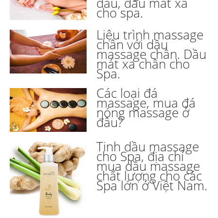
đâu, dầu mát xa
cho spa.
Liệu trình massage
chân với dầu
massage chân. Dầu
mát xa chân cho
Spa.
Các loại đá
massage, mua đá
nóng massage ở
đâu?
Tinh dầu massage
cho Spa, địa chỉ
mua dầu massage
chất lượng cho các
Spa lớn ở Việt Nam.