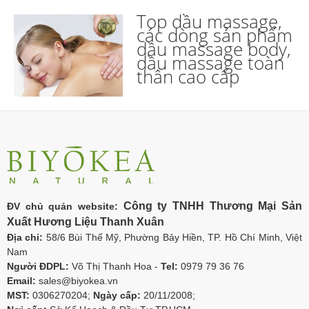
Top dầu massage,
các dòng sản phẩm
dầu massage body,
dầu massage toàn
thân cao cấp
Công ty TNHH Thương Mại Sản
ĐV chủ quản website:
Xuất Hương Liệu Thanh Xuân
Địa chỉ:
58/6 Bùi Thế Mỹ, Phường Bảy Hiền, TP. Hồ Chí Minh, Việt
Nam
Người ĐDPL:
Võ Thị Thanh Hoa -
Tel:
0979 79 36 76
Email:
sales@biyokea.vn
MST:
0306270204;
Ngày cấp:
20/11/2008;