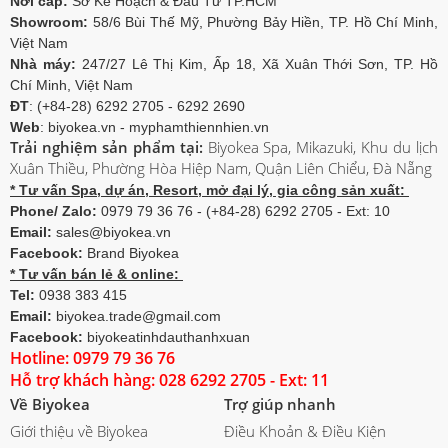
Nơi cấp:
Sở Kế Hoạch & Đầu Tư TP.HCM
Showroom:
58/6 Bùi Thế Mỹ, Phường Bảy Hiền, TP. Hồ Chí Minh,
Việt Nam
Nhà máy:
247/27 Lê Thị Kim, Ấp 18, Xã Xuân Thới Sơn, TP. Hồ
Chí Minh, Việt Nam
ĐT
: (+84-28) 6292 2705 - 6292 2690
Web
: biyokea.vn - myphamthiennhien.vn
Trải nghiệm sản phẩm tại:
Biyokea Spa, Mikazuki, Khu du lịch
Xuân Thiều, Phường Hòa Hiệp Nam, Quận Liên Chiểu, Đà Nẵng
* Tư vấn Spa, dự án, Resort, mở đại lý, gia công sản xuất:
Phone/ Zalo:
0979 79 36 76 - (+84-28) 6292 2705 - Ext: 10
Email:
sales@biyokea.vn
Facebook:
Brand Biyokea
* Tư vấn bán lẻ & online:
Tel:
0938 383 415
Email:
biyokea.trade@gmail.com
Facebook:
biyokeatinhdauthanhxuan
Hotline: 0979 79 36 76
Hỗ trợ khách hàng: 028 6292 2705 - Ext: 11
Về Biyokea
Trợ giúp nhanh
Giới thiệu về Biyokea
Điều Khoản & Điều Kiện