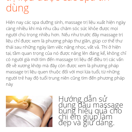
dùng
Hiện nay các spa dưỡng sinh, massage trị liệu xuất hiện ngày
càng nhiều khi mà nhu cầu chăm sóc sức khỏe được mọi
người chú trọng nhiều hơn. Nếu như trước đây massage trị
liệu chỉ được xem là phương pháp thư giãn, giúp cơ thể thư
thái sau những ngày làm việc nặng nhọc, vất vả. Thì ở hiện
tại, tầm quan trọng của nó được nâng lên đáng kể, không chỉ
có người già mới tìm đến massage trị liệu để điều trị các vấn
đề về xương khớp mà đây còn được xem là phương pháp
massage trị liệu quen thuộc đối với mọi lứa tuổi, từ những
người trẻ hay độ tuổi trung niên cũng tìm đến phương pháp
này
Hướng dẫn sử
dụng dầu massage
bụng hiệu quả cho
chị em giúp làm
đẹp và giữ dáng.