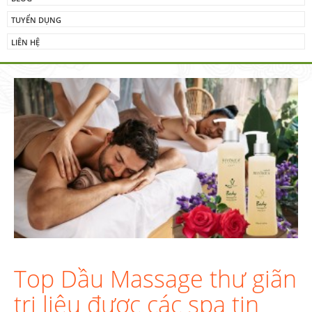
TUYỂN DỤNG
LIÊN HỆ
Top Dầu Massage thư giãn
trị liệu được các spa tin