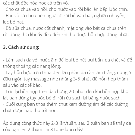
các chất độc hóa học có trên vỏ.
- Cho cà chua vào nồi, cho nước vào rồi bắc lên bếp luộc chín.
- Bóc vỏ cà chua bên ngoài đi rồi bỏ vào bát, nghiền nhuyễn,
lọc bỏ hạt.
- Bỏ sữa chua, nước cốt chanh, mật ong vào bát cà chua trên
rồi dùng thìa khuấy đều đến khi thu được hỗn hợp đồng nhất.
3. Cách sử dụng:
- Làm sạch da với nước ấm để loại bỏ hết bụi bẩn, da chết và để
thông thoáng các nang lông.
- Lấy hỗn hợp trên thoa đều lên phần da cần làm trắng, dùng 5
đầu ngón tay massage nhẹ nhàng 3-5 phút để hỗn hợp thấm
sâu vào các tế bào.
- Lưu lại hỗn hợp trên da chừng 20 phút đến khi hỗn hợp khô
lại, bạn dùng tay bóc bỏ đi rồi rửa sạch lại bằng nước sạch.
- Cuối cùng bạn thoa thêm chút kem dưỡng ẩm để các dưỡng
chất được hấp thụ tốt hơn.
Áp dụng công thức này 2-3 lần/tuần, sau 2 tuần bạn sẽ thấy da
của bạn lên 2 thậm chí 3 tone luôn đấy!