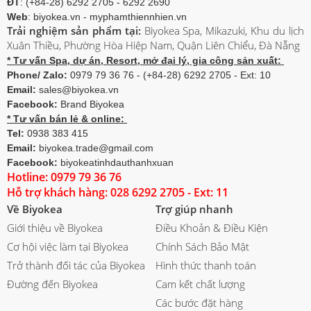
ĐT
: (+84-28) 6292 2705 - 6292 2690
Web
: biyokea.vn - myphamthiennhien.vn
Trải nghiệm sản phẩm tại:
Biyokea Spa, Mikazuki, Khu du lịch
Xuân Thiều, Phường Hòa Hiệp Nam, Quận Liên Chiểu, Đà Nẵng
* Tư vấn Spa, dự án, Resort, mở đại lý, gia công sản xuất:
Phone/ Zalo:
0979 79 36 76 - (+84-28) 6292 2705 - Ext: 10
Email:
sales@biyokea.vn
Facebook:
Brand Biyokea
* Tư vấn bán lẻ & online:
Tel:
0938 383 415
Email:
biyokea.trade@gmail.com
Facebook:
biyokeatinhdauthanhxuan
Hotline: 0979 79 36 76
Hỗ trợ khách hàng: 028 6292 2705 - Ext: 11
Về Biyokea
Trợ giúp nhanh
Giới thiệu về Biyokea
Điều Khoản & Điều Kiện
Cơ hội việc làm tại Biyokea
Chính Sách Bảo Mật
Trở thành đối tác của Biyokea
Hình thức thanh toán
Đường đến Biyokea
Cam kết chất lượng
Các bước đặt hàng