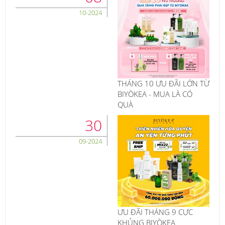
10-2024
THÁNG 10 ƯU ĐÃI LỚN TỪ
BIYÒKEA - MUA LÀ CÓ
QUÀ
30
09-2024
ƯU ĐÃI THÁNG 9 CỰC
KHỦNG BIYÒKEA