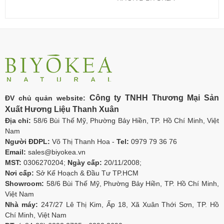
Công ty TNHH Thương Mại Sản
ĐV chủ quản website:
Xuất Hương Liệu Thanh Xuân
Địa chỉ:
58/6 Bùi Thế Mỹ, Phường Bảy Hiền, TP. Hồ Chí Minh, Việt
Nam
Người ĐDPL:
Võ Thị Thanh Hoa -
Tel:
0979 79 36 76
Email:
sales@biyokea.vn
MST:
0306270204;
Ngày cấp:
20/11/2008;
Nơi cấp:
Sở Kế Hoạch & Đầu Tư TP.HCM
Showroom:
58/6 Bùi Thế Mỹ, Phường Bảy Hiền, TP. Hồ Chí Minh,
Việt Nam
Nhà máy:
247/27 Lê Thị Kim, Ấp 18, Xã Xuân Thới Sơn, TP. Hồ
Chí Minh, Việt Nam