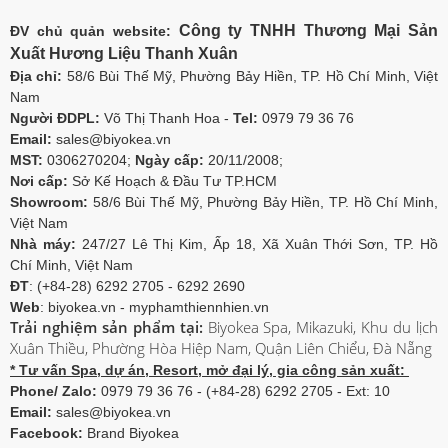
Công ty TNHH Thương Mại Sản
ĐV chủ quản website:
Xuất Hương Liệu Thanh Xuân
Địa chỉ:
58/6 Bùi Thế Mỹ, Phường Bảy Hiền, TP. Hồ Chí Minh, Việt
Nam
Người ĐDPL:
Võ Thị Thanh Hoa -
Tel:
0979 79 36 76
Email:
sales@biyokea.vn
MST:
0306270204;
Ngày cấp:
20/11/2008;
Nơi cấp:
Sở Kế Hoạch & Đầu Tư TP.HCM
Showroom:
58/6 Bùi Thế Mỹ, Phường Bảy Hiền, TP. Hồ Chí Minh,
Việt Nam
Nhà máy:
247/27 Lê Thị Kim, Ấp 18, Xã Xuân Thới Sơn, TP. Hồ
Chí Minh, Việt Nam
ĐT
: (+84-28) 6292 2705 - 6292 2690
Web
: biyokea.vn - myphamthiennhien.vn
Trải nghiệm sản phẩm tại:
Biyokea Spa, Mikazuki, Khu du lịch
Xuân Thiều, Phường Hòa Hiệp Nam, Quận Liên Chiểu, Đà Nẵng
* Tư vấn Spa, dự án, Resort, mở đại lý, gia công sản xuất:
Phone/ Zalo:
0979 79 36 76 - (+84-28) 6292 2705 - Ext: 10
Email:
sales@biyokea.vn
Facebook:
Brand Biyokea