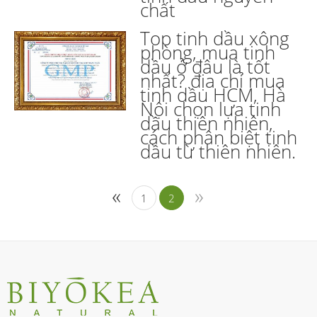
chất
Top tinh dầu xông
phòng, mua tinh
dầu ở đâu là tốt
nhất? địa chỉ mua
tinh dầu HCM, Hà
Nội chọn lựa tinh
dầu thiên nhiên,
cách phân biệt tinh
dầu từ thiên nhiên.
«
»
1
2