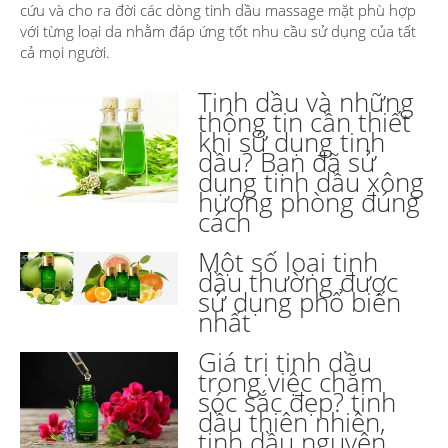
cứu và cho ra đời các dòng tinh dầu massage mặt phù hợp
với từng loại da nhằm đáp ứng tốt nhu cầu sử dụng của tất
cả mọi người.
Tinh dầu và những
thông tin cần thiết
khi sử dụng tinh
dầu? Bạn đã sử
dụng tinh dầu xông
hương phòng đúng
cách
Một số loại tinh
dầu thường được
sử dụng phổ biến
nhất
Giá trị tinh dầu
trong việc chăm
sóc sắc đẹp? tinh
dầu thiên nhiên,
tinh dầu nguyên