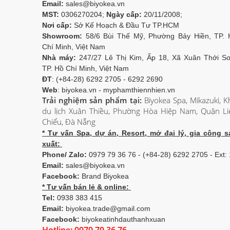
Email:
sales@biyokea.vn
MST:
0306270204;
Ngày cấp:
20/11/2008;
Nơi cấp:
Sở Kế Hoạch & Đầu Tư TP.HCM
Showroom:
58/6 Bùi Thế Mỹ, Phường Bảy Hiền, TP. 
Chí Minh, Việt Nam
Nhà máy:
247/27 Lê Thị Kim, Ấp 18, Xã Xuân Thới Sơ
TP. Hồ Chí Minh, Việt Nam
ĐT
: (+84-28) 6292 2705 - 6292 2690
Web
: biyokea.vn - myphamthiennhien.vn
Trải nghiệm sản phẩm tại:
Biyokea Spa, Mikazuki, K
du lịch Xuân Thiều, Phường Hòa Hiệp Nam, Quận Li
Chiểu, Đà Nẵng
* Tư vấn Spa, dự án, Resort, mở đại lý, gia công s
xuất:
Phone/ Zalo:
0979 79 36 76 - (+84-28) 6292 2705 - Ext:
Email:
sales@biyokea.vn
Facebook:
Brand Biyokea
* Tư vấn bán lẻ & online:
Tel:
0938 383 415
Email:
biyokea.trade@gmail.com
Facebook:
biyokeatinhdauthanhxuan