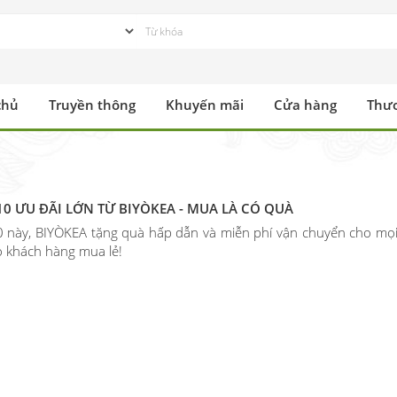
chủ
Truyền thông
Khuyến mãi
Cửa hàng
Thư
0 ƯU ĐÃI LỚN TỪ BIYÒKEA - MUA LÀ CÓ QUÀ
 này, BIYÒKEA tặng quà hấp dẫn và miễn phí vận chuyển cho mọi 
 khách hàng mua lẻ!