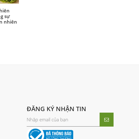
hiên
g sự
ên nhiên
ĐĂNG KÝ NHẬN TIN