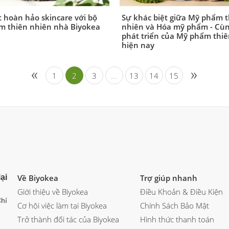
t hoàn hảo skincare với bộ
Sự khác biệt giữa Mỹ phẩm t
m thiên nhiên nhà Biyokea
nhiên và Hóa mỹ phẩm - Cùn
phát triển của Mỹ phẩm thi
hiện nay
«
»
1
2
3
...
13
14
15
ại
Về Biyokea
Trợ giúp nhanh
Giới thiệu về Biyokea
Điều Khoản & Điều Kiện
hí
Cơ hội việc làm tại Biyokea
Chính Sách Bảo Mật
Trở thành đối tác của Biyokea
Hình thức thanh toán