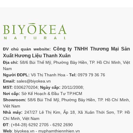
Công ty TNHH Thương Mại Sản
ĐV chủ quản website:
Xuất Hương Liệu Thanh Xuân
Địa chỉ:
58/6 Bùi Thế Mỹ, Phường Bảy Hiền, TP. Hồ Chí Minh, Việt
Nam
Người ĐDPL:
Võ Thị Thanh Hoa -
Tel:
0979 79 36 76
Email:
sales@biyokea.vn
MST:
0306270204;
Ngày cấp:
20/11/2008;
Nơi cấp:
Sở Kế Hoạch & Đầu Tư TP.HCM
Showroom:
58/6 Bùi Thế Mỹ, Phường Bảy Hiền, TP. Hồ Chí Minh,
Việt Nam
Nhà máy:
247/27 Lê Thị Kim, Ấp 18, Xã Xuân Thới Sơn, TP. Hồ
Chí Minh, Việt Nam
ĐT
: (+84-28) 6292 2705 - 6292 2690
Web
: biyokea.vn - myphamthiennhien.vn