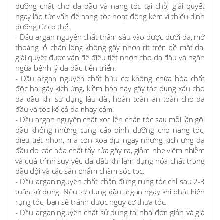
dưỡng chất cho da đầu và nang tóc tại chỗ, giải quyết
ngay lập tức vấn đề nang tóc hoạt động kém vì thiếu dinh
dưỡng từ cơ thể.
- Dầu argan nguyên chất thấm sâu vào được dưới da, mở
thoáng lỗ chân lông không gây nhờn rít trên bề mặt da,
giải quyết được vấn đề điều tiết nhờn cho da đầu và ngăn
ngừa bệnh lý da đầu tiến triển.
- Dầu argan nguyên chất hữu cơ không chứa hóa chất
độc hại gây kích ứng, kiềm hóa hay gây tác dụng xấu cho
da đầu khi sử dụng lâu dài, hoàn toàn an toàn cho da
đầu và tóc kể cả da nhạy cảm.
- Dầu argan nguyên chất xoa lên chân tóc sau mỗi lần gội
đầu không những cung cấp dinh dưỡng cho nang tóc,
điều tiết nhờn, mà còn xoa dịu ngay những kích ứng da
đầu do các hóa chất tẩy rửa gây ra, giảm nhẹ viêm nhiễm
và quá trình suy yếu da đầu khi lạm dụng hóa chất trong
dầu dội và các sản phẩm chăm sóc tóc.
- Dầu argan nguyên chất chặn đứng rụng tóc chỉ sau 2-3
tuần sử dụng. Nếu sử dụng dầu argan ngay khi phát hiện
rụng tóc, bạn sẽ tránh được nguy cơ thưa tóc.
- Dầu argan nguyên chất sử dụng tại nhà đơn giản và giá