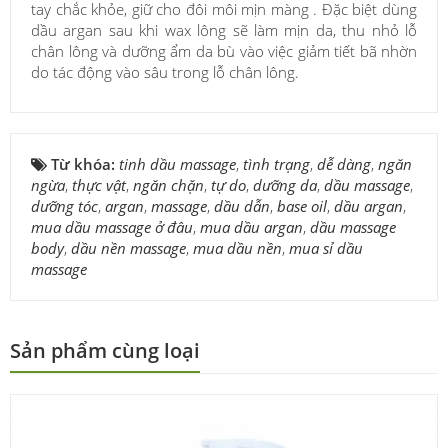
tay chắc khỏe, giữ cho đôi môi mịn màng . Đặc biệt dùng
dầu argan sau khi wax lông sẽ làm mịn da, thu nhỏ lỗ
chân lông và dưỡng ẩm da bù vào việc giảm tiết bã nhờn
do tác động vào sâu trong lỗ chân lông.
Từ khóa:
tinh dầu massage
,
tình trạng
,
dễ dàng
,
ngăn
ngừa
,
thực vật
,
ngăn chặn
,
tự do
,
dưỡng da
,
dầu massage
,
dưỡng tóc
,
argan
,
massage
,
dầu dẫn
,
base oil
,
dầu argan
,
mua dầu massage ở đâu
,
mua dầu argan
,
dầu massage
body
,
dầu nền massage
,
mua dầu nền
,
mua sỉ dầu
massage
Sản phẩm cùng loại