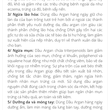
đỏ, khô và giảm nhẹ các triệu chứng bệnh ngoài da như
eczema, trứng cá đỏ, bệnh vẩy nến.
3/ Ngừa lão hóa:
Dùng dầu Argan hàng ngày giữ cho
làn da của bạn trông tươi trẻ hơn bởi vì ngoài các thành
phần thiết yếu nuôi dưỡng da, dầu argan còn giàu các
thành phần chống lão hóa, chống DNA gây tổn hại các
gốc tự do và sửa chữa các tế bào da bị hư hỏng, làm giảm
sự xuất hiện của nếp nhăn, duy trì vẻ thanh xuân dài lâu
cho bạn.
4/ Ngừa mụn:
Dầu Argan chứa triterpenoids làm giảm
ảnh hưởng của sẹo mụn, chống vi khuẩn, polyphenol và
squalene hoạt động như một chất chống viêm, bảo vệ da
khỏi nguy cơ nhiễm trùng. Sự pha trộn của axit béo thiết
yếu trong dầu Argan giúp điều tiết sản xuất bã nhờn,
chống bít tắc chân lông, giảm thâm, ngăn ngừa hình
thành nhân mụn trứng cá mới. Sử dụng dầu argan
nguyên chất đúng cách trong chăm sóc da nhờn, kết hợp
với các sản phẩm thiên nhiên giúp bạn ngăn chặn mụn
trứng cá hiệu quả, an toàn và tiết kiệm.
5/ Dưỡng da và móng tay:
Dùng Dầu Argan hàng ngày
dưỡng ẩm, làm mịn màng da lưng bàn tay, dưỡng móng