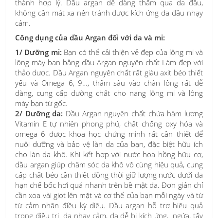
thành hợp lý. Dầu argan dễ dàng thấm qua da đầu,
không cần mát xa nên tránh được kích ứng da đầu nhạy
cảm.
Công dụng của dầu Argan đối với da và mi:
1/ Dưỡng mi:
Bạn có thể cải thiện vẻ đẹp của lông mi và
lông mày bạn bằng dầu Argan nguyên chất Làm đẹp với
thảo dược. Dầu Argan nguyên chất rất giàu axit béo thiết
yếu và Omega 6, 9…, thấm sâu vào chân lông rất dễ
dàng, cung cấp dưỡng chất cho nang lông mi và lông
mày bạn từ gốc.
2/ Dưỡng da:
Dầu Argan nguyên chất chứa hàm lượng
Vitamin E tự nhiên phong phú, chất chống oxy hóa và
omega 6 được khoa học chứng minh rất cần thiết để
nuôi dưỡng và bảo vệ làn da của bạn, đặc biệt hữu ích
cho làn da khô. Khi kết hợp với nước hoa hồng hữu cơ,
dầu argan giúp chăm sóc da khô vô cùng hiệu quả, cung
cấp chất béo cần thiết đồng thời giữ lượng nước dưới da
hạn chế bốc hơi quá nhanh trên bề mặt da. Đơn giản chỉ
cần xoa vài giọt lên mặt và cơ thể của bạn mỗi ngày và từ
từ cảm nhận điều kỳ diệu. Dầu argan hỗ trợ hiệu quả
trong điều trị da nhạy cảm, da dễ bị kích ứng, ngứa, tấy