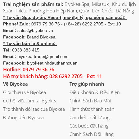
Trải nghiệm sản phẩm tại:
Biyokea Spa, Mikazuki, Khu du lịch
Xuân Thiều, Phường Hòa Hiệp Nam, Quận Liên Chiểu, Đà Nẵng
* Tư vấn Spa, dự án, Resort, mở đại lý, gia công sản xuất:
Phone/ Zalo:
0979 79 36 76 - (+84-28) 6292 2705 - Ext: 10
Email:
sales@biyokea.vn
Facebook:
Brand Biyokea
* Tư vấn bán lẻ & online:
Tel:
0938 383 415
Email:
biyokea.trade@gmail.com
Facebook:
biyokeatinhdauthanhxuan
Hotline: 0979 79 36 76
Hỗ trợ khách hàng: 028 6292 2705 - Ext: 11
Về Biyokea
Trợ giúp nhanh
Giới thiệu về Biyokea
Điều Khoản & Điều Kiện
Cơ hội việc làm tại Biyokea
Chính Sách Bảo Mật
Trở thành đối tác của Biyokea
Hình thức thanh toán
Đường đến Biyokea
Cam kết chất lượng
Các bước đặt hàng
Chính Sách Đổi Hàng