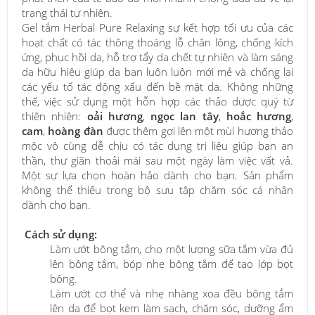
trạng thái tự nhiên.
Gel tắm Herbal Pure Relaxing sự kết hợp tối ưu của các
hoạt chất có tác thông thoáng lỗ chân lông, chống kích
ứng, phục hồi da, hỗ trợ tẩy da chết tự nhiên và làm sáng
da hữu hiệu giúp da bạn luôn luôn mới mẻ và chống lại
các yếu tố tác động xấu đến bề mặt da. Không những
thế, việc sử dụng một hỗn hợp các thảo dược quý từ
thiên nhiên:
oải hương
,
ngọc lan tây
,
hoắc hương
,
cam
,
hoàng đàn
được thêm gợi lên một mùi hương thảo
mộc vô cùng dễ chịu có tác dụng trị liệu giúp bạn an
thần, thư giãn thoải mái sau một ngày làm việc vất vả.
Một sự lựa chọn hoàn hảo dành cho bạn. Sản phẩm
không thể thiếu trong bộ sưu tập chăm sóc cá nhân
dành cho bạn.
Cách sử dụng:
Làm ướt bông tắm, cho một lượng sữa tắm vừa đủ
lên bông tắm, bóp nhẹ bông tắm để tạo lớp bọt
bông.
Làm ướt cơ thể và nhẹ nhàng xoa đều bông tắm
lên da để bọt kem làm sạch, chăm sóc, dưỡng ẩm