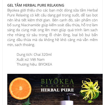
GEL TẮM HERBAL PURE RELAXING
Biyokea giới thiệu cho các bạn một dòng sữa tắm Herbal
Pure Relaxing có kết cấu dạng gel trong suốt, dễ tạo bọt
nên khá tiết kiệm thời gian. Bên cạnh đó, sản phẩm còn
bổ sung Niacinamide giúp kiểm soát dầu thừa, hỗ trợ làm
sáng da cùng mật ong lên men giúp quá trình làm sạch
nhẹ nhàng từ sâu trong lỗ chân lông, loại bỏ bụi bẩn
cùng dầu thừa mà da không hề khô căng mà vẫn mềm
mịn, sạch thoáng.
Dung tích: Chai 320ml
Xuất xứ: Việt Nam
Thương hiệu: BIYOKEA