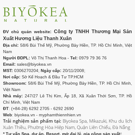
Công ty TNHH Thương Mại Sản
ĐV chủ quản website:
Xuất Hương Liệu Thanh Xuân
Địa chỉ:
58/6 Bùi Thế Mỹ, Phường Bảy Hiền, TP. Hồ Chí Minh, Việt
Nam
Người ĐDPL:
Võ Thị Thanh Hoa -
Tel:
0979 79 36 76
Email:
sales@biyokea.vn
MST:
0306270204;
Ngày cấp:
20/11/2008;
Nơi cấp:
Sở Kế Hoạch & Đầu Tư TP.HCM
Showroom:
58/6 Bùi Thế Mỹ, Phường Bảy Hiền, TP. Hồ Chí Minh,
Việt Nam
Nhà máy:
247/27 Lê Thị Kim, Ấp 18, Xã Xuân Thới Sơn, TP. Hồ
Chí Minh, Việt Nam
ĐT
: (+84-28) 6292 2705 - 6292 2690
Web
: biyokea.vn - myphamthiennhien.vn
Trải nghiệm sản phẩm tại:
Biyokea Spa, Mikazuki, Khu du lịch
Xuân Thiều, Phường Hòa Hiệp Nam, Quận Liên Chiểu, Đà Nẵng
* Tư vấn Spa, dự án, Resort, mở đại lý, gia công sản xuất: