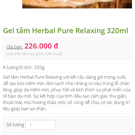
Gel tắm Herbal Pure Relaxing 320ml
226.000 đ
Giá bán:
(Giá trên đã bao gồm 10% thuế)
K.lượng/D.tích:
350g
Gel tắm Herbal Pure Relaxing với kết cấu dạng gel trong suốt,
dễ tạo bọt mềm mịn, làm sạch nhẹ nhàng từ sâu trong lỗ chân
lông, giúp da mềm mịn, phục hồi và kích thích sự phát triển của
tế bào da mới. Sự kết hợp của tinh dầu tạo cảm giác thư giãn,
thoải mái, mùi hương thảo mộc vô cùng dễ chịu có tác dụng trị
liệu giúp bạn an thần.
Số lượng