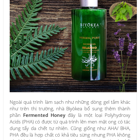
Ngoài quá trình làm sạch như những dòng gel tắm khác
như trên thị trường, nhà Biyòkea bổ sung thêm thành
phần
Fermented Honey
đây là một loại Polyhydroxy
Acids (PHA) có được từ quá trình lên men mật ong có tác
dụng tẩy da chết tự nhiên. Cũng giống như AHA/ BHA,
PHA đều là hợp chất có khả tiêu sừng nhưng PHA không