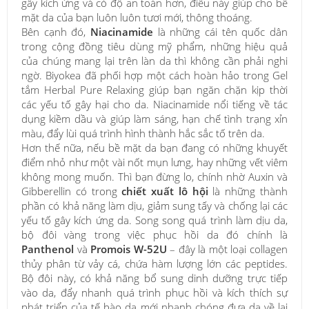
gây kích ứng và có độ an toàn hơn, điều này giúp cho bề
mặt da của bạn luôn luôn tươi mới, thông thoáng.
Bên cạnh đó,
Niacinamide
là những cái tên quốc dân
trong cộng đồng tiêu dùng mỹ phẩm, những hiệu quả
của chúng mang lại trên làn da thì không cần phải nghi
ngờ. Biyokea đã phối hợp một cách hoàn hảo trong Gel
tắm Herbal Pure Relaxing giúp bạn ngăn chặn kịp thời
các yếu tố gây hại cho da. Niacinamide nổi tiếng về tác
dụng kiềm dầu và giúp làm sáng, hạn chế tình trạng xỉn
màu, đẩy lùi quá trình hình thành hắc sắc tố trên da.
Hơn thế nữa, nếu bề mặt da bạn đang có những khuyết
điểm nhỏ như một vài nốt mụn lưng, hay những vết viêm
không mong muốn. Thì bạn đừng lo, chính nhờ Auxin và
Gibberellin có trong
chiết xuất lô hội
là những thành
phần có khả năng làm dịu, giảm sung tấy và chống lại các
yếu tố gây kích ứng da. Song song quá trình làm dịu da,
bộ đôi vàng trong việc phục hồi da đó chính là
Panthenol
và
Promois W-52U
– đây là một loại collagen
thủy phân từ vảy cá, chứa hàm lượng lớn các peptides.
Bộ đôi này, có khả năng bổ sung dinh dưỡng trực tiếp
vào da, đẩy nhanh quá trình phục hồi và kích thích sự
phát triển của tế bào da mới nhanh chóng đưa da về lại