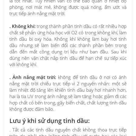
là tốt nhất. Tuy nhiên vẫn có thể bảo quản ở nhiệt độ
phòng, nơi mát mẻ, không được quá nóng, ẩm ướt và
trực tiếp ánh nắng mặt trời.
. Không khí:
trong thành phần tinh dầu có rất nhiều hợp
chất sẽ phản ứng hóa học với O2 có trong không khí, làm
tinh dầu bị oxy hóa. Không khí không làm bay hơi tinh
dầu nhưng sẽ làm biến đổi các thành phần bên trong
dẫn đến mất công dụng trị liệu như ban đầu. Sau khi
dùng nên vặn chặt nắp tinh dầu để hạn chế sự tiếp xúc
với không khí.
. Ánh nắng mặt trời:
không để tinh dầu ở nơi có ánh
nắng mặt trời chiếu trực tiếp vì 2 nguyên nhân: một sẽ
làm nhiệt độ tăng lên khiến tinh dầu bay hơi nhanh hơn,
hai là tia UV trong ánh nắng sẽ làm tăng hoặc giảm đi các
hợp chất có bên trong, gây biến chất, chất lượng tinh dầu
không được đảm bảo.
Lưu ý khi sử dụng tinh dầu:
. Tất cả các tinh dầu nguyên chất không thoa trực tiếp