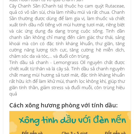
Cây Chanh Sần (Chanh ta) thuộc họ cam quýt Rutaceae,
quả có vỏ sần sùi, chia làm nhiều múi và rất chua. Chanh
Sần thường được dùng để làm gia vị, làm thuốc và chiết
xuất tinh dầu nổi tiếng với mùi hương tươi mát, riêng biệt
và các ứng dụng đa dạng trong cuộc sống. Tinh dần
chanh sần không chỉ mang đến cảm giác thư thái, sảng
khoái mà còn có đặc tính kháng khuẩn, thư giãn, tăng
cường năng lượng tích cực, tăng cường hệ miễn dịch,
chăm sóc da và tóc,… và đuổi côn trùng.
Tinh dầu sả chanh - Lemongrass Oil nguyên chất được
chiết xuất từ thân và lá cây sả. Tinh dầu sả chanh nguyên
chất mang mùi hương sả tươi mát, đặc tính kháng khuẩn
rất hữu ích để làm khử mùi, thanh lọc không khí, giúp thư
giãn tinh thần, giảm stress và đuổi muỗi, côn trùng hiệu
quả
Cách xông hương phòng với tính dầu: