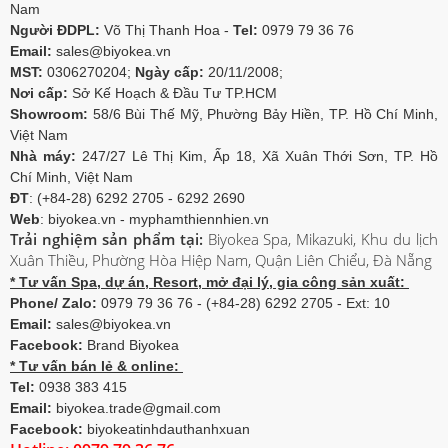
Nam
Người ĐDPL:
Võ Thị Thanh Hoa -
Tel:
0979 79 36 76
Email:
sales@biyokea.vn
MST:
0306270204;
Ngày cấp:
20/11/2008;
Nơi cấp:
Sở Kế Hoạch & Đầu Tư TP.HCM
Showroom:
58/6 Bùi Thế Mỹ, Phường Bảy Hiền, TP. Hồ Chí Minh,
Việt Nam
Nhà máy:
247/27 Lê Thị Kim, Ấp 18, Xã Xuân Thới Sơn, TP. Hồ
Chí Minh, Việt Nam
ĐT
: (+84-28) 6292 2705 - 6292 2690
Web
: biyokea.vn - myphamthiennhien.vn
Trải nghiệm sản phẩm tại:
Biyokea Spa, Mikazuki, Khu du lịch
Xuân Thiều, Phường Hòa Hiệp Nam, Quận Liên Chiểu, Đà Nẵng
* Tư vấn Spa, dự án, Resort, mở đại lý, gia công sản xuất:
Phone/ Zalo:
0979 79 36 76 - (+84-28) 6292 2705 - Ext: 10
Email:
sales@biyokea.vn
Facebook:
Brand Biyokea
* Tư vấn bán lẻ & online:
Tel:
0938 383 415
Email:
biyokea.trade@gmail.com
Facebook:
biyokeatinhdauthanhxuan