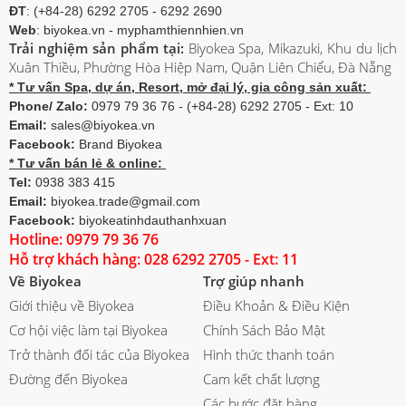
ĐT
: (+84-28) 6292 2705 - 6292 2690
Web
: biyokea.vn - myphamthiennhien.vn
Trải nghiệm sản phẩm tại:
Biyokea Spa, Mikazuki, Khu du lịch
Xuân Thiều, Phường Hòa Hiệp Nam, Quận Liên Chiểu, Đà Nẵng
* Tư vấn Spa, dự án, Resort, mở đại lý, gia công sản xuất:
Phone/ Zalo:
0979 79 36 76 - (+84-28) 6292 2705 - Ext: 10
Email:
sales@biyokea.vn
Facebook:
Brand Biyokea
* Tư vấn bán lẻ & online:
Tel:
0938 383 415
Email:
biyokea.trade@gmail.com
Facebook:
biyokeatinhdauthanhxuan
Hotline: 0979 79 36 76
Hỗ trợ khách hàng: 028 6292 2705 - Ext: 11
Về Biyokea
Trợ giúp nhanh
Giới thiệu về Biyokea
Điều Khoản & Điều Kiện
Cơ hội việc làm tại Biyokea
Chính Sách Bảo Mật
Trở thành đối tác của Biyokea
Hình thức thanh toán
Đường đến Biyokea
Cam kết chất lượng
Các bước đặt hàng