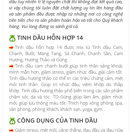
dầu tuy nhiên tỉ lệ nguyên chất thì không đạt kết quả cao,
vì vậy chúng tôi luôn đặt chất lượng uy tín lên hàng đầu
và sản phẩm đều được nhập từ những nơi có công nghệ
tiên tiến cho ra sản phẩm hoàn hảo và tốt cho Quý khách
hàng. Vui lòng đừng so sánh giá cả.
TINH DẦU HỖN HỢP 14
Tinh dầu hỗn hợp 14 được mix từ Tinh dầu Cam,
Chanh, Bưởi, Màng Tang, Sả Chanh, Chanh Sần, Cam
Hương, Hương Thảo và Gừng
Tinh dầu cam chanh bưởi giúp tinh thần sảng khoái,
minh mẫn hơn, giảm stress, giảm nhức đầu, giải cảm tốt.
Tinh dầu hương thảo có thể trị các triệu chứng cảm, mệt
mỏi tinh thần. Giúp trị nhức đầu, viêm khớp do thấp
khớp. Tinh dầu hương thảo phổ biến trong các sản phẩm
chăm sóc da và tóc. TD Gừng giúp làm ấm, giảm nhức
mỏi, giúp lưu thông máu tốt. Thích hợp xông phòng spa,
văn phòng, phòng khách, khách sạn, yoga, gym...
CÔNG DỤNG CỦA TINH DẦU
Giảm stress, mệt mỏi, căng thẳng, đau đầu và đau nửa