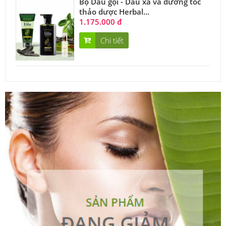
Bộ Dầu gội - Dầu xả và dưỡng tóc
thảo dược Herbal...
1.175.000 đ
Chi tiết