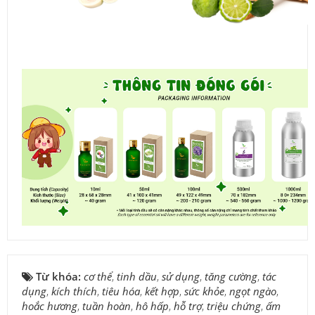
Từ khóa:
cơ thể
,
tinh dầu
,
sử dụng
,
tăng cường
,
tác
dụng
,
kích thích
,
tiêu hóa
,
kết hợp
,
sức khỏe
,
ngọt ngào
,
hoắc hương
,
tuần hoàn
,
hô hấp
,
hỗ trợ
,
triệu chứng
,
ấm