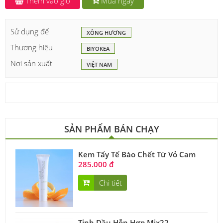
Thêm vào giỏ
Mua ngay
Sử dụng để
XÔNG HƯƠNG
Thương hiệu
BIYOKEA
Nơi sản xuất
VIỆT NAM
SẢN PHẨM BÁN CHẠY
Kem Tẩy Tế Bào Chết Từ Vỏ Cam
285.000 đ
Chi tiết
Tinh Dầu Hỗn Hợp Mix22