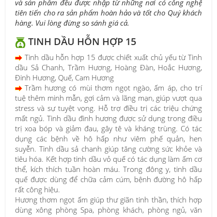
và sản phẩm đều được nhập từ những nơi có công nghệ
tiên tiến cho ra sản phẩm hoàn hảo và tốt cho Quý khách
hàng. Vui lòng đừng so sánh giá cả.
TINH DẦU HỖN HỢP 15
Tinh dầu hỗn hợp 15 được chiết xuất chủ yếu từ Tinh
dầu Sả Chanh, Trầm Hương, Hoàng Đàn, Hoắc Hương,
Đinh Hương, Quế, Cam Hương
Trầm hương có mùi thơm ngọt ngào, ấm áp, cho trí
tuệ thêm minh mẫn, gợi cảm và lãng mạn, giúp vượt qua
stress và sự tuyệt vọng. Hỗ trợ điều trị các triệu chứng
mất ngủ. Tinh dầu đinh hương được sử dụng trong điều
trị xoa bóp và giảm đau, gây tê và kháng trùng. Có tác
dụng các bệnh về hô hấp như viêm phế quản, hen
suyễn. Tinh dầu sả chanh giúp tăng cường sức khỏe và
tiêu hóa. Kết hợp tinh dầu vỏ quế có tác dụng làm ấm cơ
thể, kích thích tuần hoàn máu. Trong đông y, tinh dầu
quế được dùng để chữa cảm cúm, bệnh đường hô hấp
rất công hiệu.
Hương thơm ngọt ấm giúp thư giãn tinh thần, thích hợp
dùng xông phòng Spa, phòng khách, phòng ngủ, văn