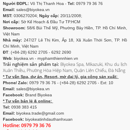
Người ĐDPL:
Võ Thị Thanh Hoa -
Tel:
0979 79 36 76
Email:
sales@biyokea.vn
MST:
0306270204;
Ngày cấp:
20/11/2008;
Nơi cấp:
Sở Kế Hoạch & Đầu Tư TP.HCM
Showroom:
58/6 Bùi Thế Mỹ, Phường Bảy Hiền, TP. Hồ Chí Minh,
Việt Nam
Nhà máy:
247/27 Lê Thị Kim, Ấp 18, Xã Xuân Thới Sơn, TP. Hồ
Chí Minh, Việt Nam
ĐT
: (+84-28) 6292 2705 - 6292 2690
Web
: biyokea.vn - myphamthiennhien.vn
Trải nghiệm sản phẩm tại:
Biyokea Spa, Mikazuki, Khu du lịch
Xuân Thiều, Phường Hòa Hiệp Nam, Quận Liên Chiểu, Đà Nẵng
* Tư vấn Spa, dự án, Resort, mở đại lý, gia công sản xuất:
Phone/ Zalo:
0979 79 36 76 - (+84-28) 6292 2705 - Ext: 10
Email:
sales@biyokea.vn
Facebook:
Brand Biyokea
* Tư vấn bán lẻ & online:
Tel:
0938 383 415
Email:
biyokea.trade@gmail.com
Facebook:
biyokeatinhdauthanhxuan
Hotline: 0979 79 36 76