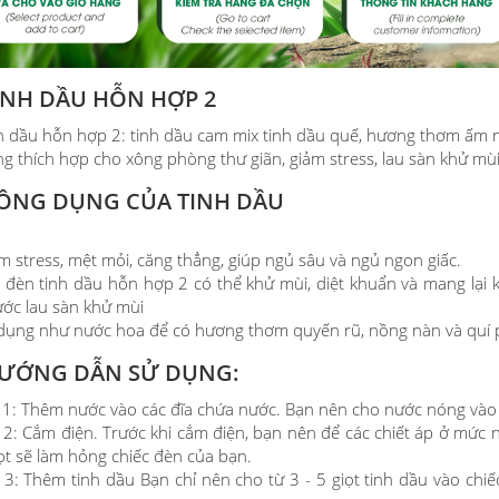
INH DẦU HỖN HỢP 2
h dầu hỗn hợp 2: tinh dầu cam mix tinh dầu quế, hương thơm ấm 
g thích hợp cho xông phòng thư giãn, giảm stress, lau sàn khử mù
ÔNG DỤNG CỦA TINH DẦU
m stress, mệt mỏi, căng thẳng, giúp ngủ sâu và ngủ ngon giấc.
 đèn tinh dầu hỗn hợp 2 có thể khử mùi, diệt khuẩn và mang lại 
ớc lau sàn khử mùi
dụng như nước hoa để có hương thơm quyến rũ, nồng nàn và quí 
ƯỚNG DẪN SỬ DỤNG:
 1: Thêm nước vào các đĩa chứa nước. Bạn nên cho nước nóng vào
 2: Cắm điện. Trước khi cắm điện, bạn nên để các chiết áp ở mứ
ọt sẽ làm hỏng chiếc đèn của bạn.
 3: Thêm tinh dầu Bạn chỉ nên cho từ 3 - 5 giọt tinh dầu vào ch