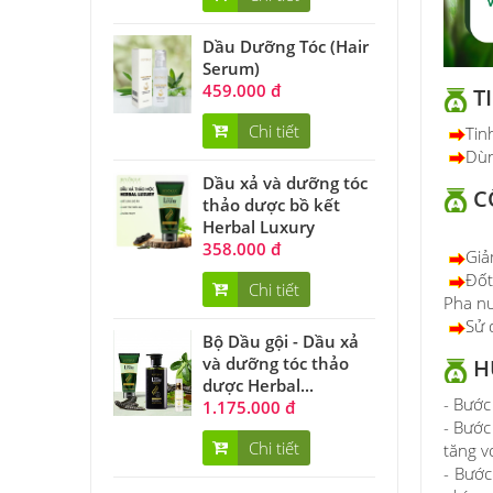
Dầu Dưỡng Tóc (Hair
Serum)
459.000 đ
T
Chi tiết
Tin
Dùn
Dầu xả và dưỡng tóc
C
thảo dược bồ kết
Herbal Luxury
358.000 đ
Giả
Đốt
Chi tiết
Pha nư
Sử 
Bộ Dầu gội - Dầu xả
và dưỡng tóc thảo
H
dược Herbal...
- Bước
1.175.000 đ
- Bước
Chi tiết
tăng v
- Bước