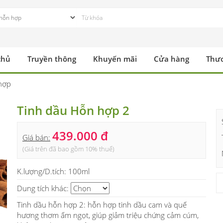
chủ
Truyền thông
Khuyến mãi
Cửa hàng
Thư
hợp
Tinh dầu Hỗn hợp 2
439.000 đ
Giá bán:
(Giá trên đã bao gồm 10% thuế)
K.lượng/D.tích:
100ml
Dung tích khác:
Tinh dầu hỗn hợp 2: hỗn hợp tinh dầu cam và quế
hương thơm ấm ngọt, giúp giảm triệu chứng cảm cúm,