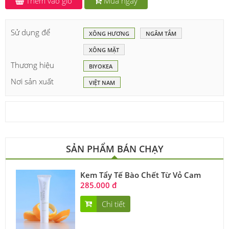
Thêm vào giỏ
Mua ngay
Sử dụng để
XÔNG HƯƠNG
NGÂM TẮM
XÔNG MẶT
Thương hiệu
BIYOKEA
Nơi sản xuất
VIỆT NAM
SẢN PHẨM BÁN CHẠY
Kem Tẩy Tế Bào Chết Từ Vỏ Cam
285.000 đ
Chi tiết