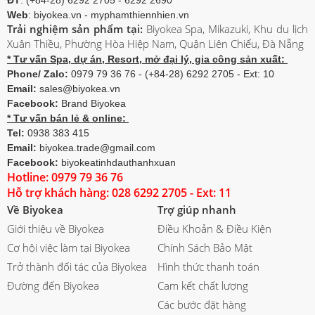
ĐT
: (+84-28) 6292 2705 - 6292 2690
Web
: biyokea.vn - myphamthiennhien.vn
Trải nghiệm sản phẩm tại:
Biyokea Spa, Mikazuki, Khu du lịch
Xuân Thiều, Phường Hòa Hiệp Nam, Quận Liên Chiểu, Đà Nẵng
* Tư vấn Spa, dự án, Resort, mở đại lý, gia công sản xuất:
Phone/ Zalo:
0979 79 36 76 - (+84-28) 6292 2705 - Ext: 10
Email:
sales@biyokea.vn
Facebook:
Brand Biyokea
* Tư vấn bán lẻ & online:
Tel:
0938 383 415
Email:
biyokea.trade@gmail.com
Facebook:
biyokeatinhdauthanhxuan
Hotline: 0979 79 36 76
Hỗ trợ khách hàng: 028 6292 2705 - Ext: 11
Về Biyokea
Trợ giúp nhanh
Giới thiệu về Biyokea
Điều Khoản & Điều Kiện
Cơ hội việc làm tại Biyokea
Chính Sách Bảo Mật
Trở thành đối tác của Biyokea
Hình thức thanh toán
Đường đến Biyokea
Cam kết chất lượng
Các bước đặt hàng