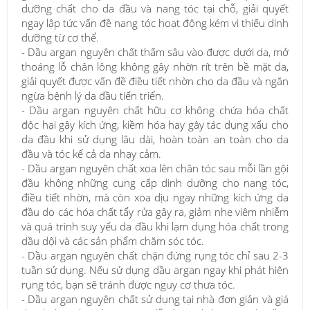
dưỡng chất cho da đầu và nang tóc tại chỗ, giải quyết
ngay lập tức vấn đề nang tóc hoạt động kém vì thiếu dinh
dưỡng từ cơ thể.
- Dầu argan nguyên chất thấm sâu vào được dưới da, mở
thoáng lỗ chân lông không gây nhờn rít trên bề mặt da,
giải quyết được vấn đề điều tiết nhờn cho da đầu và ngăn
ngừa bệnh lý da đầu tiến triển.
- Dầu argan nguyên chất hữu cơ không chứa hóa chất
độc hại gây kích ứng, kiềm hóa hay gây tác dụng xấu cho
da đầu khi sử dụng lâu dài, hoàn toàn an toàn cho da
đầu và tóc kể cả da nhạy cảm.
- Dầu argan nguyên chất xoa lên chân tóc sau mỗi lần gội
đầu không những cung cấp dinh dưỡng cho nang tóc,
điều tiết nhờn, mà còn xoa dịu ngay những kích ứng da
đầu do các hóa chất tẩy rửa gây ra, giảm nhẹ viêm nhiễm
và quá trình suy yếu da đầu khi lạm dụng hóa chất trong
dầu dội và các sản phẩm chăm sóc tóc.
- Dầu argan nguyên chất chặn đứng rụng tóc chỉ sau 2-3
tuần sử dụng. Nếu sử dụng dầu argan ngay khi phát hiện
rụng tóc, bạn sẽ tránh được nguy cơ thưa tóc.
- Dầu argan nguyên chất sử dụng tại nhà đơn giản và giá