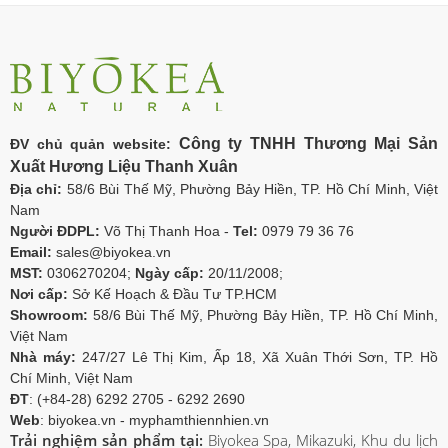
Công ty TNHH Thương Mại Sản
ĐV chủ quản website:
Xuất Hương Liệu Thanh Xuân
Địa chỉ:
58/6 Bùi Thế Mỹ, Phường Bảy Hiền, TP. Hồ Chí Minh, Việt
Nam
Người ĐDPL:
Võ Thị Thanh Hoa -
Tel:
0979 79 36 76
Email:
sales@biyokea.vn
MST:
0306270204;
Ngày cấp:
20/11/2008;
Nơi cấp:
Sở Kế Hoạch & Đầu Tư TP.HCM
Showroom:
58/6 Bùi Thế Mỹ, Phường Bảy Hiền, TP. Hồ Chí Minh,
Việt Nam
Nhà máy:
247/27 Lê Thị Kim, Ấp 18, Xã Xuân Thới Sơn, TP. Hồ
Chí Minh, Việt Nam
ĐT
: (+84-28) 6292 2705 - 6292 2690
Web
: biyokea.vn - myphamthiennhien.vn
Trải nghiệm sản phẩm tại:
Biyokea Spa, Mikazuki, Khu du lịch