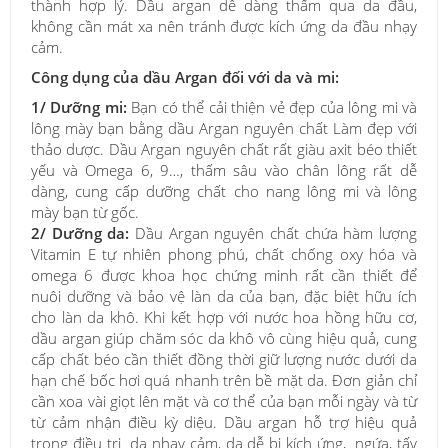
thành hợp lý. Dầu argan dễ dàng thấm qua da đầu,
không cần mát xa nên tránh được kích ứng da đầu nhạy
cảm.
Công dụng của dầu Argan đối với da và mi:
1/ Dưỡng mi:
Bạn có thể cải thiện vẻ đẹp của lông mi và
lông mày bạn bằng dầu Argan nguyên chất Làm đẹp với
thảo dược. Dầu Argan nguyên chất rất giàu axit béo thiết
yếu và Omega 6, 9…, thấm sâu vào chân lông rất dễ
dàng, cung cấp dưỡng chất cho nang lông mi và lông
mày bạn từ gốc.
2/ Dưỡng da:
Dầu Argan nguyên chất chứa hàm lượng
Vitamin E tự nhiên phong phú, chất chống oxy hóa và
omega 6 được khoa học chứng minh rất cần thiết để
nuôi dưỡng và bảo vệ làn da của bạn, đặc biệt hữu ích
cho làn da khô. Khi kết hợp với nước hoa hồng hữu cơ,
dầu argan giúp chăm sóc da khô vô cùng hiệu quả, cung
cấp chất béo cần thiết đồng thời giữ lượng nước dưới da
hạn chế bốc hơi quá nhanh trên bề mặt da. Đơn giản chỉ
cần xoa vài giọt lên mặt và cơ thể của bạn mỗi ngày và từ
từ cảm nhận điều kỳ diệu. Dầu argan hỗ trợ hiệu quả
trong điều trị da nhạy cảm, da dễ bị kích ứng, ngứa, tấy