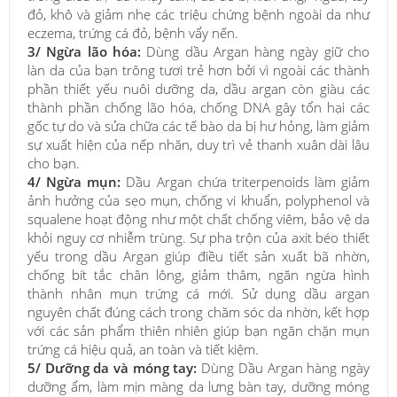
đỏ, khô và giảm nhẹ các triệu chứng bệnh ngoài da như
eczema, trứng cá đỏ, bệnh vẩy nến.
3/ Ngừa lão hóa:
Dùng dầu Argan hàng ngày giữ cho
làn da của bạn trông tươi trẻ hơn bởi vì ngoài các thành
phần thiết yếu nuôi dưỡng da, dầu argan còn giàu các
thành phần chống lão hóa, chống DNA gây tổn hại các
gốc tự do và sửa chữa các tế bào da bị hư hỏng, làm giảm
sự xuất hiện của nếp nhăn, duy trì vẻ thanh xuân dài lâu
cho bạn.
4/ Ngừa mụn:
Dầu Argan chứa triterpenoids làm giảm
ảnh hưởng của sẹo mụn, chống vi khuẩn, polyphenol và
squalene hoạt động như một chất chống viêm, bảo vệ da
khỏi nguy cơ nhiễm trùng. Sự pha trộn của axit béo thiết
yếu trong dầu Argan giúp điều tiết sản xuất bã nhờn,
chống bít tắc chân lông, giảm thâm, ngăn ngừa hình
thành nhân mụn trứng cá mới. Sử dụng dầu argan
nguyên chất đúng cách trong chăm sóc da nhờn, kết hợp
với các sản phẩm thiên nhiên giúp bạn ngăn chặn mụn
trứng cá hiệu quả, an toàn và tiết kiệm.
5/ Dưỡng da và móng tay:
Dùng Dầu Argan hàng ngày
dưỡng ẩm, làm mịn màng da lưng bàn tay, dưỡng móng