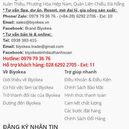
Xuân Thiều, Phường Hòa Hiệp Nam, Quận Liên Chiểu, Đà Nẵng
* Tư vấn Spa, dự án, Resort, mở đại lý, gia công sản xuất:
Phone/ Zalo:
0979 79 36 76 - (+84-28) 6292 2705 - Ext: 10
Email:
sales@biyokea.vn
Facebook:
Brand Biyokea
* Tư vấn bán lẻ & online:
Tel:
0938 383 415
Email:
biyokea.trade@gmail.com
Facebook:
biyokeatinhdauthanhxuan
Hotline: 0979 79 36 76
Hỗ trợ khách hàng: 028 6292 2705 - Ext: 11
Về Biyokea
Trợ giúp nhanh
Giới thiệu về Biyokea
Điều Khoản & Điều Kiện
Cơ hội việc làm tại Biyokea
Chính Sách Bảo Mật
Trở thành đối tác của Biyokea
Hình thức thanh toán
Đường đến Biyokea
Cam kết chất lượng
Các bước đặt hàng
Chính Sách Đổi Hàng
ĐĂNG KÝ NHẬN TIN