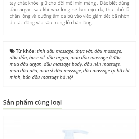
tay chắc khỏe, giữ cho đôi môi mịn màng . Đặc biệt dùng
dầu argan sau khi wax lông sẽ làm mịn da, thu nhỏ lỗ
chân lông và dưỡng ẩm da bù vào việc giảm tiết bã nhờn
do tác động vào sâu trong lỗ chân lông.
Từ khóa:
tinh dầu massage
,
thực vật
,
dầu massage
,
dầu dẫn
,
base oil
,
dầu argan
,
mua dầu massage ở đâu
,
mua dầu argan
,
dầu massage body
,
dầu nền massage
,
mua dầu nền
,
mua sỉ dầu massage
,
dầu massage tp hồ chí
minh
,
bán dầu massage hà nội
Sản phẩm cùng loại