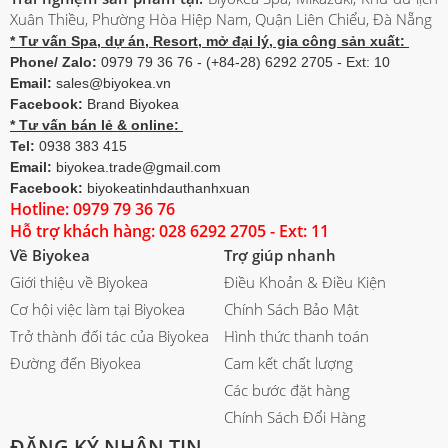
Xuân Thiều, Phường Hòa Hiệp Nam, Quận Liên Chiểu, Đà Nẵng
* Tư vấn Spa, dự án, Resort, mở đại lý, gia công sản xuất:
Phone/ Zalo:
0979 79 36 76 - (+84-28) 6292 2705 - Ext: 10
Email:
sales@biyokea.vn
Facebook:
Brand Biyokea
* Tư vấn bán lẻ & online:
Tel:
0938 383 415
Email:
biyokea.trade@gmail.com
Facebook:
biyokeatinhdauthanhxuan
Hotline: 0979 79 36 76
Hỗ trợ khách hàng: 028 6292 2705 - Ext: 11
Về Biyokea
Trợ giúp nhanh
Giới thiệu về Biyokea
Điều Khoản & Điều Kiện
Cơ hội việc làm tại Biyokea
Chính Sách Bảo Mật
Trở thành đối tác của Biyokea
Hình thức thanh toán
Đường đến Biyokea
Cam kết chất lượng
Các bước đặt hàng
Chính Sách Đổi Hàng
ĐĂNG KÝ NHẬN TIN