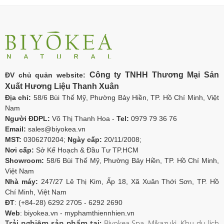
Công ty TNHH Thương Mại Sản
ĐV chủ quản website:
Xuất Hương Liệu Thanh Xuân
Địa chỉ:
58/6 Bùi Thế Mỹ, Phường Bảy Hiền, TP. Hồ Chí Minh, Việt
Nam
Người ĐDPL:
Võ Thị Thanh Hoa -
Tel:
0979 79 36 76
Email:
sales@biyokea.vn
MST:
0306270204;
Ngày cấp:
20/11/2008;
Nơi cấp:
Sở Kế Hoạch & Đầu Tư TP.HCM
Showroom:
58/6 Bùi Thế Mỹ, Phường Bảy Hiền, TP. Hồ Chí Minh,
Việt Nam
Nhà máy:
247/27 Lê Thị Kim, Ấp 18, Xã Xuân Thới Sơn, TP. Hồ
Chí Minh, Việt Nam
ĐT
: (+84-28) 6292 2705 - 6292 2690
Web
: biyokea.vn - myphamthiennhien.vn
Trải nghiệm sản phẩm tại:
Biyokea Spa, Mikazuki, Khu du lịch