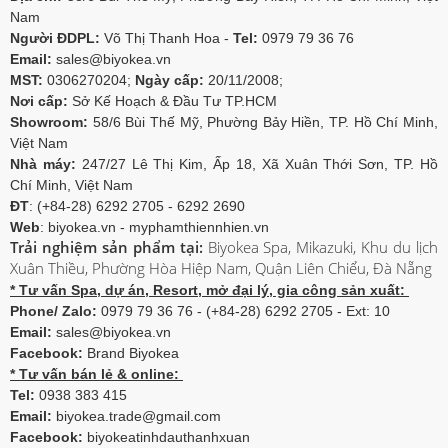
Nam
Người ĐDPL:
Võ Thị Thanh Hoa -
Tel:
0979 79 36 76
Email:
sales@biyokea.vn
MST:
0306270204;
Ngày cấp:
20/11/2008;
Nơi cấp:
Sở Kế Hoạch & Đầu Tư TP.HCM
Showroom:
58/6 Bùi Thế Mỹ, Phường Bảy Hiền, TP. Hồ Chí Minh,
Việt Nam
Nhà máy:
247/27 Lê Thị Kim, Ấp 18, Xã Xuân Thới Sơn, TP. Hồ
Chí Minh, Việt Nam
ĐT
: (+84-28) 6292 2705 - 6292 2690
Web
: biyokea.vn - myphamthiennhien.vn
Trải nghiệm sản phẩm tại:
Biyokea Spa, Mikazuki, Khu du lịch
Xuân Thiều, Phường Hòa Hiệp Nam, Quận Liên Chiểu, Đà Nẵng
* Tư vấn Spa, dự án, Resort, mở đại lý, gia công sản xuất:
Phone/ Zalo:
0979 79 36 76 - (+84-28) 6292 2705 - Ext: 10
Email:
sales@biyokea.vn
Facebook:
Brand Biyokea
* Tư vấn bán lẻ & online:
Tel:
0938 383 415
Email:
biyokea.trade@gmail.com
Facebook:
biyokeatinhdauthanhxuan