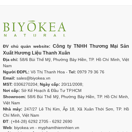
Công ty TNHH Thương Mại Sản
ĐV chủ quản website:
Xuất Hương Liệu Thanh Xuân
Địa chỉ:
58/6 Bùi Thế Mỹ, Phường Bảy Hiền, TP. Hồ Chí Minh, Việt
Nam
Người ĐDPL:
Võ Thị Thanh Hoa -
Tel:
0979 79 36 76
Email:
sales@biyokea.vn
MST:
0306270204;
Ngày cấp:
20/11/2008;
Nơi cấp:
Sở Kế Hoạch & Đầu Tư TP.HCM
Showroom:
58/6 Bùi Thế Mỹ, Phường Bảy Hiền, TP. Hồ Chí Minh,
Việt Nam
Nhà máy:
247/27 Lê Thị Kim, Ấp 18, Xã Xuân Thới Sơn, TP. Hồ
Chí Minh, Việt Nam
ĐT
: (+84-28) 6292 2705 - 6292 2690
Web
: biyokea.vn - myphamthiennhien.vn