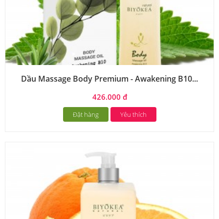
Dầu Massage Body Premium - Awakening B10...
426.000 đ
Đặt hàng
Yêu thích