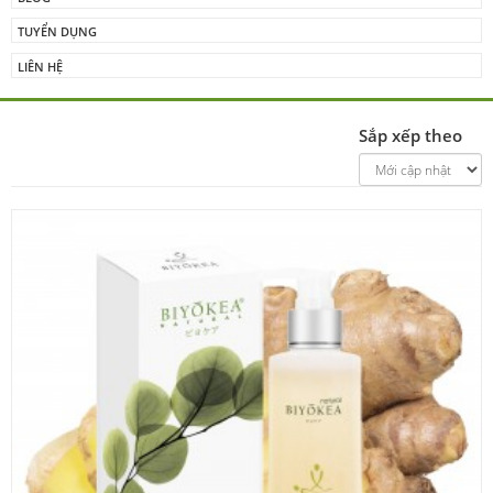
TUYỂN DỤNG
LIÊN HỆ
Sắp xếp theo