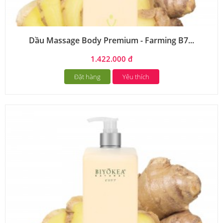
Dầu Massage Body Premium - Farming B7...
1.422.000 đ
Đặt hàng
Yêu thích