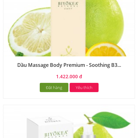
Dầu Massage Body Premium - Soothing B3...
1.422.000 đ
Đặt hàng
Yêu thích