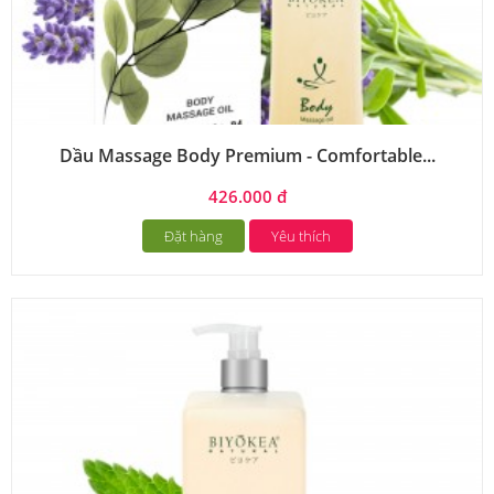
Dầu Massage Body Premium - Comfortable...
426.000 đ
Đặt hàng
Yêu thích