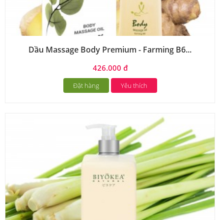
Dầu Massage Body Premium - Farming B6...
426.000 đ
Đặt hàng
Yêu thích