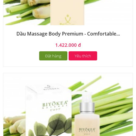
Dầu Massage Body Premium - Comfortable...
1.422.000 đ
Đặt hàng
Yêu thích