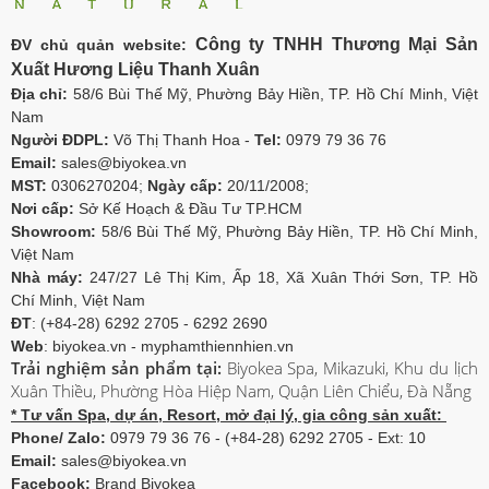
Công ty TNHH Thương Mại Sản
ĐV chủ quản website:
Xuất Hương Liệu Thanh Xuân
Địa chỉ:
58/6 Bùi Thế Mỹ, Phường Bảy Hiền, TP. Hồ Chí Minh, Việt
Nam
Người ĐDPL:
Võ Thị Thanh Hoa -
Tel:
0979 79 36 76
Email:
sales@biyokea.vn
MST:
0306270204;
Ngày cấp:
20/11/2008;
Nơi cấp:
Sở Kế Hoạch & Đầu Tư TP.HCM
Showroom:
58/6 Bùi Thế Mỹ, Phường Bảy Hiền, TP. Hồ Chí Minh,
Việt Nam
Nhà máy:
247/27 Lê Thị Kim, Ấp 18, Xã Xuân Thới Sơn, TP. Hồ
Chí Minh, Việt Nam
ĐT
: (+84-28) 6292 2705 - 6292 2690
Web
: biyokea.vn - myphamthiennhien.vn
Trải nghiệm sản phẩm tại:
Biyokea Spa, Mikazuki, Khu du lịch
Xuân Thiều, Phường Hòa Hiệp Nam, Quận Liên Chiểu, Đà Nẵng
* Tư vấn Spa, dự án, Resort, mở đại lý, gia công sản xuất:
Phone/ Zalo:
0979 79 36 76 - (+84-28) 6292 2705 - Ext: 10
Email:
sales@biyokea.vn
Facebook:
Brand Biyokea