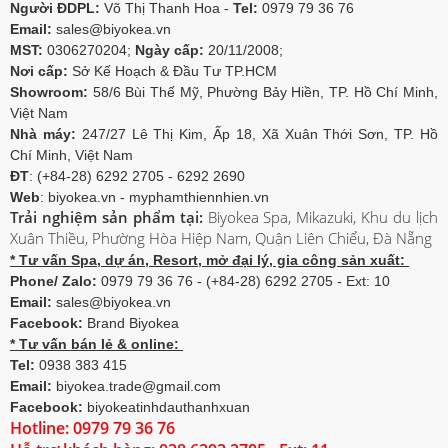
Người ĐDPL:
Võ Thị Thanh Hoa -
Tel:
0979 79 36 76
Email:
sales@biyokea.vn
MST:
0306270204;
Ngày cấp:
20/11/2008;
Nơi cấp:
Sở Kế Hoạch & Đầu Tư TP.HCM
Showroom:
58/6 Bùi Thế Mỹ, Phường Bảy Hiền, TP. Hồ Chí Minh,
Việt Nam
Nhà máy:
247/27 Lê Thị Kim, Ấp 18, Xã Xuân Thới Sơn, TP. Hồ
Chí Minh, Việt Nam
ĐT
: (+84-28) 6292 2705 - 6292 2690
Web
: biyokea.vn - myphamthiennhien.vn
Trải nghiệm sản phẩm tại:
Biyokea Spa, Mikazuki, Khu du lịch
Xuân Thiều, Phường Hòa Hiệp Nam, Quận Liên Chiểu, Đà Nẵng
* Tư vấn Spa, dự án, Resort, mở đại lý, gia công sản xuất:
Phone/ Zalo:
0979 79 36 76 - (+84-28) 6292 2705 - Ext: 10
Email:
sales@biyokea.vn
Facebook:
Brand Biyokea
* Tư vấn bán lẻ & online:
Tel:
0938 383 415
Email:
biyokea.trade@gmail.com
Facebook:
biyokeatinhdauthanhxuan
Hotline: 0979 79 36 76