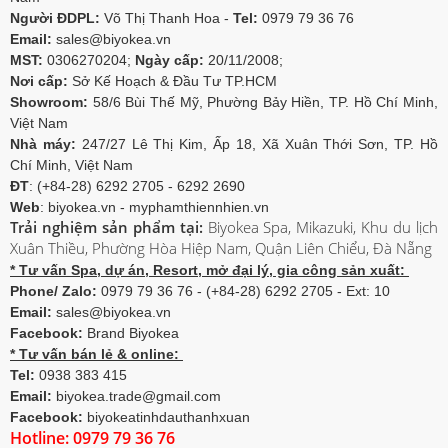
Người ĐDPL:
Võ Thị Thanh Hoa -
Tel:
0979 79 36 76
Email:
sales@biyokea.vn
MST:
0306270204;
Ngày cấp:
20/11/2008;
Nơi cấp:
Sở Kế Hoạch & Đầu Tư TP.HCM
Showroom:
58/6 Bùi Thế Mỹ, Phường Bảy Hiền, TP. Hồ Chí Minh,
Việt Nam
Nhà máy:
247/27 Lê Thị Kim, Ấp 18, Xã Xuân Thới Sơn, TP. Hồ
Chí Minh, Việt Nam
ĐT
: (+84-28) 6292 2705 - 6292 2690
Web
: biyokea.vn - myphamthiennhien.vn
Trải nghiệm sản phẩm tại:
Biyokea Spa, Mikazuki, Khu du lịch
Xuân Thiều, Phường Hòa Hiệp Nam, Quận Liên Chiểu, Đà Nẵng
* Tư vấn Spa, dự án, Resort, mở đại lý, gia công sản xuất:
Phone/ Zalo:
0979 79 36 76 - (+84-28) 6292 2705 - Ext: 10
Email:
sales@biyokea.vn
Facebook:
Brand Biyokea
* Tư vấn bán lẻ & online:
Tel:
0938 383 415
Email:
biyokea.trade@gmail.com
Facebook:
biyokeatinhdauthanhxuan
Hotline: 0979 79 36 76