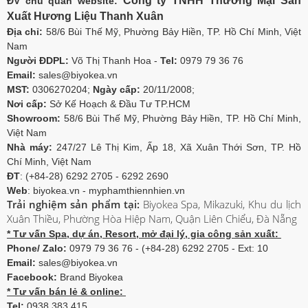
Công ty TNHH Thương Mại Sản
ĐV chủ quản website:
Xuất Hương Liệu Thanh Xuân
Địa chỉ:
58/6 Bùi Thế Mỹ, Phường Bảy Hiền, TP. Hồ Chí Minh, Việt
Nam
Người ĐDPL:
Võ Thị Thanh Hoa -
Tel:
0979 79 36 76
Email:
sales@biyokea.vn
MST:
0306270204;
Ngày cấp:
20/11/2008;
Nơi cấp:
Sở Kế Hoạch & Đầu Tư TP.HCM
Showroom:
58/6 Bùi Thế Mỹ, Phường Bảy Hiền, TP. Hồ Chí Minh,
Việt Nam
Nhà máy:
247/27 Lê Thị Kim, Ấp 18, Xã Xuân Thới Sơn, TP. Hồ
Chí Minh, Việt Nam
ĐT
: (+84-28) 6292 2705 - 6292 2690
Web
: biyokea.vn - myphamthiennhien.vn
Trải nghiệm sản phẩm tại:
Biyokea Spa, Mikazuki, Khu du lịch
Xuân Thiều, Phường Hòa Hiệp Nam, Quận Liên Chiểu, Đà Nẵng
* Tư vấn Spa, dự án, Resort, mở đại lý, gia công sản xuất:
Phone/ Zalo:
0979 79 36 76 - (+84-28) 6292 2705 - Ext: 10
Email:
sales@biyokea.vn
Facebook:
Brand Biyokea
* Tư vấn bán lẻ & online:
Tel:
0938 383 415