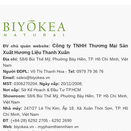
Công ty TNHH Thương Mại Sản
ĐV chủ quản website:
Xuất Hương Liệu Thanh Xuân
Địa chỉ:
58/6 Bùi Thế Mỹ, Phường Bảy Hiền, TP. Hồ Chí Minh, Việt
Nam
Người ĐDPL:
Võ Thị Thanh Hoa -
Tel:
0979 79 36 76
Email:
sales@biyokea.vn
MST:
0306270204;
Ngày cấp:
20/11/2008;
Nơi cấp:
Sở Kế Hoạch & Đầu Tư TP.HCM
Showroom:
58/6 Bùi Thế Mỹ, Phường Bảy Hiền, TP. Hồ Chí Minh,
Việt Nam
Nhà máy:
247/27 Lê Thị Kim, Ấp 18, Xã Xuân Thới Sơn, TP. Hồ
Chí Minh, Việt Nam
ĐT
: (+84-28) 6292 2705 - 6292 2690
Web
: biyokea.vn - myphamthiennhien.vn