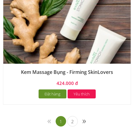
Kem Massage Bụng - Firming SkinLovers
424.000 đ
Đặt hàng
Yêu thích
«
»
1
2