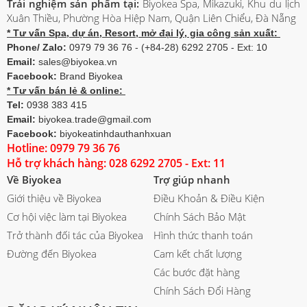
Trải nghiệm sản phẩm tại:
Biyokea Spa, Mikazuki, Khu du lịch
Xuân Thiều, Phường Hòa Hiệp Nam, Quận Liên Chiểu, Đà Nẵng
* Tư vấn Spa, dự án, Resort, mở đại lý, gia công sản xuất:
Phone/ Zalo:
0979 79 36 76 - (+84-28) 6292 2705 - Ext: 10
Email:
sales@biyokea.vn
Facebook:
Brand Biyokea
* Tư vấn bán lẻ & online:
Tel:
0938 383 415
Email:
biyokea.trade@gmail.com
Facebook:
biyokeatinhdauthanhxuan
Hotline: 0979 79 36 76
Hỗ trợ khách hàng: 028 6292 2705 - Ext: 11
Về Biyokea
Trợ giúp nhanh
Giới thiệu về Biyokea
Điều Khoản & Điều Kiện
Cơ hội việc làm tại Biyokea
Chính Sách Bảo Mật
Trở thành đối tác của Biyokea
Hình thức thanh toán
Đường đến Biyokea
Cam kết chất lượng
Các bước đặt hàng
Chính Sách Đổi Hàng