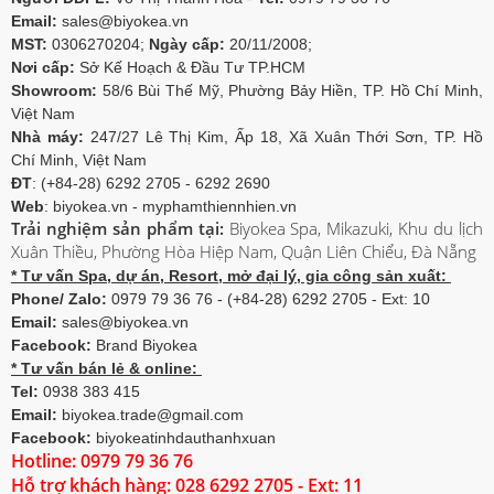
Email:
sales@biyokea.vn
MST:
0306270204;
Ngày cấp:
20/11/2008;
Nơi cấp:
Sở Kế Hoạch & Đầu Tư TP.HCM
Showroom:
58/6 Bùi Thế Mỹ, Phường Bảy Hiền, TP. Hồ Chí Minh,
Việt Nam
Nhà máy:
247/27 Lê Thị Kim, Ấp 18, Xã Xuân Thới Sơn, TP. Hồ
Chí Minh, Việt Nam
ĐT
: (+84-28) 6292 2705 - 6292 2690
Web
: biyokea.vn - myphamthiennhien.vn
Trải nghiệm sản phẩm tại:
Biyokea Spa, Mikazuki, Khu du lịch
Xuân Thiều, Phường Hòa Hiệp Nam, Quận Liên Chiểu, Đà Nẵng
* Tư vấn Spa, dự án, Resort, mở đại lý, gia công sản xuất:
Phone/ Zalo:
0979 79 36 76 - (+84-28) 6292 2705 - Ext: 10
Email:
sales@biyokea.vn
Facebook:
Brand Biyokea
* Tư vấn bán lẻ & online:
Tel:
0938 383 415
Email:
biyokea.trade@gmail.com
Facebook:
biyokeatinhdauthanhxuan
Hotline: 0979 79 36 76
Hỗ trợ khách hàng: 028 6292 2705 - Ext: 11