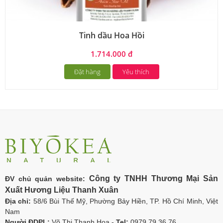
Tinh dầu Hoa Hồi
1.714.000 đ
Đặt hàng
Yêu thích
Công ty TNHH Thương Mại Sản
ĐV chủ quản website:
Xuất Hương Liệu Thanh Xuân
Địa chỉ:
58/6 Bùi Thế Mỹ, Phường Bảy Hiền, TP. Hồ Chí Minh, Việt
Nam
Người ĐDPL:
Võ Thị Thanh Hoa -
Tel:
0979 79 36 76