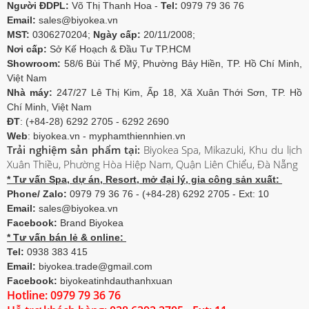
Người ĐDPL:
Võ Thị Thanh Hoa -
Tel:
0979 79 36 76
Email:
sales@biyokea.vn
MST:
0306270204;
Ngày cấp:
20/11/2008;
Nơi cấp:
Sở Kế Hoạch & Đầu Tư TP.HCM
Showroom:
58/6 Bùi Thế Mỹ, Phường Bảy Hiền, TP. Hồ Chí Minh,
Việt Nam
Nhà máy:
247/27 Lê Thị Kim, Ấp 18, Xã Xuân Thới Sơn, TP. Hồ
Chí Minh, Việt Nam
ĐT
: (+84-28) 6292 2705 - 6292 2690
Web
: biyokea.vn - myphamthiennhien.vn
Trải nghiệm sản phẩm tại:
Biyokea Spa, Mikazuki, Khu du lịch
Xuân Thiều, Phường Hòa Hiệp Nam, Quận Liên Chiểu, Đà Nẵng
* Tư vấn Spa, dự án, Resort, mở đại lý, gia công sản xuất:
Phone/ Zalo:
0979 79 36 76 - (+84-28) 6292 2705 - Ext: 10
Email:
sales@biyokea.vn
Facebook:
Brand Biyokea
* Tư vấn bán lẻ & online:
Tel:
0938 383 415
Email:
biyokea.trade@gmail.com
Facebook:
biyokeatinhdauthanhxuan
Hotline: 0979 79 36 76