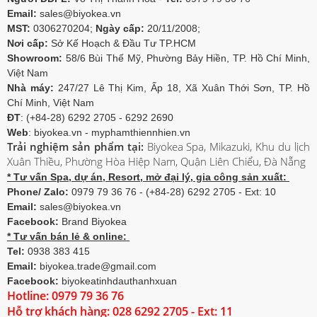
Email:
sales@biyokea.vn
MST:
0306270204;
Ngày cấp:
20/11/2008;
Nơi cấp:
Sở Kế Hoạch & Đầu Tư TP.HCM
Showroom:
58/6 Bùi Thế Mỹ, Phường Bảy Hiền, TP. Hồ Chí Minh,
Việt Nam
Nhà máy:
247/27 Lê Thị Kim, Ấp 18, Xã Xuân Thới Sơn, TP. Hồ
Chí Minh, Việt Nam
ĐT
: (+84-28) 6292 2705 - 6292 2690
Web
: biyokea.vn - myphamthiennhien.vn
Trải nghiệm sản phẩm tại:
Biyokea Spa, Mikazuki, Khu du lịch
Xuân Thiều, Phường Hòa Hiệp Nam, Quận Liên Chiểu, Đà Nẵng
* Tư vấn Spa, dự án, Resort, mở đại lý, gia công sản xuất:
Phone/ Zalo:
0979 79 36 76 - (+84-28) 6292 2705 - Ext: 10
Email:
sales@biyokea.vn
Facebook:
Brand Biyokea
* Tư vấn bán lẻ & online:
Tel:
0938 383 415
Email:
biyokea.trade@gmail.com
Facebook:
biyokeatinhdauthanhxuan
Hotline: 0979 79 36 76
Hỗ trợ khách hàng: 028 6292 2705 - Ext: 11