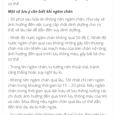
cơ thể.
Một số lưu ý cần biết khi ngâm chân
- 30 phút sau bữa ăn không nên ngâm chân, như vậy sẽ
ảnh hưởng đến việc cung cấp chất dinh dưỡng cho cơ
thể, về lâu dài dễ dẫn đến suy dinh dưỡng.
- Nhiệt độ nước ngâm chân không quá 50 độ C. Nhiệt độ
nước ngâm chân quá cao không những gây tổn thương
chân mà còn khiến các mạch máu của bàn chân nở rộng,
ảnh hưởng đến quá trình lưu thông máu, gây bất lợi cho
cơ thể.
- Trong khi ngâm chân, tư tưởng nên thoải mái, tránh
căng thẳng hoặc suy nghĩ âu lo.
- Không nên ngâm chân quá lâu. Tốt nhất chỉ nên ngâm
chân trong khoảng thời gian từ 15 – 20 phút. Nếu ngâm
chân trong thời gian quá dài máu sẽ lưu thông xuống các
chi dưới, ảnh hưởng đến quá trình lưu thông máu của tim
và não. Mùa đông nếu ngâm chân quá lâu có thể dẫn
đến khô da, da bị mẩn ngứa.
- Sau khi ngâm chân không nên đi ngủ luôn. Bạn nên lau