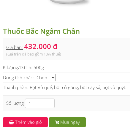
Thuốc Bắc Ngâm Chân
432.000 đ
Giá bán:
(Giá trên đã bao gồm 10% thuế)
K.lượng/D.tích:
500g
Dung tích khác:
Thành phần: Bột Vỏ quế, bột củ gừng, bột cây sả, bột vỏ quýt.
Số lượng
Thêm vào giỏ
Mua ngay