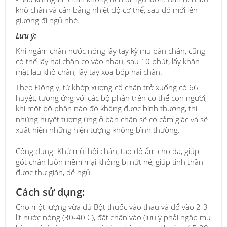
khô chân và cân bằng nhiệt độ cơ thể, sau đó mới lên
giường đi ngủ nhé.
Lưu ý:
Khi ngâm chân nước nóng lấy tay kỳ mu bàn chân, cũng
có thể lấy hai chân cọ vào nhau, sau 10 phút, lấy khăn
mặt lau khô chân, lấy tay xoa bóp hai chân.
Theo Đông y, từ khớp xương cổ chân trở xuống có 66
huyệt, tương ứng với các bộ phận trên cơ thể con người,
khi một bộ phận nào đó không được bình thường, thì
những huyệt tương ứng ở bàn chân sẽ có cảm giác và sẽ
xuất hiện những hiện tượng không bình thường.
Công dụng: Khử mùi hôi chân, tạo độ ẩm cho da, giúp
gót chân luôn mềm mại không bị nứt nẻ, giúp tinh thần
được thư giãn, dễ ngủ.
Cách sử dụng:
Cho một lượng vừa đủ Bột thuốc vào thau và đổ vào 2-3
lít nước nóng (30-40 C), đặt chân vào (lưu ý phải ngập mu