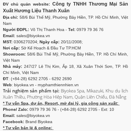
Công ty TNHH Thương Mại Sản
ĐV chủ quản website:
Xuất Hương Liệu Thanh Xuân
Địa chỉ:
58/6 Bùi Thế Mỹ, Phường Bảy Hiền, TP. Hồ Chí Minh, Việt
Nam
Người ĐDPL:
Võ Thị Thanh Hoa -
Tel:
0979 79 36 76
Email:
sales@biyokea.vn
MST:
0306270204;
Ngày cấp:
20/11/2008;
Nơi cấp:
Sở Kế Hoạch & Đầu Tư TP.HCM
Showroom:
58/6 Bùi Thế Mỹ, Phường Bảy Hiền, TP. Hồ Chí Minh,
Việt Nam
Nhà máy:
247/27 Lê Thị Kim, Ấp 18, Xã Xuân Thới Sơn, TP. Hồ
Chí Minh, Việt Nam
ĐT
: (+84-28) 6292 2705 - 6292 2690
Web
: biyokea.vn - myphamthiennhien.vn
Trải nghiệm sản phẩm tại:
Biyokea Spa, Mikazuki, Khu du lịch
Xuân Thiều, Phường Hòa Hiệp Nam, Quận Liên Chiểu, Đà Nẵng
* Tư vấn Spa, dự án, Resort, mở đại lý, gia công sản xuất:
Phone/ Zalo:
0979 79 36 76 - (+84-28) 6292 2705 - Ext: 10
Email:
sales@biyokea.vn
Facebook:
Brand Biyokea
* Tư vấn bán lẻ & online: