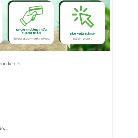
ơn kê tiêu.
ảo,…