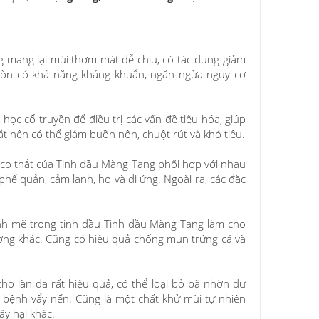
mang lại mùi thơm mát dễ chịu, có tác dụng giảm
ó còn có khả năng kháng khuẩn, ngăn ngừa nguy cơ
ọc cổ truyền để điều trị các vấn đề tiêu hóa, giúp
ắt nên có thể giảm buồn nôn, chuột rút và khó tiêu.
g co thắt của Tinh dầu Màng Tang phối hợp với nhau
 phế quản, cảm lạnh, ho và dị ứng. Ngoài ra, các đặc
nh mẽ trong tinh dầu Tinh dầu Màng Tang làm cho
ường khác. Cũng có hiệu quả chống mụn trứng cá và
o làn da rất hiệu quả, có thể loại bỏ bã nhờn dư
à bệnh vẩy nến. Cũng là một chất khử mùi tự nhiên
ây hại khác.