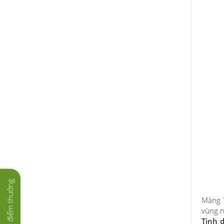
Tích lũy điểm thưởng
Màng 
vùng n
Tinh 