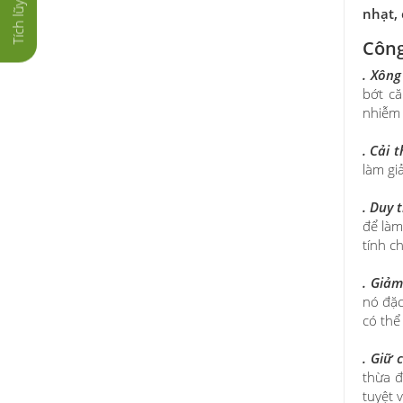
nhạt, 
Công
. Xông
bớt că
nhiễm 
. Cải 
làm gi
. Duy 
để làm
tính c
. Giảm
nó đặc
có thể
. Giữ 
thừa đ
tuyệt 