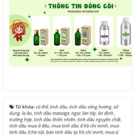
Từ khóa:
có thể
,
tinh dầu
,
tinh dầu xông hương
,
sử
dụng
,
lo âu
,
tinh dầu massage
,
ngọc lan tây
,
ổn định
,
trường hợp
,
tinh dầu thiên nhiên
,
tinh dầu nguyên chất
,
tinh dầu mua ở đâu
,
mua tinh dầu ở hồ chí minh
,
mua
tinh dầu ở hà nội
,
bán tinh dầu tp hồ chí minh
,
mua sỉ