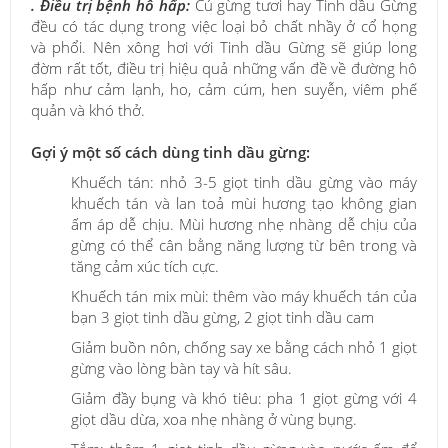
. Điều trị bệnh hô hấp:
Củ gừng tươi hay Tinh dầu Gừng
đều có tác dụng trong việc loại bỏ chất nhầy ở cổ họng
và phổi. Nên xông hơi với Tinh dầu Gừng sẽ giúp long
đờm rất tốt, điều trị hiệu quả những vấn đề về đường hô
hấp như cảm lạnh, ho, cảm cúm, hen suyễn, viêm phế
quản và khó thở.
Gợi ý một số cách dùng tinh dầu gừng:
Khuếch tán: nhỏ 3-5 giọt tinh dầu gừng vào máy
khuếch tán và lan toả mùi hương tạo không gian
ấm áp dễ chịu. Mùi hương nhẹ nhàng dễ chịu của
gừng có thể cân bằng năng lượng từ bên trong và
tăng cảm xúc tích cực.
Khuếch tán mix mùi: thêm vào máy khuếch tán của
bạn 3 giọt tinh dầu gừng, 2 giọt tinh dầu cam
Giảm buồn nôn, chống say xe bằng cách nhỏ 1 giọt
gừng vào lòng bàn tay và hít sâu.
Giảm đầy bụng và khó tiêu: pha 1 giọt gừng với 4
giọt dầu dừa, xoa nhẹ nhàng ở vùng bụng.