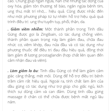
cao. Chúng giúp ngăn ngừa, hạn chế những tác động của
oxy hóa, giảm tôn thương tế bào, ngăn ngừa bệnh tim,
ung thư, mất trí nhớ,… hiệu quả. Cũng được nhắc đến
như một phương pháp từ tự nhiên hỗ trợ hiệu quả quá
trình điều trị ung thư tuyến tụy, phổi, thận, da.
. Giảm viêm nhiễm:
Một thành phần trong Tinh dầu
Gừng được gọi là Zingibain, có tác dụng chống viêm.
thành phần quan trọng này làm giảm đau, chữa đau
nhức cơ, viêm khớp, đau nửa đầu và có tác dụng như
phương thuốc để điều trị đau đầu hiệu quả, đồng thời
làm giảm đi lượng prostaglandin (hợp chất liên quan đến
cảm nhận đau và viêm).
. Làm giảm lo âu
:
Tinh dầu Gừng có thể làm giảm cảm
giác căng thẳng, mệt mỏi. Dùng để hỗ trợ điều trị bệnh
trầm cảm rất hiệu quả. Ngoài ra, tính chất làm ấm của
dầu gừng có tác dụng như trợ giúp cho giấc ngủ, kích
thích sự dũng cảm và can đảm. Dùng tinh dầu gừng
massage ở chân có thể chữa được bệnh mất ngủ lâu
năm.