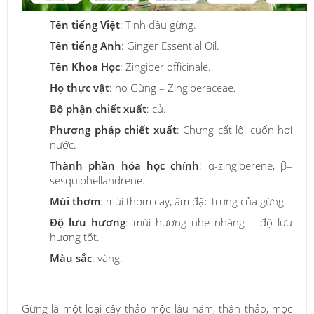
Tên tiếng Việt
: Tinh dầu gừng.
Tên tiếng Anh
: Ginger Essential Oil.
Tên Khoa Học
: Zingiber officinale.
Họ thực vật
: họ Gừng – Zingiberaceae.
Bộ phận chiết xuất
: củ.
Phương pháp chiết xuất
: Chưng cất lôi cuốn hơi
nước.
Thành phần hóa học chính
: α-zingiberene, β–
sesquiphellandrene.
Mùi thơm
: mùi thơm cay, ấm đặc trưng của gừng.
Độ lưu hương
: mùi hương nhẹ nhàng – độ lưu
hương tốt.
Màu sắc
: vàng.
Gừng là một loại cây thảo mộc lâu năm, thân thảo, mọc