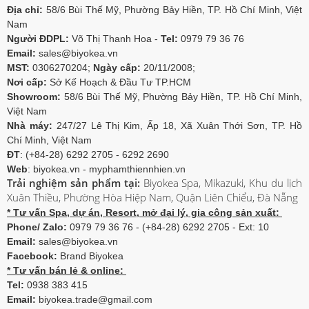
Địa chỉ:
58/6 Bùi Thế Mỹ, Phường Bảy Hiền, TP. Hồ Chí Minh, Việt
Nam
Người ĐDPL:
Võ Thị Thanh Hoa -
Tel:
0979 79 36 76
Email:
sales@biyokea.vn
MST:
0306270204;
Ngày cấp:
20/11/2008;
Nơi cấp:
Sở Kế Hoạch & Đầu Tư TP.HCM
Showroom:
58/6 Bùi Thế Mỹ, Phường Bảy Hiền, TP. Hồ Chí Minh,
Việt Nam
Nhà máy:
247/27 Lê Thị Kim, Ấp 18, Xã Xuân Thới Sơn, TP. Hồ
Chí Minh, Việt Nam
ĐT
: (+84-28) 6292 2705 - 6292 2690
Web
: biyokea.vn - myphamthiennhien.vn
Trải nghiệm sản phẩm tại:
Biyokea Spa, Mikazuki, Khu du lịch
Xuân Thiều, Phường Hòa Hiệp Nam, Quận Liên Chiểu, Đà Nẵng
* Tư vấn Spa, dự án, Resort, mở đại lý, gia công sản xuất:
Phone/ Zalo:
0979 79 36 76 - (+84-28) 6292 2705 - Ext: 10
Email:
sales@biyokea.vn
Facebook:
Brand Biyokea
* Tư vấn bán lẻ & online:
Tel:
0938 383 415
Email:
biyokea.trade@gmail.com