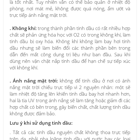
là tốt nhất. Tuy nhiên vẫn có thể bảo quản ở nhiệt độ
phòng, nơi mát mẻ, không được quá nóng, ẩm ướt và
trực tiếp ánh nắng mặt trời.
. Không khí:
trong thành phần tinh dầu có rất nhiều hợp
chất sẽ phản ứng hóa học với O2 có trong không khí, làm
tinh dầu bị oxy hóa. Không khí không làm bay hơi tinh
dầu nhưng sẽ làm biến đổi các thành phần bên trong
dẫn đến mất công dụng trị liệu như ban đầu. Sau khi
dùng nên vặn chặt nắp tinh dầu để hạn chế sự tiếp xúc
với không khí.
. Ánh nắng mặt trời:
không để tinh dầu ở nơi có ánh
nắng mặt trời chiếu trực tiếp vì 2 nguyên nhân: một sẽ
làm nhiệt độ tăng lên khiến tinh dầu bay hơi nhanh hơn,
hai là tia UV trong ánh nắng sẽ làm tăng hoặc giảm đi các
hợp chất có bên trong, gây biến chất, chất lượng tinh dầu
không được đảm bảo.
Lưu ý khi sử dụng tinh dầu:
. Tất cả các tinh dầu nguyên chất không thoa trực tiếp
trên da, phải pha loãng tinh dầu với nước hay các loại