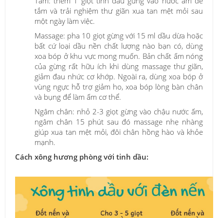
Tắm: thêm 1 giọt tinh dầu gừng vào nước ấm để
tắm và trải nghiệm thư giãn xua tan mệt mỏi sau
một ngày làm việc.
Massage: pha 10 giọt gừng với 15 ml dầu dừa hoặc
bất cứ loại dầu nền chất lượng nào bạn có, dùng
xoa bóp ở khu vực mong muốn. Bản chất ấm nóng
của gừng rất hữu ích khi dùng massage thư giãn,
giảm đau nhức cơ khớp. Ngoài ra, dùng xoa bóp ở
vùng ngực hỗ trợ giảm ho, xoa bóp lòng bàn chân
và bụng để làm ấm cơ thể.
Ngâm chân: nhỏ 2-3 giọt gừng vào chậu nước ấm,
ngâm chân 15 phút sau đó massage nhẹ nhàng
giúp xua tan mệt mỏi, đôi chân hồng hào và khỏe
mạnh.
Cách xông hương phòng với tinh dầu: