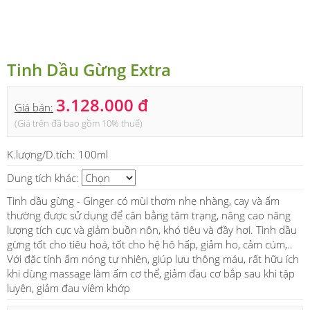
Tinh Dầu Gừng Extra
3.128.000 đ
Giá bán:
(Giá trên đã bao gồm 10% thuế)
K.lượng/D.tích:
100ml
Dung tích khác:
Tinh dầu gừng - Ginger có mùi thơm nhẹ nhàng, cay và ấm
thường được sử dụng để cân bằng tâm trạng, nâng cao năng
lượng tích cực và giảm buồn nôn, khó tiêu và đầy hơi. Tinh dầu
gừng tốt cho tiêu hoá, tốt cho hệ hô hấp, giảm ho, cảm cúm,..
Với đặc tính ấm nóng tự nhiên, giúp lưu thông máu, rất hữu ích
khi dùng massage làm ấm cơ thể, giảm đau cơ bắp sau khi tập
luyện, giảm đau viêm khớp