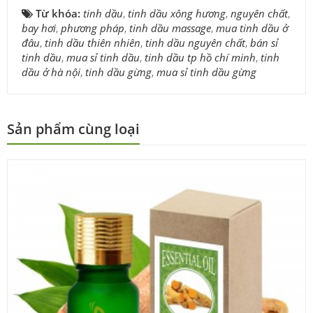
Từ khóa:
tinh dầu
,
tinh dầu xông hương
,
nguyên chất
,
bay hơi
,
phương pháp
,
tinh dầu massage
,
mua tinh dầu ở
đâu
,
tinh dầu thiên nhiên
,
tinh dầu nguyên chất
,
bán sỉ
tinh dầu
,
mua sỉ tinh dầu
,
tinh dầu tp hồ chí minh
,
tinh
dầu ở hà nội
,
tinh dầu gừng
,
mua sỉ tinh dầu gừng
Sản phẩm cùng loại