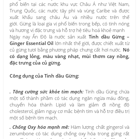
phổ biến tại các nước khu vực Châu Á như Việt Nam,
Trung Quốc, các nước tây phi và vùng Caribe và được
xuất khẩu sang châu Âu và nhiều nước trên thế
giới. Gừng là loại gia vị phổ biến trong bếp, có tinh nóng
và hương vị đặc trưng và hỗ trợ hệ tiêu hoá khoẻ mạnh
Ngày nay Ấn Độ là nước sản xuất
Tinh dầu Gừng –
Ginger Essential Oil
lớn nhất thế giới, được chiết xuất từ
củ gừng tươi bằng phương pháp chưng cất hơi nước.
Nó
có dạng lỏng, màu vàng nhạt, mùi thơm cay nồng,
đặc trưng của củ gừng.
Công dụng của Tinh dầu Gừng:
. Tăng cường sức khỏe tim mạch
:
Tinh dầu Gừng chứa
một số thành phầm có tác dụng ngăn ngừa máu đông,
chuyển hóa thành Lipid và làm giảm đi nồng độ
cholesterol, giảm nguy cơ mắc bệnh tim và hỗ trợ điều trị
một số bệnh tim mạch.
. Chống Oxy hóa mạnh mẽ:
Hàm lượng chất gingerol và
zerumbone có tác dụng chống oxy hóa trong gừng rất