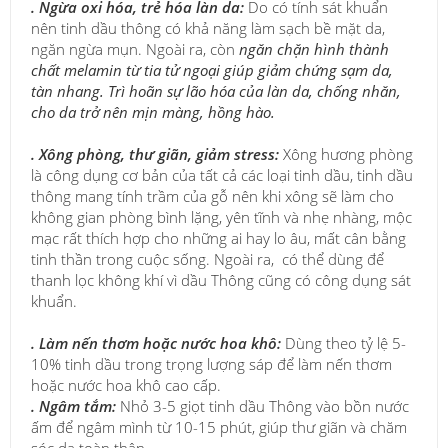
. Ngừa oxi hóa, trẻ hóa làn da:
Do có tính sát khuẩn
nên tinh dầu thông có khả năng làm sạch bề mặt da,
ngăn ngừa mụn. Ngoài ra, còn
ngăn chặn hình thành
chất melamin từ tia tử ngoại giúp giảm chứng sạm da,
tàn nhang.
Trì hoãn sự lão hóa của làn da, chống nhăn,
cho da trở nên mịn màng, hồng hào.
. Xông phòng, thư giãn, giảm stress:
Xông hương phòng
là công dụng cơ bản của tất cả các loại tinh dầu, tinh dầu
thông mang tính trầm của gỗ nên khi xông sẽ làm cho
không gian phòng bình lặng, yên tĩnh và nhẹ nhàng, mộc
mạc rất thích hợp cho những ai hay lo âu, mất cân bằng
tinh thần trong cuộc sống. Ngoài ra, có thể dùng để
thanh lọc không khí vì dầu Thông cũng có công dụng sát
khuẩn.
.
Làm nến thơm hoặc nước hoa khô:
Dùng theo tỷ lệ 5-
10% tinh dầu trong trọng lượng sáp để làm nến thơm
hoặc nước hoa khô cao cấp.
.
Ngâm tắm:
Nhỏ 3-5 giọt tinh dầu Thông vào bồn nước
ấm để ngâm mình từ 10-15 phút, giúp thư giãn và chăm