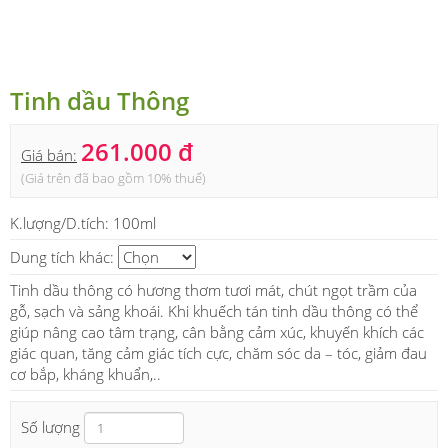
Tinh dầu Thông
261.000 đ
Giá bán:
(Giá trên đã bao gồm 10% thuế)
K.lượng/D.tích:
100ml
Dung tích khác:
Tinh dầu thông có hương thơm tươi mát, chút ngọt trầm của
gỗ, sạch và sảng khoái. Khi khuếch tán tinh dầu thông có thể
giúp nâng cao tâm trạng, cân bằng cảm xúc, khuyến khích các
giác quan, tăng cảm giác tích cực, chăm sóc da – tóc, giảm đau
cơ bắp, kháng khuẩn,..
Số lượng