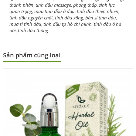
thành phần
,
tinh dầu massage
,
phong thấp
,
sinh lực
,
quan trọng
,
mua tinh dầu ở đâu
,
tinh dầu thiên nhiên
,
tinh dầu nguyên chất
,
tinh dầu xông
,
bán sỉ tinh dầu
,
mua sỉ tinh dầu
,
tinh dầu tp hồ chí minh
,
tinh dầu ở hà
nội
,
tinh dầu thông
Sản phẩm cùng loại