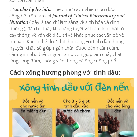
sóc da toàn thân.
.
Tốt cho hệ hô hấp:
Theo như các nghiên cứu được
công bố trên tạp chí
Journal of Clinical Biochemistry and
Nutrition
( đây là tạo chí lâm sàng về sinh hóa và dinh
dưỡng ), đã cho thấy khả năng tuyệt vời của tinh chất từ
cây thông, về vấn đề điều trị và khắc phục các vấn đề về
hô hấp. Khi cơ thể được hít thở cùng với tinh dầu thông
nguyên chất, sẽ giúp ngăn chặn được bệnh cảm cúm,
cảm lạnh phổ biến, ngoài ra nó còn giúp làm chảy chất
lỏng, long đờm, chống viêm họng và ống cuống phổi.
Cách xông hương phòng với tinh dầu: