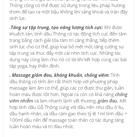
Thông cũng có thể được sử dụng trong liệu pháp hương
thơm để tạo ra một bầu không khí sảng khoái và tràn đầy
sinh lực.
.
Tăng sự tập trung, tạo năng lượng tích cực:
Khi được
khuếch tán, tinh dầu Thông có tác động tích cực đến tâm
trạng bằng cách giải tỏa tâm trí căng thẳng, tiếp thêm
sinh lực cho cơ thể, giúp loại bỏ mệt mỏi, tăng cường sự
tập trung và thúc đẩy một cái nhìn tích cực. Những tác
dụng này cũng làm cho nó có lợi khi kết hợp cùng các bài
tập yoga, hay thiền định.
. Massage giảm đau, kháng khuẩn, chống viêm:
Tinh
dầu thông có tính ấm rất thích hợp với phương pháp
massage làm ấm cơ thể, giúp các cơ được thư giãn, tuần
hoàn máu được tốt hơn. Ngoài ra còn có khả năng
chống
viêm nhiễm
và làm nhanh lành vết thương,
giảm đau.
Kết
hợp tinh dầu Gỗ Thông cùng với dầu nền như dầu ô liu,
dầu hạnh nhân, và dầu cám gạo theo tỷ lệ 1ml tinh dầu +
100ml dầu nền để massage toàn thân có tác dụng tăng
tuần hoàn máu và trị đau nhức.