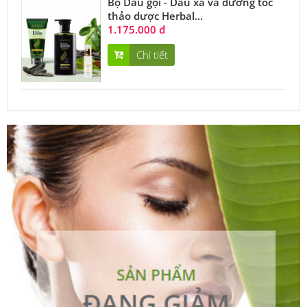
Bộ Dầu gội - Dầu xả và dưỡng tóc
thảo dược Herbal...
1.175.000 đ
Chi tiết