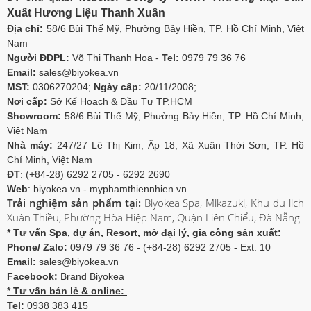
Xuất Hương Liệu Thanh Xuân
Địa chỉ:
58/6 Bùi Thế Mỹ, Phường Bảy Hiền, TP. Hồ Chí Minh, Việt
Nam
Người ĐDPL:
Võ Thị Thanh Hoa -
Tel:
0979 79 36 76
Email:
sales@biyokea.vn
MST:
0306270204;
Ngày cấp:
20/11/2008;
Nơi cấp:
Sở Kế Hoạch & Đầu Tư TP.HCM
Showroom:
58/6 Bùi Thế Mỹ, Phường Bảy Hiền, TP. Hồ Chí Minh,
Việt Nam
Nhà máy:
247/27 Lê Thị Kim, Ấp 18, Xã Xuân Thới Sơn, TP. Hồ
Chí Minh, Việt Nam
ĐT
: (+84-28) 6292 2705 - 6292 2690
Web
: biyokea.vn - myphamthiennhien.vn
Trải nghiệm sản phẩm tại:
Biyokea Spa, Mikazuki, Khu du lịch
Xuân Thiều, Phường Hòa Hiệp Nam, Quận Liên Chiểu, Đà Nẵng
* Tư vấn Spa, dự án, Resort, mở đại lý, gia công sản xuất:
Phone/ Zalo:
0979 79 36 76 - (+84-28) 6292 2705 - Ext: 10
Email:
sales@biyokea.vn
Facebook:
Brand Biyokea
* Tư vấn bán lẻ & online:
Tel:
0938 383 415