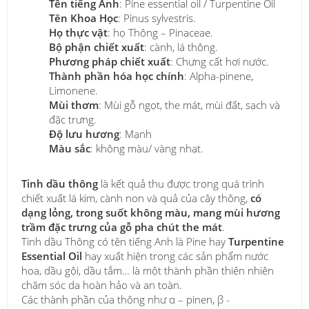
Tên tiếng Anh
: Pine essential oil / Turpentine Oil
Tên Khoa Học
: Pinus sylvestris.
Họ thực vật
: họ Thông – Pinaceae.
Bộ phận chiết xuất
: cành, lá thông.
Phương pháp chiết xuất
: Chưng cất hơi nước.
Thành phần hóa học chính
: Alpha-pinene,
Limonene.
Mùi thơm
: Mùi gỗ ngọt, the mát, mùi đất, sạch và
đặc trưng.
Độ lưu hương
: Mạnh
Màu sắc
: không màu/ vàng nhạt.
Tinh dầu thông
là kết quả thu được trong quá trình
chiết xuất lá kim, cành non và quả của cây thông,
có
dạng lỏng, trong suốt không màu, mang mùi hương
trầm đặc trưng của gỗ pha chút the mát
.
Tinh dầu Thông có tên tiếng Anh là Pine hay
Turpentine
Essential Oil
hay xuất hiện trong các sản phẩm nước
hoa, dầu gội, dầu tắm… là một thành phần thiên nhiên
chăm sóc da hoàn hảo và an toàn.
Các thành phần của thông như α – pinen, β -