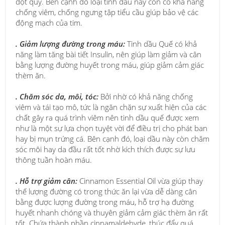
đột quỵ. Bên cạnh đó loại tinh dầu này còn có khả năng
chống viêm, chống ngưng tập tiểu cầu giúp bảo vệ các
động mạch của tim.
. Giảm lượng đường trong máu
:
Tinh dầu Quế có khả
năng làm tăng bài tiết Insulin, nên giúp làm giảm và cân
bằng lượng đường huyết trong máu, giúp giảm cảm giác
thèm ăn.
. Chăm sóc da, môi, tóc:
Bởi nhờ có khả năng chống
viêm và tái tạo mô, tức là ngăn chặn sự xuất hiện của các
chất gây ra quá trình viêm nên tinh dầu quế được xem
như là một sự lựa chọn tuyệt vời để điều trị cho phát ban
hay bị mụn trứng cá. Bên cạnh đó, loại dầu này còn chăm
sóc môi hay da đầu rất tốt nhờ kích thích được sự lưu
thông tuần hoàn máu.
. Hỗ trợ giảm cân:
Cinnamon Essential Oil vừa giúp thay
thế lượng đường có trong thức ăn lại vừa dễ dàng cân
bằng được lượng đường trong máu, hỗ trợ hạ đường
huyết nhanh chóng và thuyên giảm cảm giác thèm ăn rất
tốt. Chứa thành phần cinnamaldehyde, thúc đẩy quá