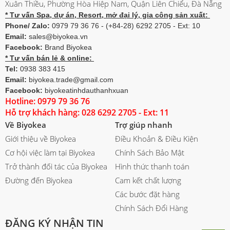
Xuân Thiều, Phường Hòa Hiệp Nam, Quận Liên Chiểu, Đà Nẵng
* Tư vấn Spa, dự án, Resort, mở đại lý, gia công sản xuất:
Phone/ Zalo:
0979 79 36 76 - (+84-28) 6292 2705 - Ext: 10
Email:
sales@biyokea.vn
Facebook:
Brand Biyokea
* Tư vấn bán lẻ & online:
Tel:
0938 383 415
Email:
biyokea.trade@gmail.com
Facebook:
biyokeatinhdauthanhxuan
Hotline: 0979 79 36 76
Hỗ trợ khách hàng: 028 6292 2705 - Ext: 11
Về Biyokea
Trợ giúp nhanh
Giới thiệu về Biyokea
Điều Khoản & Điều Kiện
Cơ hội việc làm tại Biyokea
Chính Sách Bảo Mật
Trở thành đối tác của Biyokea
Hình thức thanh toán
Đường đến Biyokea
Cam kết chất lượng
Các bước đặt hàng
Chính Sách Đổi Hàng
ĐĂNG KÝ NHẬN TIN