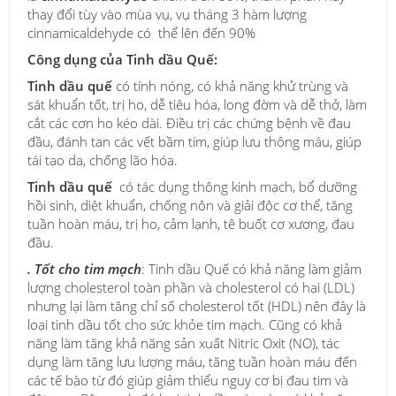
thay đổi tùy vào mùa vụ, vụ tháng 3 hàm lượng
cinnamicaldehyde có thể lên đến 90%
Công dụng của Tinh dầu Quế:
Tinh dầu quế
có tính nóng, có khả năng khử trùng và
sát khuẩn tốt, trị ho, dễ tiêu hóa, long đờm và dễ thở, làm
cắt các cơn ho kéo dài. Điều trị các chứng bệnh về đau
đầu, đánh tan các vết bầm tím, giúp lưu thông máu, giúp
tái tạo da, chống lão hóa.
Tinh dầu quế
có tác dụng thông kinh mạch, bổ dưỡng
hồi sinh, diệt khuẩn, chống nôn và giải độc cơ thể, tăng
tuần hoàn máu, trị ho, cảm lạnh, tê buốt cơ xương, đau
đầu.
. Tốt cho tim mạch
: Tinh dầu Quế có khả năng làm giảm
lượng cholesterol toàn phần và cholesterol có hại (LDL)
nhưng lại làm tăng chỉ số cholesterol tốt (HDL) nên đây là
loại tinh dầu tốt cho sức khỏe tim mạch. Cũng có khả
năng làm tăng khả năng sản xuất Nitric Oxit (NO), tác
dụng làm tăng lưu lượng máu, tăng tuần hoàn máu đến
các tế bào từ đó giúp giảm thiểu nguy cơ bị đau tim và