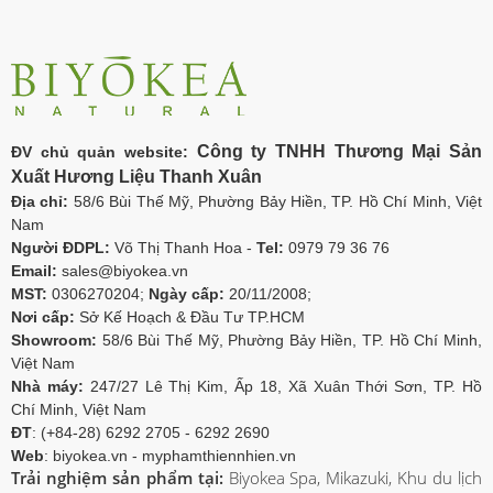
Công ty TNHH Thương Mại Sản
ĐV chủ quản website:
Xuất Hương Liệu Thanh Xuân
Địa chỉ:
58/6 Bùi Thế Mỹ, Phường Bảy Hiền, TP. Hồ Chí Minh, Việt
Nam
Người ĐDPL:
Võ Thị Thanh Hoa -
Tel:
0979 79 36 76
Email:
sales@biyokea.vn
MST:
0306270204;
Ngày cấp:
20/11/2008;
Nơi cấp:
Sở Kế Hoạch & Đầu Tư TP.HCM
Showroom:
58/6 Bùi Thế Mỹ, Phường Bảy Hiền, TP. Hồ Chí Minh,
Việt Nam
Nhà máy:
247/27 Lê Thị Kim, Ấp 18, Xã Xuân Thới Sơn, TP. Hồ
Chí Minh, Việt Nam
ĐT
: (+84-28) 6292 2705 - 6292 2690
Web
: biyokea.vn - myphamthiennhien.vn
Trải nghiệm sản phẩm tại:
Biyokea Spa, Mikazuki, Khu du lịch