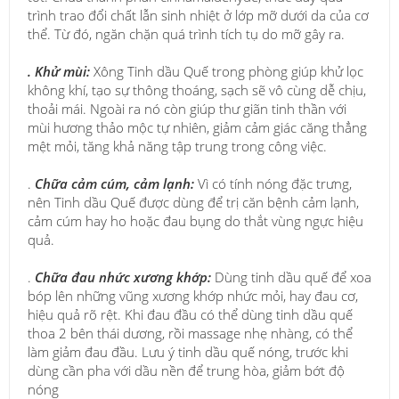
trình trao đổi chất lẫn sinh nhiệt ở lớp mỡ dưới da của cơ
thể. Từ đó, ngăn chặn quá trình tích tụ do mỡ gây ra.
. Khử mùi:
Xông Tinh dầu Quế trong phòng giúp khử lọc
không khí, tạo sự
thông thoáng, sạch sẽ vô cùng dễ chịu,
thoải mái. Ngoài ra nó còn giúp thư giãn tinh thần với
mùi hương thảo mộc tự nhiên, giảm cảm giác căng thẳng
mệt mỏi, tăng khả năng tập trung trong công việc.
.
Chữa cảm cúm, cảm lạnh:
Vì có tính nóng đặc trưng,
nên Tinh dầu Quế được dùng để trị căn bệnh cảm lạnh,
cảm cúm hay ho hoặc đau bụng do thắt vùng ngực hiệu
quả.
.
Chữa đau nhức xương khớp:
Dùng tinh dầu quế để xoa
bóp lên những vũng xương khớp nhức mỏi, hay đau cơ,
hiệu quả rõ rệt. Khi đau đầu có thể dùng tinh dầu quế
thoa 2 bên thái dương, rồi massage nhẹ nhàng, có thể
làm giảm đau đầu. Lưu ý tinh dầu quế nóng, trước khi
dùng cần pha với dầu nền để trung hòa, giảm bớt độ
nóng