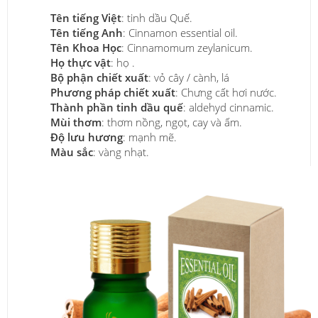
Tên tiếng Việt
: tinh dầu Quế.
Tên tiếng Anh
: Cinnamon essential oil.
Tên Khoa Học
: Cinnamomum zeylanicum.
Họ thực vật
: họ .
Bộ phận chiết xuất
: vỏ cây / cành, lá
Phương pháp chiết xuất
: Chưng cất hơi nước.
Thành phần tinh dầu quế
: aldehyd cinnamic.
Mùi thơm
: thơm nồng, ngọt, cay và ấm.
Độ lưu hương
: mạnh mẽ.
Màu sắc
: vàng nhạt.