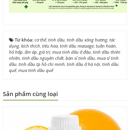
Từ khóa:
cơ thể
,
tinh dầu
,
tinh dầu xông hương
,
tác
dụng
,
kích thích
,
tiêu hóa
,
tinh dầu massage
,
tuần hoàn
,
hô hấp
,
ấm áp
,
giá trị
,
mua tinh dầu ở đâu
,
tinh dầu thiên
nhiên
,
tinh dầu nguyên chất
,
bán sỉ tinh dầu
,
mua sỉ tinh
dầu
,
tinh dầu tp hồ chí minh
,
tinh dầu ở hà nội
,
tinh dầu
quế
,
mua tinh dầu quế
Sản phẩm cùng loại