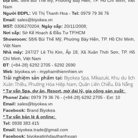
Địa chỉ:
58/6 Bùi Thế Mỹ, Phường Bảy Hiền, TP. Hồ Chí Minh, Việt
Nam
Người ĐDPL:
Võ Thị Thanh Hoa -
Tel:
0979 79 36 76
Email:
sales@biyokea.vn
MST:
0306270204;
Ngày cấp:
20/11/2008;
Nơi cấp:
Sở Kế Hoạch & Đầu Tư TP.HCM
Showroom:
58/6 Bùi Thế Mỹ, Phường Bảy Hiền, TP. Hồ Chí Minh,
Việt Nam
Nhà máy:
247/27 Lê Thị Kim, Ấp 18, Xã Xuân Thới Sơn, TP. Hồ
Chí Minh, Việt Nam
ĐT
: (+84-28) 6292 2705 - 6292 2690
Web
: biyokea.vn - myphamthiennhien.vn
Trải nghiệm sản phẩm tại:
Biyokea Spa, Mikazuki, Khu du lịch
Xuân Thiều, Phường Hòa Hiệp Nam, Quận Liên Chiểu, Đà Nẵng
* Tư vấn Spa, dự án, Resort, mở đại lý, gia công sản xuất:
Phone/ Zalo:
0979 79 36 76 - (+84-28) 6292 2705 - Ext: 10
Email:
sales@biyokea.vn
Facebook:
Brand Biyokea
* Tư vấn bán lẻ & online:
Tel:
0938 383 415
Email:
biyokea.trade@gmail.com
Facebook:
biyokeatinhdauthanhxuan