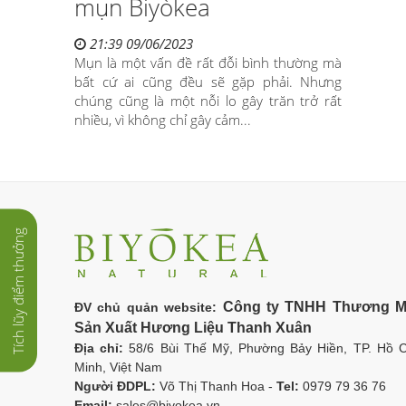
mụn Biyòkea
21:39 09/06/2023
Mụn là một vấn đề rất đỗi bình thường mà
bất cứ ai cũng đều sẽ gặp phải. Nhưng
chúng cũng là một nỗi lo gây trăn trở rất
nhiều, vì không chỉ gây cảm...
Tích lũy điểm thưởng
Công ty TNHH Thương M
ĐV chủ quản website:
Sản Xuất Hương Liệu Thanh Xuân
Địa chỉ:
58/6 Bùi Thế Mỹ, Phường Bảy Hiền, TP. Hồ C
Minh, Việt Nam
Người ĐDPL:
Võ Thị Thanh Hoa -
Tel:
0979 79 36 76
Email:
sales@biyokea.vn