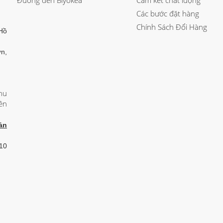
Đường đến Biyokea
Cam kết chất lượng
Các bước đặt hàng
Chính Sách Đổi Hàng
Hồ
n,
hu
ên
ản
 10