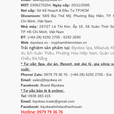
MST:
0306270204;
Ngày cấp:
20/11/2008;
Nơi cấp:
Sở Kế Hoạch & Đầu Tư TP.HCM
Showroom:
58/6 Bùi Thế Mỹ, Phường Bảy Hiền, TP. 
Chí Minh, Việt Nam
Nhà máy:
247/27 Lê Thị Kim, Ấp 18, Xã Xuân Thới Sơ
TP. Hồ Chí Minh, Việt Nam
ĐT
: (+84-28) 6292 2705 - 6292 2690
Web
: biyokea.vn - myphamthiennhien.vn
Trải nghiệm sản phẩm tại:
Biyokea Spa, Mikazuki, K
du lịch Xuân Thiều, Phường Hòa Hiệp Nam, Quận Li
Chiểu, Đà Nẵng
* Tư vấn Spa, dự án, Resort, mở đại lý, gia công s
xuất:
Phone/ Zalo:
0979 79 36 76 - (+84-28) 6292 2705 - Ext:
Email:
sales@biyokea.vn
Facebook:
Brand Biyokea
* Tư vấn bán lẻ & online:
Tel:
0938 383 415
Email:
biyokea.trade@gmail.com
Facebook:
biyokeatinhdauthanhxuan
Hotline: 0979 79 36 76