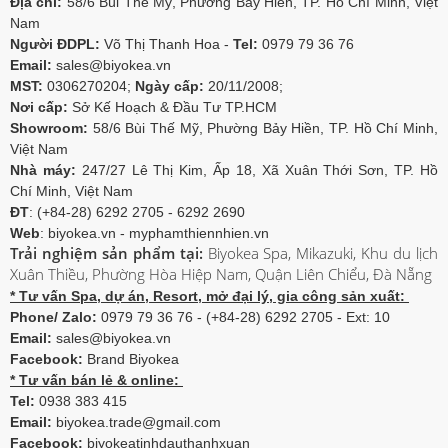
Địa chỉ:
58/6 Bùi Thế Mỹ, Phường Bảy Hiền, TP. Hồ Chí Minh, Việt
Nam
Người ĐDPL:
Võ Thị Thanh Hoa -
Tel:
0979 79 36 76
Email:
sales@biyokea.vn
MST:
0306270204;
Ngày cấp:
20/11/2008;
Nơi cấp:
Sở Kế Hoạch & Đầu Tư TP.HCM
Showroom:
58/6 Bùi Thế Mỹ, Phường Bảy Hiền, TP. Hồ Chí Minh,
Việt Nam
Nhà máy:
247/27 Lê Thị Kim, Ấp 18, Xã Xuân Thới Sơn, TP. Hồ
Chí Minh, Việt Nam
ĐT
: (+84-28) 6292 2705 - 6292 2690
Web
: biyokea.vn - myphamthiennhien.vn
Trải nghiệm sản phẩm tại:
Biyokea Spa, Mikazuki, Khu du lịch
Xuân Thiều, Phường Hòa Hiệp Nam, Quận Liên Chiểu, Đà Nẵng
* Tư vấn Spa, dự án, Resort, mở đại lý, gia công sản xuất:
Phone/ Zalo:
0979 79 36 76 - (+84-28) 6292 2705 - Ext: 10
Email:
sales@biyokea.vn
Facebook:
Brand Biyokea
* Tư vấn bán lẻ & online:
Tel:
0938 383 415
Email:
biyokea.trade@gmail.com
Facebook:
biyokeatinhdauthanhxuan