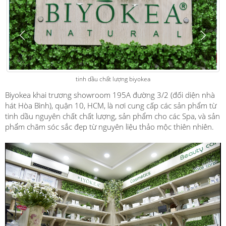
tinh dầu chất lượng biyokea
Biyokea khai trương showroom 195A đường 3/2 (đối diện nhà
hát Hòa Bình), quận 10, HCM, là nơi cung cấp các sản phẩm từ
tinh dầu nguyên chất chất lượng, sản phẩm cho các Spa, và sản
phẩm chăm sóc sắc đẹp từ nguyên liệu thảo mộc thiên nhiên.