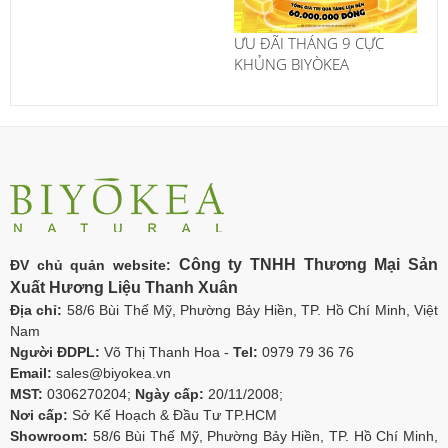
ƯU ĐÃI THÁNG 9 CỰC
KHỦNG BIYÒKEA
Công ty TNHH Thương Mại Sản
ĐV chủ quản website:
Xuất Hương Liệu Thanh Xuân
Địa chỉ:
58/6 Bùi Thế Mỹ, Phường Bảy Hiền, TP. Hồ Chí Minh, Việt
Nam
Người ĐDPL:
Võ Thị Thanh Hoa -
Tel:
0979 79 36 76
Email:
sales@biyokea.vn
MST:
0306270204;
Ngày cấp:
20/11/2008;
Nơi cấp:
Sở Kế Hoạch & Đầu Tư TP.HCM
Showroom:
58/6 Bùi Thế Mỹ, Phường Bảy Hiền, TP. Hồ Chí Minh,