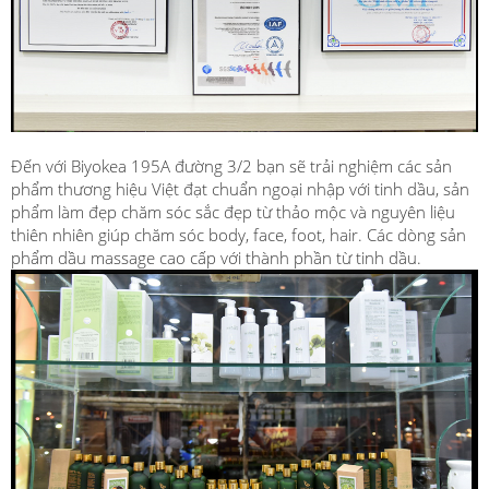
Đến với Biyokea 195A đường 3/2 bạn sẽ trải nghiệm các sản
phẩm thương hiệu Việt đạt chuẩn ngoại nhập với tinh dầu, sản
phẩm làm đẹp chăm sóc sắc đẹp từ thảo mộc và nguyên liệu
thiên nhiên giúp chăm sóc body, face, foot, hair. Các dòng sản
phẩm dầu massage cao cấp với thành phần từ tinh dầu.