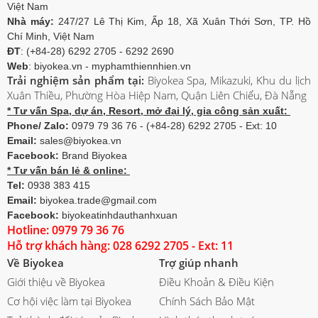
Việt Nam
Nhà máy:
247/27 Lê Thị Kim, Ấp 18, Xã Xuân Thới Sơn, TP. Hồ
Chí Minh, Việt Nam
ĐT
: (+84-28) 6292 2705 - 6292 2690
Web
: biyokea.vn - myphamthiennhien.vn
Trải nghiệm sản phẩm tại:
Biyokea Spa, Mikazuki, Khu du lịch
Xuân Thiều, Phường Hòa Hiệp Nam, Quận Liên Chiểu, Đà Nẵng
* Tư vấn Spa, dự án, Resort, mở đại lý, gia công sản xuất:
Phone/ Zalo:
0979 79 36 76 - (+84-28) 6292 2705 - Ext: 10
Email:
sales@biyokea.vn
Facebook:
Brand Biyokea
* Tư vấn bán lẻ & online:
Tel:
0938 383 415
Email:
biyokea.trade@gmail.com
Facebook:
biyokeatinhdauthanhxuan
Hotline: 0979 79 36 76
Hỗ trợ khách hàng: 028 6292 2705 - Ext: 11
Về Biyokea
Trợ giúp nhanh
Giới thiệu về Biyokea
Điều Khoản & Điều Kiện
Cơ hội việc làm tại Biyokea
Chính Sách Bảo Mật