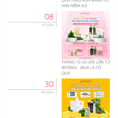
QUÀ TẶNG RỘN RÀNG TẾT
VẠN NIỀM VUI
08
10-2024
THÁNG 10 ƯU ĐÃI LỚN TỪ
BIYÒKEA - MUA LÀ CÓ
QUÀ
30
09-2024