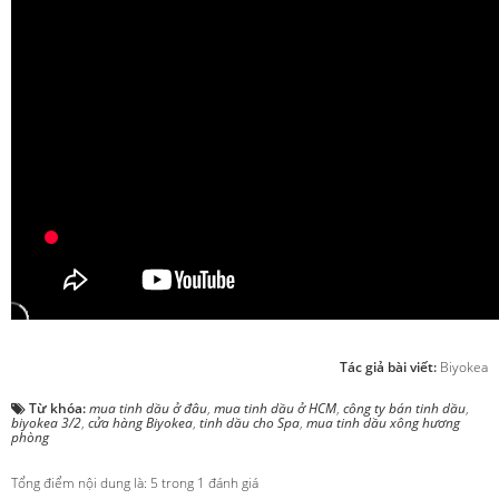
Tác giả bài viết:
Biyokea
Từ khóa:
mua tinh dầu ở đâu
,
mua tinh dầu ở HCM
,
công ty bán tinh dầu
,
biyokea 3/2
,
cửa hàng Biyokea
,
tinh dầu cho Spa
,
mua tinh dầu xông hương
phòng
Tổng điểm nội dung là: 5 trong 1 đánh giá