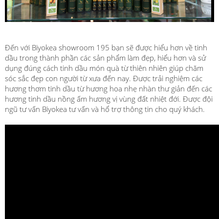
Đến với Biyokea showroom 195 bạn sẽ được hiểu hơn về tinh
dầu trong thành phần các sản phẩm làm đẹp, hiểu hơn và sử
dụng đúng cách tinh dầu món quà từ thiên nhiên giúp chăm
sóc sắc đẹp con người từ xưa đến nay. Được trải nghiệm các
hương thơm tinh dầu từ hương hoa nhẹ nhàn thư giản đến các
hương tinh dầu nồng ấm hương vị vùng đất nhiệt đới. Được đội
ngũ tư vấn Biyokea tư vấn và hổ trợ thông tin cho quý khách.