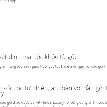
m phù hợp.
yết định mái tóc khỏe từ gốc
giảm rụng tóc, sạch gàu. Nuôi gốc tóc khỏe mỗi ngày với dầu gội H
sóc tóc tự nhiên, an toàn với dầu gội
ry
 dầu gội thảo dược bồ kết Herbal Luxury với công dụng chăm sóc t