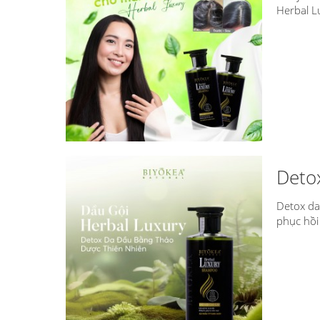
Herbal L
Detox
Detox da
phục hồi