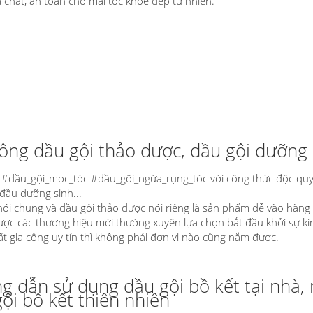
 chất, an toàn cho mái tóc khỏe đẹp tự nhiên.
ông dầu gội thảo dược, dầu gội dưỡng 
 #dầu_gội_mọc_tóc #dầu_gội_ngừa_rụng_tóc với công thức độc quy
 đầu dưỡng sinh...
nói chung và dầu gội thảo dược nói riêng là sản phẩm dễ vào hàn
ược các thương hiệu mới thường xuyên lựa chọn bắt đầu khởi sự k
ất gia công uy tín thì không phải đơn vị nào cũng nắm được.
 dẫn sử dụng dầu gội bồ kết tại nhà, 
ội bồ kết thiên nhiên