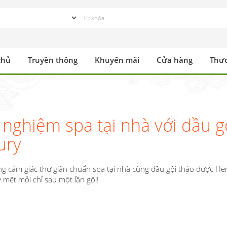
chủ
Truyền thông
Khuyến mãi
Cửa hàng
Thư
i nghiệm spa tại nhà với dầu 
ury
g cảm giác thư giãn chuẩn spa tại nhà cùng dầu gội thảo dược Her
 mệt mỏi chỉ sau một lần gội!