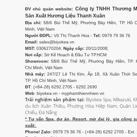
Công ty TNHH Thương M
ĐV chủ quản website:
Sản Xuất Hương Liệu Thanh Xuân
Địa chỉ:
58/6 Bùi Thế Mỹ, Phường Bảy Hiền, TP. Hồ C
Minh, Việt Nam
Người ĐDPL:
Võ Thị Thanh Hoa -
Tel:
0979 79 36 76
Email:
sales@biyokea.vn
MST:
0306270204;
Ngày cấp:
20/11/2008;
Nơi cấp:
Sở Kế Hoạch & Đầu Tư TP.HCM
Showroom:
58/6 Bùi Thế Mỹ, Phường Bảy Hiền, TP. 
Chí Minh, Việt Nam
Nhà máy:
247/27 Lê Thị Kim, Ấp 18, Xã Xuân Thới Sơ
TP. Hồ Chí Minh, Việt Nam
ĐT
: (+84-28) 6292 2705 - 6292 2690
Web
: biyokea.vn - myphamthiennhien.vn
Trải nghiệm sản phẩm tại:
Biyokea Spa, Mikazuki, K
du lịch Xuân Thiều, Phường Hòa Hiệp Nam, Quận Li
Chiểu, Đà Nẵng
* Tư vấn Spa, dự án, Resort, mở đại lý, gia công s
xuất:
Phone/ Zalo:
0979 79 36 76 - (+84-28) 6292 2705 - Ext: