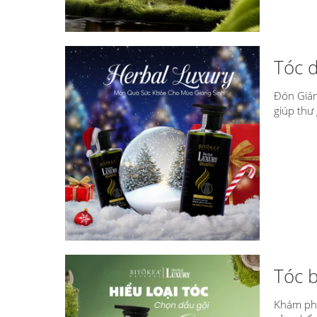
Tóc 
Đón Gián
giúp thư 
Tóc b
Khám phá