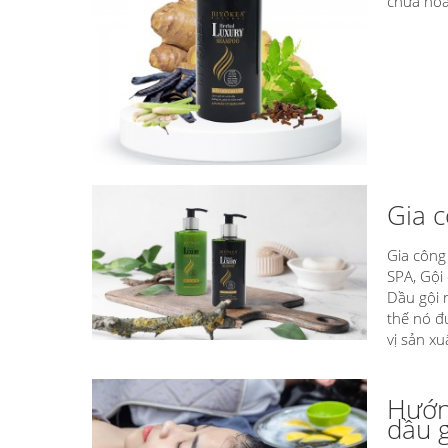
chứa hóa
Gia c
Gia công
SPA, Gội
Dầu gội 
thế nó đ
vị sản xu
Hướng
dầu g