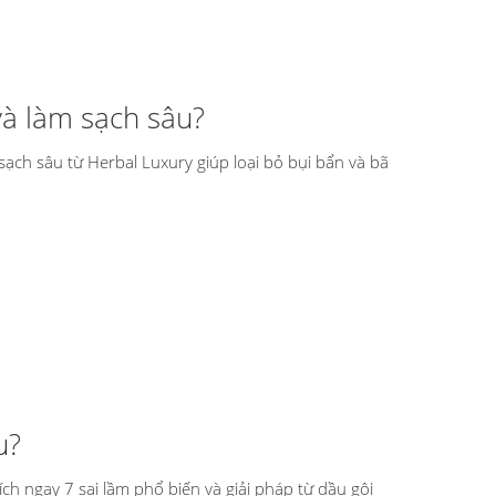
và làm sạch sâu?
ạch sâu từ Herbal Luxury giúp loại bỏ bụi bẩn và bã
u?
h ngay 7 sai lầm phổ biến và giải pháp từ dầu gội