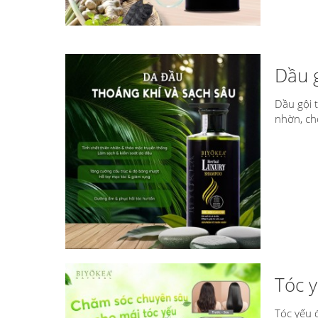
Dầu g
Dầu gội 
nhờn, ch
Tóc y
Tóc yếu 