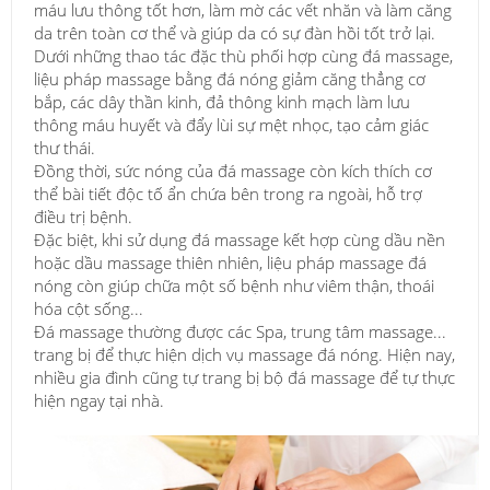
máu lưu thông tốt hơn, làm mờ các vết nhăn và làm căng
da trên toàn cơ thể và giúp da có sự đàn hồi tốt trở lại.
Dưới những thao tác đặc thù phối hợp cùng đá massage,
liệu pháp massage bằng đá nóng giảm căng thẳng cơ
bắp, các dây thần kinh, đả thông kinh mạch làm lưu
thông máu huyết và đẩy lùi sự mệt nhọc, tạo cảm giác
thư thái.
Đồng thời, sức nóng của đá massage còn kích thích cơ
thể bài tiết độc tố ẩn chứa bên trong ra ngoài, hỗ trợ
điều trị bệnh.
Đặc biệt, khi sử dụng đá massage kết hợp cùng dầu nền
hoặc dầu massage thiên nhiên, liệu pháp massage đá
nóng còn giúp chữa một số bệnh như viêm thận, thoái
hóa cột sống...
Đá massage thường được các Spa, trung tâm massage...
trang bị để thực hiện dịch vụ massage đá nóng. Hiện nay,
nhiều gia đình cũng tự trang bị bộ đá massage để tự thực
hiện ngay tại nhà.