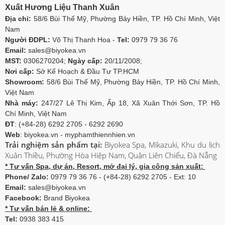
Xuất Hương Liệu Thanh Xuân
Địa chỉ:
58/6 Bùi Thế Mỹ, Phường Bảy Hiền, TP. Hồ Chí Minh, Việt
Nam
Người ĐDPL:
Võ Thị Thanh Hoa -
Tel:
0979 79 36 76
Email:
sales@biyokea.vn
MST:
0306270204;
Ngày cấp:
20/11/2008;
Nơi cấp:
Sở Kế Hoạch & Đầu Tư TP.HCM
Showroom:
58/6 Bùi Thế Mỹ, Phường Bảy Hiền, TP. Hồ Chí Minh,
Việt Nam
Nhà máy:
247/27 Lê Thị Kim, Ấp 18, Xã Xuân Thới Sơn, TP. Hồ
Chí Minh, Việt Nam
ĐT
: (+84-28) 6292 2705 - 6292 2690
Web
: biyokea.vn - myphamthiennhien.vn
Trải nghiệm sản phẩm tại:
Biyokea Spa, Mikazuki, Khu du lịch
Xuân Thiều, Phường Hòa Hiệp Nam, Quận Liên Chiểu, Đà Nẵng
* Tư vấn Spa, dự án, Resort, mở đại lý, gia công sản xuất:
Phone/ Zalo:
0979 79 36 76 - (+84-28) 6292 2705 - Ext: 10
Email:
sales@biyokea.vn
Facebook:
Brand Biyokea
* Tư vấn bán lẻ & online:
Tel:
0938 383 415