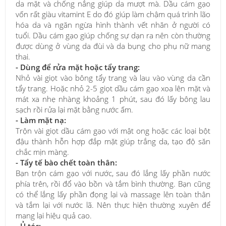
da mặt và chống nắng giúp da mượt mà. Dầu cám gạo
vốn rất giàu vitamint E do đó giúp làm chậm quá trình lão
hóa da và ngăn ngừa hình thành vết nhăn ở người có
tuổi. Dầu cám gạo giúp chống sự dạn ra nên còn thường
được dùng ở vùng da đùi và da bụng cho phụ nữ mang
thai.
- Dùng để rửa mặt hoặc tẩy trang:
Nhỏ vài giọt vào bông tẩy trang và lau vào vùng da cần
tẩy trang. Hoặc nhỏ 2-5 giọt dầu cám gạo xoa lên mặt và
mát xa nhẹ nhàng khoảng 1 phút, sau đó lấy bông lau
sạch rồi rửa lại mặt bằng nước ấm.
- Làm mặt nạ:
Trộn vài giọt dầu cám gạo với mật ong hoặc các loại bột
đậu thành hỗn hợp đắp mặt giúp trắng da, tạo độ săn
chắc mịn màng.
- Tẩy tế bào chết toàn thân:
Bạn trộn cám gạo với nước, sau đó lắng lấy phần nước
phía trên, rồi đổ vào bồn và tắm bình thường. Bạn cũng
có thể lắng lấy phần đọng lại và massage lên toàn thân
và tắm lại với nước lã. Nên thực hiện thường xuyên để
mang lại hiệu quả cao.