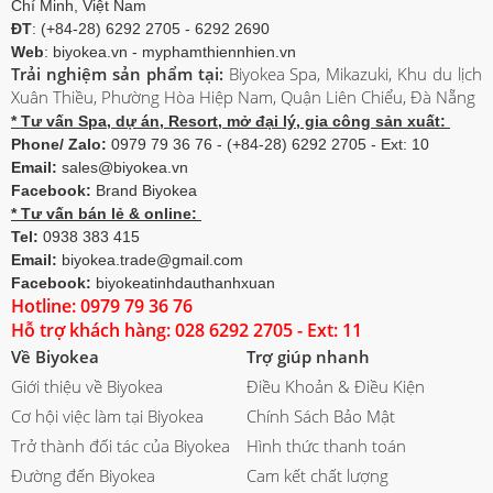
Chí Minh, Việt Nam
ĐT
: (+84-28) 6292 2705 - 6292 2690
Web
: biyokea.vn - myphamthiennhien.vn
Trải nghiệm sản phẩm tại:
Biyokea Spa, Mikazuki, Khu du lịch
Xuân Thiều, Phường Hòa Hiệp Nam, Quận Liên Chiểu, Đà Nẵng
* Tư vấn Spa, dự án, Resort, mở đại lý, gia công sản xuất:
Phone/ Zalo:
0979 79 36 76 - (+84-28) 6292 2705 - Ext: 10
Email:
sales@biyokea.vn
Facebook:
Brand Biyokea
* Tư vấn bán lẻ & online:
Tel:
0938 383 415
Email:
biyokea.trade@gmail.com
Facebook:
biyokeatinhdauthanhxuan
Hotline: 0979 79 36 76
Hỗ trợ khách hàng: 028 6292 2705 - Ext: 11
Về Biyokea
Trợ giúp nhanh
Giới thiệu về Biyokea
Điều Khoản & Điều Kiện
Cơ hội việc làm tại Biyokea
Chính Sách Bảo Mật
Trở thành đối tác của Biyokea
Hình thức thanh toán
Đường đến Biyokea
Cam kết chất lượng