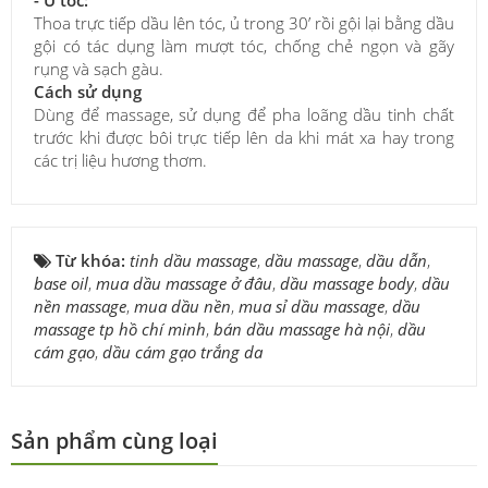
- Ủ tóc:
Thoa trực tiếp dầu lên tóc, ủ trong 30’ rồi gội lại bằng dầu
gội có tác dụng làm mượt tóc, chống chẻ ngọn và gãy
rụng và sạch gàu.
Cách sử dụng
Dùng để massage, sử dụng để pha loãng dầu tinh chất
trước khi được bôi trực tiếp lên da khi mát xa hay trong
các trị liệu hương thơm.
Từ khóa:
tinh dầu massage
,
dầu massage
,
dầu dẫn
,
base oil
,
mua dầu massage ở đâu
,
dầu massage body
,
dầu
nền massage
,
mua dầu nền
,
mua sỉ dầu massage
,
dầu
massage tp hồ chí minh
,
bán dầu massage hà nội
,
dầu
cám gạo
,
dầu cám gạo trắng da
Sản phẩm cùng loại