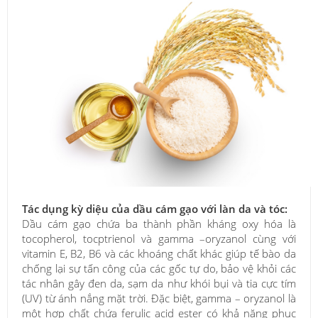
Tác dụng kỳ diệu của dầu cám gạo với làn da và tóc:
Dầu cám gạo chứa ba thành phần kháng oxy hóa là
tocopherol, tocptrienol và gamma –oryzanol cùng với
vitamin E, B2, B6 và các khoáng chất khác giúp tế bào da
chống lại sự tấn công của các gốc tự do, bảo vệ khỏi các
tác nhân gây đen da, sạm da như khói bụi và tia cực tím
(UV) từ ánh nắng mặt trời. Đặc biệt, gamma – oryzanol là
một hợp chất chứa ferulic acid ester có khả năng phục