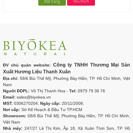
Đặt hàng
Yêu thích
Công ty TNHH Thương Mại Sản
ĐV chủ quản website:
Xuất Hương Liệu Thanh Xuân
Địa chỉ:
58/6 Bùi Thế Mỹ, Phường Bảy Hiền, TP. Hồ Chí Minh, Việt
Nam
Người ĐDPL:
Võ Thị Thanh Hoa -
Tel:
0979 79 36 76
Email:
sales@biyokea.vn
MST:
0306270204;
Ngày cấp:
20/11/2008;
Nơi cấp:
Sở Kế Hoạch & Đầu Tư TP.HCM
Showroom:
58/6 Bùi Thế Mỹ, Phường Bảy Hiền, TP. Hồ Chí Minh,
Việt Nam
Nhà máy:
247/27 Lê Thị Kim, Ấp 18, Xã Xuân Thới Sơn, TP. Hồ