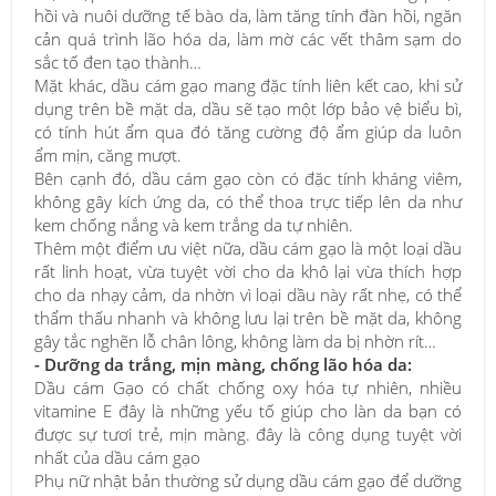
hồi và nuôi dưỡng tế bào da, làm tăng tính đàn hồi, ngăn
cản quá trình lão hóa da, làm mờ các vết thâm sạm do
sắc tố đen tạo thành…
Mặt khác, dầu cám gạo mang đặc tính liên kết cao, khi sử
dụng trên bề mặt da, dầu sẽ tạo một lớp bảo vệ biểu bì,
có tính hút ẩm qua đó tăng cường độ ẩm giúp da luôn
ẩm mịn, căng mượt.
Bên cạnh đó, dầu cám gạo còn có đặc tính kháng viêm,
không gây kích ứng da, có thể thoa trực tiếp lên da như
kem chống nắng và kem trắng da tự nhiên.
Thêm một điểm ưu việt nữa, dầu cám gạo là một loại dầu
rất linh hoạt, vừa tuyệt vời cho da khô lại vừa thích hợp
cho da nhạy cảm, da nhờn vì loại dầu này rất nhẹ, có thể
thẩm thấu nhanh và không lưu lại trên bề mặt da, không
gây tắc nghẽn lỗ chân lông, không làm da bị nhờn rít…
- Dưỡng da trắng, mịn màng, chống lão hóa da:
Dầu cám Gạo có chất chống oxy hóa tự nhiên, nhiều
vitamine E đây là những yếu tố giúp cho làn da bạn có
được sự tươi trẻ, mịn màng. đây là công dụng tuyệt vời
nhất của dầu cám gạo
Phụ nữ nhật bản thường sử dụng dầu cám gạo để dưỡng