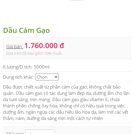
Dầu Cám Gạo
1.760.000 đ
Giá bán:
(Giá trên đã bao gồm 10% thuế)
K.lượng/D.tích:
5000ml
Dung tích khác:
Dầu được chiết xuất từ phần cám của gạo, không chất bảo
quản. Dầu cám gạo có tác dụng làm đẹp da, dưỡng ẩm cho làn
da tươi sáng, mịn màng. Dầu cám gạo giàu vitamin E, chứa
thành phần chống ôxy hóa, không chỉ có hiệu quả trong việc
dưỡng ẩm, ngăn ngừa các dấu hiệu lão hóa da, làm mờ các vết
thâm, nám, dưỡng da sáng mịn một cách tự nhiên