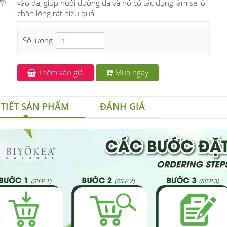
vào da, giúp nuôi dưỡng da và nó có tác dụng làm se lỗ
chân lông rất hiệu quả.
Số lượng
Thêm vào giỏ
Mua ngay
 TIẾT SẢN PHẨM
ĐÁNH GIÁ