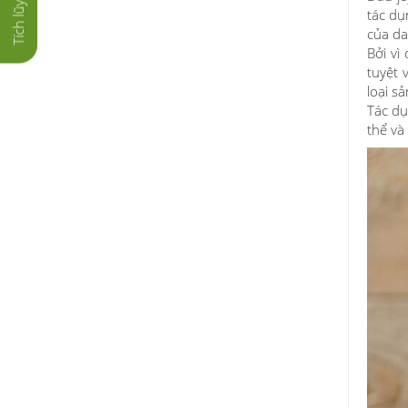
tác dụ
của da
Bởi vì
tuyệt 
loại s
Tác dụ
thể và