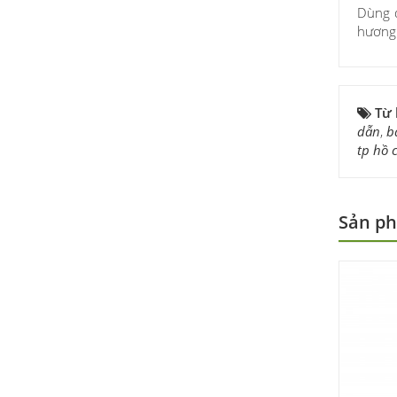
Dùng đ
hương
Từ
dẫn
,
b
tp hồ 
Sản ph