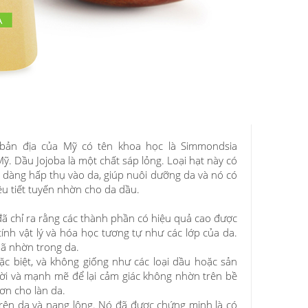
ụi bản địa của Mỹ có tên khoa học là Simmondsia
ỹ. Dầu Jojoba là một chất sáp lỏng. Loại hạt này có
dễ dàng hấp thụ vào da, giúp nuôi dưỡng da và nó có
ều tiết tuyến nhờn cho da dầu.
u đã chỉ ra rằng các thành phần có hiệu quả cao được
nh vật lý và hóa học tương tự như các lớp của da.
bã nhờn trong da.
c biệt, và không giống như các loại dầu hoặc sản
ời và mạnh mẽ để lại cảm giác không nhờn trên bề
ơn cho làn da.
rên da và nang lông. Nó đã được chứng minh là có