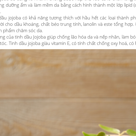
ng dưỡng ẩm và làm mềm da bằng cách hình thành một lớp lipid (c
.
 dầu jojoba có khả năng tương thích với hầu hết các loại thành
vời cho dầu khoáng, chất béo trung tính, lanolin và este tổng hợp
ản phẩm chăm sóc da.
ng của tinh dầu Jojoba giúp chống lão hóa da và nếp nhăn, làm bón
 tóc. Tinh dầu jojoba giàu vitamin E, có tính chất chống oxy hoá, c