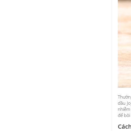
Thường
dầu Jo
nhiễm 
để bôi
Cách