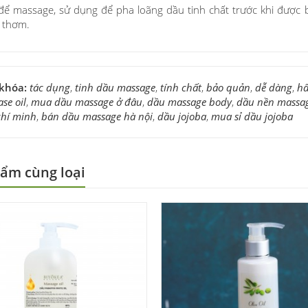
ể massage, sử dụng để pha loãng dầu tinh chất trước khi được bôi 
 thơm.
 khóa:
tác dụng
,
tinh dầu massage
,
tính chất
,
bảo quản
,
dễ dàng
,
hấ
ase oil
,
mua dầu massage ở đâu
,
dầu massage body
,
dầu nền massa
chí minh
,
bán dầu massage hà nội
,
dầu jojoba
,
mua sỉ dầu jojoba
ẩm cùng loại