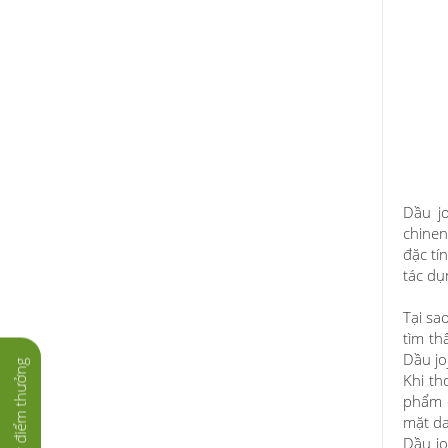
Dầu jo
chinen
đặc tí
tác dụ
Tại sa
tìm th
Dầu jo
Tích lũy điểm thưởng
Khi th
phẩm d
mặt da
Dầu jo