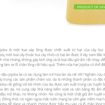
joba là một loại sáp lỏng được chiết xuất từ ​​hạt của cây b
sis
,
một loại cây (hoặc bụi cây nhỏ) có hạt ăn được ở tây nam Bắc M
nh nhẹ nhàng, không gây kích ứng và là loại dầu giữ ẩm rất nhạy, 
ng làm se lỗ chân lông rất hiệu quả. Thêm nữa hạt Jojoba có thể đi
o dầu jojoba lại có tác dụng làm trẻ hóa làn da rất tốt? Nghiên cứ
ấy trong các sản phẩm chăm sóc da là những thành phần có đặc tí
joba rất giống với bã nhờn của da, được sản xuất trong các tuyến 
oa lên da, nó cung cấp khả năng kiểm soát và cân bằng độ ẩm đặ
ầu mỏ khác, nó không nhờn. Nó cũng là một chất giữ ẩm tuyệt v
. Đồng thời, nó ngăn ngừa mất nước mang lại cảm giác mềm mại h
joba dễ dàng và nhanh chóng được hấp thụ vào cả lỗ chân lông t