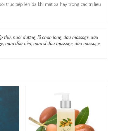
trực tiếp lên da khi mát xa hay trong các trị liệu
p thụ
,
nuôi dưỡng
,
lỗ chân lông
,
dầu massage
,
dầu
ge
,
mua dầu nền
,
mua sỉ dầu massage
,
dầu massage