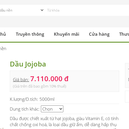
chủ
Truyền thông
Khuyến mãi
Cửa hàng
Thư
nền
Dầu Jojoba
7.110.000 đ
Giá bán:
(Giá trên đã bao gồm 10% thuế)
K.lượng/D.tích:
5000ml
Dung tích khác:
Dầu được chiết xuất từ hạt jojoba, giàu Vitamin E, có tính
chất chống oxi hoá, là loại dầu giữ ẩm, dễ dàng hấp thụ