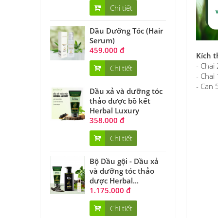
Chi tiết
Dầu Dưỡng Tóc (Hair
Serum)
459.000 đ
Kích 
- Chai
Chi tiết
- Cha
- Can
Dầu xả và dưỡng tóc
thảo dược bồ kết
Herbal Luxury
358.000 đ
Chi tiết
Bộ Dầu gội - Dầu xả
và dưỡng tóc thảo
dược Herbal...
1.175.000 đ
Chi tiết