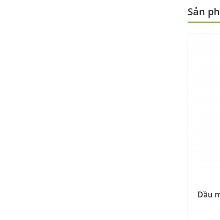
Sản ph
Dầu m