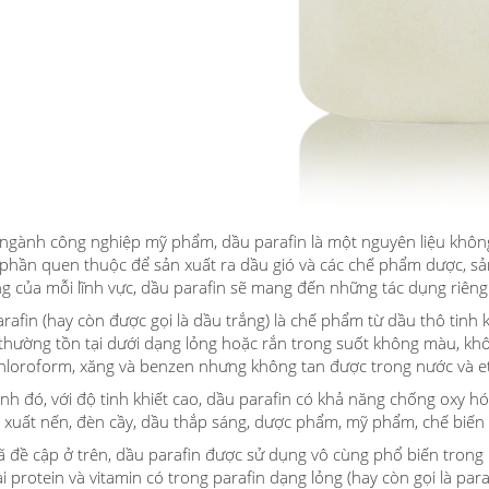
ngành công nghiệp mỹ phẩm, dầu parafin là một nguyên liệu không t
phần quen thuộc để sản xuất ra dầu gió và các chế phẩm dược, s
g của mỗi lĩnh vực, dầu parafin sẽ mang đến những tác dụng riêng 
rafin (hay còn được gọi là dầu trắng) là chế phẩm từ dầu thô tinh 
thường tồn tại dưới dạng lỏng hoặc rắn trong suốt không màu, khô
chloroform, xăng và benzen nhưng không tan được trong nước và e
nh đó, với độ tinh khiết cao, dầu parafin có khả năng chống oxy hó
 xuất nến, đèn cầy, dầu thắp sáng, dược phẩm, mỹ phẩm, chế biến
 đề cập ở trên, dầu parafin được sử dụng vô cùng phổ biến tron
ại protein và vitamin có trong parafin dạng lỏng (hay còn gọi là par