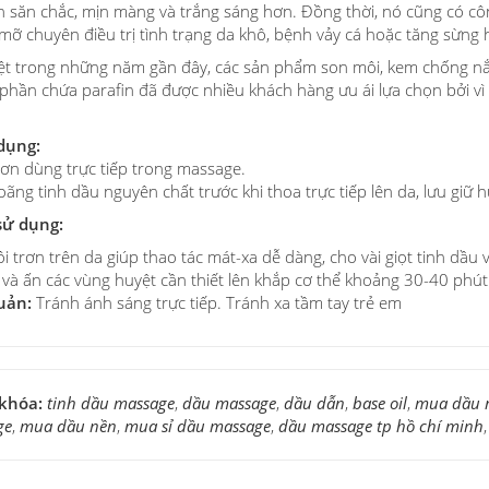
n săn chắc, mịn màng và trắng sáng hơn. Đồng thời, nó cũng có côn
mỡ chuyên điều trị tình trạng da khô, bệnh vảy cá hoặc tăng sừng 
ệt trong những năm gần đây, các sản phẩm son môi, kem chống nắ
phần chứa parafin đã được nhiều khách hàng ưu ái lựa chọn bởi vì
dụng:
trơn dùng trực tiếp trong massage.
loãng tinh dầu nguyên chất trước khi thoa trực tiếp lên da, lưu giữ
sử dụng:
i trơn trên da giúp thao tác mát-xa dễ dàng, cho vài giọt tinh dầu
và ấn các vùng huyệt cần thiết lên khắp cơ thể khoảng 30-40 phút
uản:
Tránh ánh sáng trực tiếp. Tránh xa tầm tay trẻ em
 khóa:
tinh dầu massage
,
dầu massage
,
dầu dẫn
,
base oil
,
mua dầu 
ge
,
mua dầu nền
,
mua sỉ dầu massage
,
dầu massage tp hồ chí minh