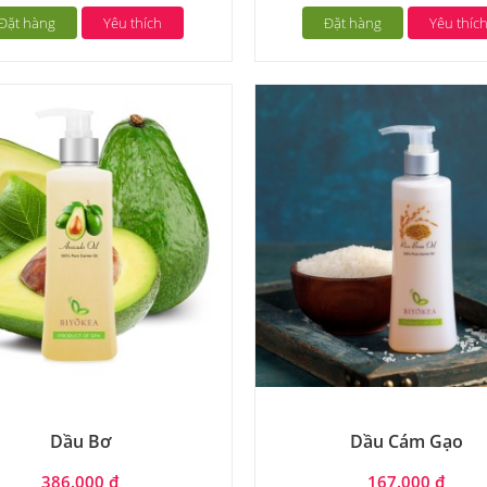
Đặt hàng
Yêu thích
Đặt hàng
Yêu thíc
Dầu Bơ
Dầu Cám Gạo
386.000 đ
167.000 đ