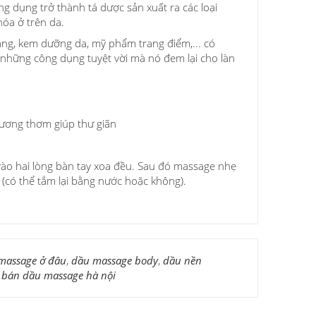
g dụng trở thành tá dược sản xuất ra các loại
hóa ở trên da.
ng, kem dưỡng da, mỹ phẩm trang điểm,... có
 những công dụng tuyệt vời mà nó đem lại cho làn
 hương thơm giúp thư giãn
 vào hai lòng bàn tay xoa đều. Sau đó massage nhẹ
 (có thể tắm lại bằng nước hoặc không).
massage ở đâu
,
dầu massage body
,
dầu nền
,
bán dầu massage hà nội