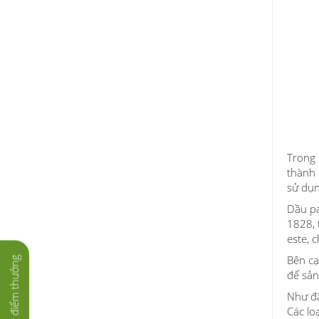
Trong 
thành 
sử dụn
Dầu pa
1828, 
este, 
Bên cạ
Tích lũy điểm thưởng
để sản
Như đã
Các lo