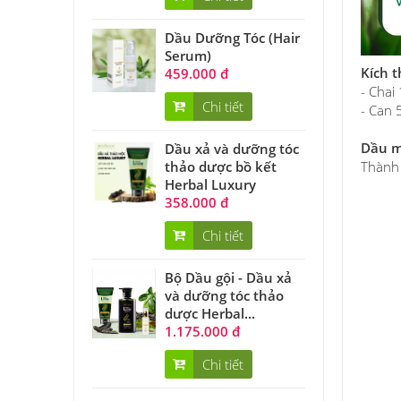
Dầu Dưỡng Tóc (Hair
Serum)
Kích 
459.000 đ
- Cha
Chi tiết
- Can
Dầu m
Dầu xả và dưỡng tóc
thảo dược bồ kết
Thành 
Herbal Luxury
358.000 đ
Chi tiết
Bộ Dầu gội - Dầu xả
và dưỡng tóc thảo
dược Herbal...
1.175.000 đ
Chi tiết