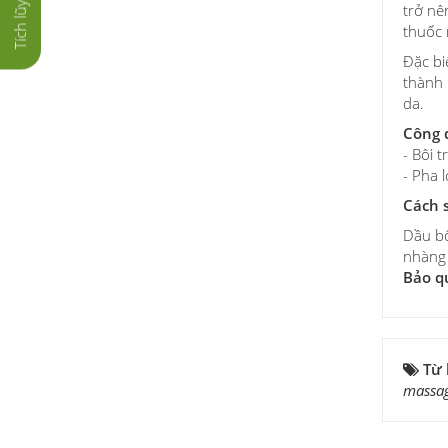
trở nê
thuốc 
Đặc bi
thành 
da.
Công 
- Bôi 
- Pha 
Cách 
Dầu bô
nhàng 
Bảo q
Từ
massa