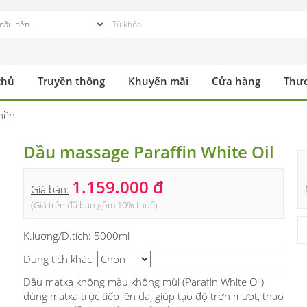
chủ
Truyền thông
Khuyến mãi
Cửa hàng
Thư
nền
Dầu massage Paraffin White Oil
1.159.000 đ
Giá bán:
(Giá trên đã bao gồm 10% thuế)
K.lượng/D.tích:
5000ml
Dung tích khác:
Dầu matxa không màu không mùi (Parafin White Oil)
dùng matxa trực tiếp lên da, giúp tạo độ trơn mượt, thao