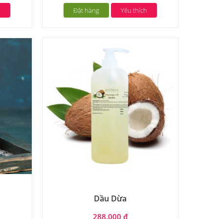
h
Đặt hàng
Yêu thích
Dầu Dừa
288.000 đ