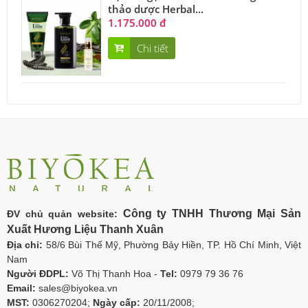
thảo dược Herbal...
1.175.000 đ
Chi tiết
Công ty TNHH Thương Mại Sản
ĐV chủ quản website:
Xuất Hương Liệu Thanh Xuân
Địa chỉ:
58/6 Bùi Thế Mỹ, Phường Bảy Hiền, TP. Hồ Chí Minh, Việt
Nam
Người ĐDPL:
Võ Thị Thanh Hoa -
Tel:
0979 79 36 76
Email:
sales@biyokea.vn
MST:
0306270204;
Ngày cấp:
20/11/2008;