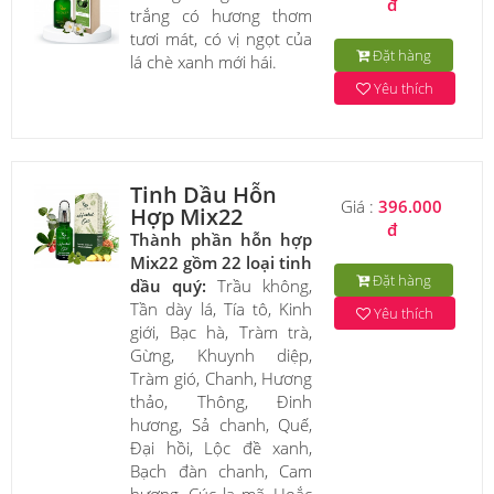
đ
trắng có hương thơm
tươi mát, có vị ngọt của
Đặt hàng
lá chè xanh mới hái.
Yêu thích
Tinh Dầu Hỗn
Giá :
396.000
Hợp Mix22
đ
Thành phần hỗn hợp
Mix22 gồm 22 loại tinh
Đặt hàng
dầu quý:
Trầu không,
Tần dày lá, Tía tô, Kinh
Yêu thích
giới, Bạc hà, Tràm trà,
Gừng, Khuynh diệp,
Tràm gió, Chanh, Hương
thảo, Thông, Đinh
hương, Sả chanh, Quế,
Đại hồi, Lộc đề xanh,
Bạch đàn chanh, Cam
hương, Cúc la mã, Hoắc