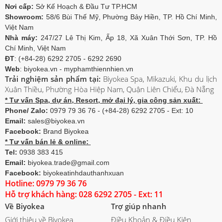
Nơi cấp:
Sở Kế Hoạch & Đầu Tư TP.HCM
Showroom:
58/6 Bùi Thế Mỹ, Phường Bảy Hiền, TP. Hồ Chí Minh,
Việt Nam
Nhà máy:
247/27 Lê Thị Kim, Ấp 18, Xã Xuân Thới Sơn, TP. Hồ
Chí Minh, Việt Nam
ĐT
: (+84-28) 6292 2705 - 6292 2690
Web
: biyokea.vn - myphamthiennhien.vn
Trải nghiệm sản phẩm tại:
Biyokea Spa, Mikazuki, Khu du lịch
Xuân Thiều, Phường Hòa Hiệp Nam, Quận Liên Chiểu, Đà Nẵng
* Tư vấn Spa, dự án, Resort, mở đại lý, gia công sản xuất:
Phone/ Zalo:
0979 79 36 76 - (+84-28) 6292 2705 - Ext: 10
Email:
sales@biyokea.vn
Facebook:
Brand Biyokea
* Tư vấn bán lẻ & online:
Tel:
0938 383 415
Email:
biyokea.trade@gmail.com
Facebook:
biyokeatinhdauthanhxuan
Hotline: 0979 79 36 76
Hỗ trợ khách hàng: 028 6292 2705 - Ext: 11
Về Biyokea
Trợ giúp nhanh
Giới thiệu về Biyokea
Điều Khoản & Điều Kiện