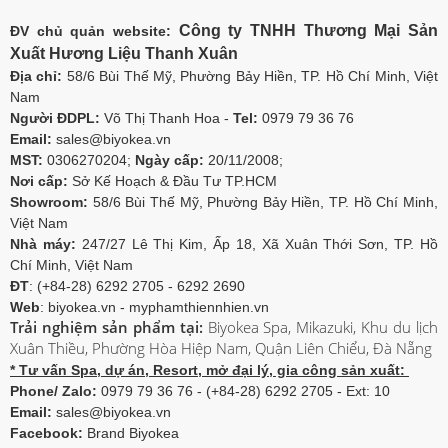
Công ty TNHH Thương Mại Sản
ĐV chủ quản website:
Xuất Hương Liệu Thanh Xuân
Địa chỉ:
58/6 Bùi Thế Mỹ, Phường Bảy Hiền, TP. Hồ Chí Minh, Việt
Nam
Người ĐDPL:
Võ Thị Thanh Hoa -
Tel:
0979 79 36 76
Email:
sales@biyokea.vn
MST:
0306270204;
Ngày cấp:
20/11/2008;
Nơi cấp:
Sở Kế Hoạch & Đầu Tư TP.HCM
Showroom:
58/6 Bùi Thế Mỹ, Phường Bảy Hiền, TP. Hồ Chí Minh,
Việt Nam
Nhà máy:
247/27 Lê Thị Kim, Ấp 18, Xã Xuân Thới Sơn, TP. Hồ
Chí Minh, Việt Nam
ĐT
: (+84-28) 6292 2705 - 6292 2690
Web
: biyokea.vn - myphamthiennhien.vn
Trải nghiệm sản phẩm tại:
Biyokea Spa, Mikazuki, Khu du lịch
Xuân Thiều, Phường Hòa Hiệp Nam, Quận Liên Chiểu, Đà Nẵng
* Tư vấn Spa, dự án, Resort, mở đại lý, gia công sản xuất:
Phone/ Zalo:
0979 79 36 76 - (+84-28) 6292 2705 - Ext: 10
Email:
sales@biyokea.vn
Facebook:
Brand Biyokea