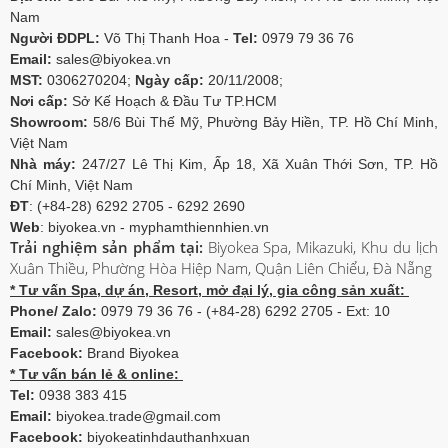
Nam
Người ĐDPL:
Võ Thị Thanh Hoa -
Tel:
0979 79 36 76
Email:
sales@biyokea.vn
MST:
0306270204;
Ngày cấp:
20/11/2008;
Nơi cấp:
Sở Kế Hoạch & Đầu Tư TP.HCM
Showroom:
58/6 Bùi Thế Mỹ, Phường Bảy Hiền, TP. Hồ Chí Minh,
Việt Nam
Nhà máy:
247/27 Lê Thị Kim, Ấp 18, Xã Xuân Thới Sơn, TP. Hồ
Chí Minh, Việt Nam
ĐT
: (+84-28) 6292 2705 - 6292 2690
Web
: biyokea.vn - myphamthiennhien.vn
Trải nghiệm sản phẩm tại:
Biyokea Spa, Mikazuki, Khu du lịch
Xuân Thiều, Phường Hòa Hiệp Nam, Quận Liên Chiểu, Đà Nẵng
* Tư vấn Spa, dự án, Resort, mở đại lý, gia công sản xuất:
Phone/ Zalo:
0979 79 36 76 - (+84-28) 6292 2705 - Ext: 10
Email:
sales@biyokea.vn
Facebook:
Brand Biyokea
* Tư vấn bán lẻ & online:
Tel:
0938 383 415
Email:
biyokea.trade@gmail.com
Facebook:
biyokeatinhdauthanhxuan