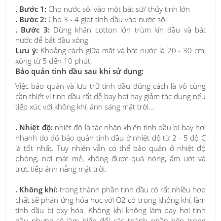
. Bước 1:
Cho nước sôi vào một bát sứ/ thủy tinh lớn
. Bước 2:
Cho 3 - 4 giọt tinh dầu vào nước sôi
. Bước 3:
Dùng khăn cotton lớn trùm kín đầu và bát
nước để bắt đầu xông
Lưu ý:
Khoảng cách giữa mặt và bát nước là 20 - 30 cm,
xông từ 5 đến 10 phút.
Bảo quản tinh dầu sau khi sử dụng:
Việc bảo quản và lưu trữ tinh dầu đúng cách là vô cùng
cần thiết vì tinh dầu rất dễ bay hơi hay giảm tác dụng nếu
tiếp xúc với không khí, ánh sáng mặt trời…
. Nhiệt độ:
nhiệt độ là tác nhân khiến tinh dầu bị bay hơi
nhanh do đó bảo quản tinh dầu ở nhiệt độ từ 2 - 5 độ C
là tốt nhất. Tuy nhiên vẫn có thể bảo quản ở nhiệt độ
phòng, nơi mát mẻ, không được quá nóng, ẩm ướt và
trực tiếp ánh nắng mặt trời.
. Không khí:
trong thành phần tinh dầu có rất nhiều hợp
chất sẽ phản ứng hóa học với O2 có trong không khí, làm
tinh dầu bị oxy hóa. Không khí không làm bay hơi tinh
dầu nhưng sẽ làm biến đổi các thành phần bên trong