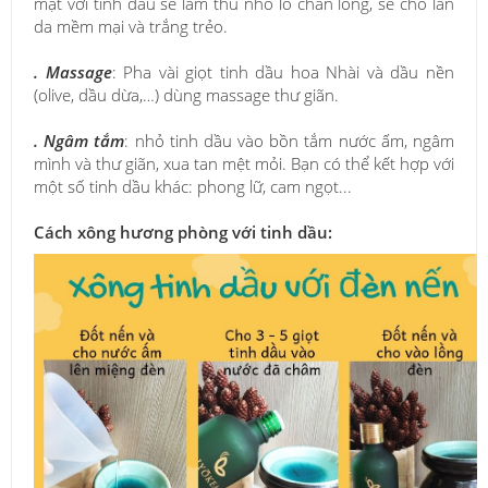
mặt với tinh dầu sẽ làm thu nhỏ lỗ chân lông, sẽ cho làn
da mềm mại và trắng trẻo.
. Massage
: Pha vài giọt tinh dầu hoa Nhài và dầu nền
(olive, dầu dừa,…) dùng massage thư giãn.
. Ngâm tắm
: nhỏ tinh dầu vào bồn tắm nước ấm, ngâm
mình và thư giãn, xua tan mệt mỏi. Bạn có thể kết hợp với
một số tinh dầu khác: phong lữ, cam ngọt...
Cách xông hương phòng với tinh dầu: