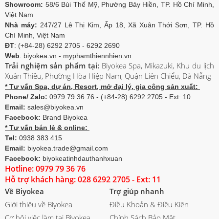
Showroom:
58/6 Bùi Thế Mỹ, Phường Bảy Hiền, TP. Hồ Chí Minh,
Việt Nam
Nhà máy:
247/27 Lê Thị Kim, Ấp 18, Xã Xuân Thới Sơn, TP. Hồ
Chí Minh, Việt Nam
ĐT
: (+84-28) 6292 2705 - 6292 2690
Web
: biyokea.vn - myphamthiennhien.vn
Trải nghiệm sản phẩm tại:
Biyokea Spa, Mikazuki, Khu du lịch
Xuân Thiều, Phường Hòa Hiệp Nam, Quận Liên Chiểu, Đà Nẵng
* Tư vấn Spa, dự án, Resort, mở đại lý, gia công sản xuất:
Phone/ Zalo:
0979 79 36 76 - (+84-28) 6292 2705 - Ext: 10
Email:
sales@biyokea.vn
Facebook:
Brand Biyokea
* Tư vấn bán lẻ & online:
Tel:
0938 383 415
Email:
biyokea.trade@gmail.com
Facebook:
biyokeatinhdauthanhxuan
Hotline: 0979 79 36 76
Hỗ trợ khách hàng: 028 6292 2705 - Ext: 11
Về Biyokea
Trợ giúp nhanh
Giới thiệu về Biyokea
Điều Khoản & Điều Kiện
Cơ hội việc làm tại Biyokea
Chính Sách Bảo Mật