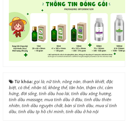
Từ khóa:
gọi là
,
nữ tính
,
nồng nàn
,
thanh khiết
,
đặc
biệt
,
có thể
,
nhân tố
,
không thể
,
tân hôn
,
thậm chí
,
cảm
hứng
,
đời sống
,
tinh dầu hoa lài
,
tinh dầu xông hương
,
tinh dầu massage
,
mua tinh dầu ở đâu
,
tinh dầu thiên
nhiên
,
tinh dầu nguyên chất
,
bán sỉ tinh dầu
,
mua sỉ tinh
dầu
,
tinh dầu tp hồ chí minh
,
tinh dầu ở hà nội