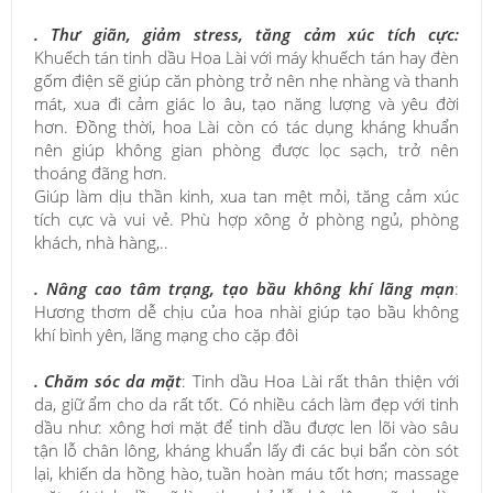
. Thư giãn, giảm stress, tăng cảm xúc tích cực:
Khuếch tán tinh dầu Hoa Lài với máy khuếch tán hay đèn
gốm điện sẽ giúp căn phòng trở nên nhẹ nhàng và thanh
mát, xua đi cảm giác lo âu, tạo năng lượng và yêu đời
hơn. Đồng thời, hoa Lài còn có tác dụng kháng khuẩn
nên giúp không gian phòng được lọc sạch, trở nên
thoáng đãng hơn.
Giúp làm dịu thần kinh, xua tan mệt mỏi, tăng cảm xúc
tích cực và vui vẻ. Phù hợp xông ở phòng ngủ, phòng
khách, nhà hàng,..
. Nâng cao tâm trạng, tạo bầu không khí lãng mạn
:
Hương thơm dễ chịu của hoa nhài giúp tạo bầu không
khí bình yên, lãng mạng cho cặp đôi
. Chăm sóc da mặt
: Tinh dầu Hoa Lài rất thân thiện với
da, giữ ẩm cho da rất tốt. Có nhiều cách làm đẹp với tinh
dầu như: xông hơi mặt để tinh dầu được len lõi vào sâu
tận lỗ chân lông, kháng khuẩn lấy đi các bụi bẩn còn sót
lại, khiến da hồng hào, tuần hoàn máu tốt hơn; massage