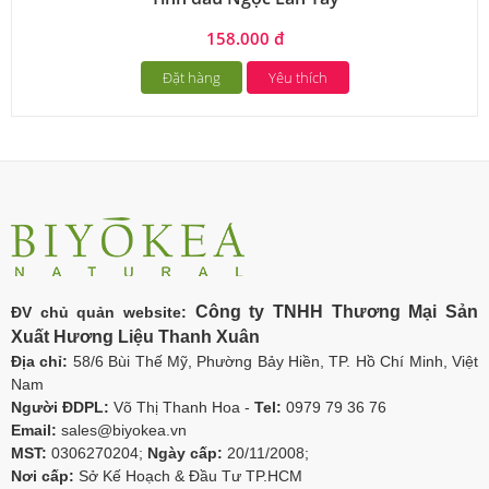
158.000 đ
Đặt hàng
Yêu thích
Công ty TNHH Thương Mại Sản
ĐV chủ quản website:
Xuất Hương Liệu Thanh Xuân
Địa chỉ:
58/6 Bùi Thế Mỹ, Phường Bảy Hiền, TP. Hồ Chí Minh, Việt
Nam
Người ĐDPL:
Võ Thị Thanh Hoa -
Tel:
0979 79 36 76
Email:
sales@biyokea.vn
MST:
0306270204;
Ngày cấp:
20/11/2008;
Nơi cấp:
Sở Kế Hoạch & Đầu Tư TP.HCM