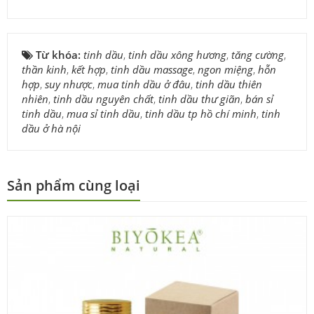
Từ khóa:
tinh dầu
,
tinh dầu xông hương
,
tăng cường
,
thần kinh
,
kết hợp
,
tinh dầu massage
,
ngon miệng
,
hỗn
hợp
,
suy nhược
,
mua tinh dầu ở đâu
,
tinh dầu thiên
nhiên
,
tinh dầu nguyên chất
,
tinh dầu thư giãn
,
bán sỉ
tinh dầu
,
mua sỉ tinh dầu
,
tinh dầu tp hồ chí minh
,
tinh
dầu ở hà nội
Sản phẩm cùng loại