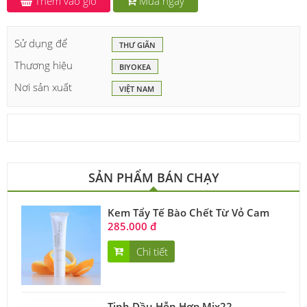
Thêm vào giỏ
Mua ngay
Sử dụng để
THƯ GIÃN
Thương hiệu
BIYOKEA
Nơi sản xuất
VIỆT NAM
SẢN PHẨM BÁN CHẠY
Kem Tẩy Tế Bào Chết Từ Vỏ Cam
285.000 đ
Chi tiết
Tinh Dầu Hỗn Hợp Mix22