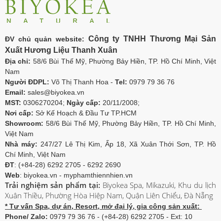
Công ty TNHH Thương Mại Sản
ĐV chủ quản website:
Xuất Hương Liệu Thanh Xuân
Địa chỉ:
58/6 Bùi Thế Mỹ, Phường Bảy Hiền, TP. Hồ Chí Minh, Việt
Nam
Người ĐDPL:
Võ Thị Thanh Hoa -
Tel:
0979 79 36 76
Email:
sales@biyokea.vn
MST:
0306270204;
Ngày cấp:
20/11/2008;
Nơi cấp:
Sở Kế Hoạch & Đầu Tư TP.HCM
Showroom:
58/6 Bùi Thế Mỹ, Phường Bảy Hiền, TP. Hồ Chí Minh,
Việt Nam
Nhà máy:
247/27 Lê Thị Kim, Ấp 18, Xã Xuân Thới Sơn, TP. Hồ
Chí Minh, Việt Nam
ĐT
: (+84-28) 6292 2705 - 6292 2690
Web
: biyokea.vn - myphamthiennhien.vn
Trải nghiệm sản phẩm tại:
Biyokea Spa, Mikazuki, Khu du lịch
Xuân Thiều, Phường Hòa Hiệp Nam, Quận Liên Chiểu, Đà Nẵng
* Tư vấn Spa, dự án, Resort, mở đại lý, gia công sản xuất:
Phone/ Zalo:
0979 79 36 76 - (+84-28) 6292 2705 - Ext: 10