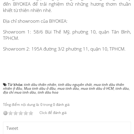
đến BIYOKEA để trải nghiệm thử những hương thơm thuần
khiết từ thiên nhiên nhé.
Địa chỉ showroom của BIYOKEA:
Showroom 1: 58/6 Bùi Thế Mỹ, phường 10, quận Tân Bình,
TPHCM.
Showroom 2: 195A đường 3/2 phường 11, quận 10, TPHCM.
Từ khóa:
tinh dầu thiên nhiên
,
tinh dầu nguyên chất
,
mua tinh dầu thiên
nhiên ở đâu
,
Mua tinh dầu ở đâu
,
mua tinh dầu
,
mua tinh dầu ở HCM
,
tinh dầu
,
địa chỉ mua tinh dầu
,
tinh dầu hoa
Tổng điểm nội dung là: 0 trong 0 đánh giá
Click để đánh giá
Tweet