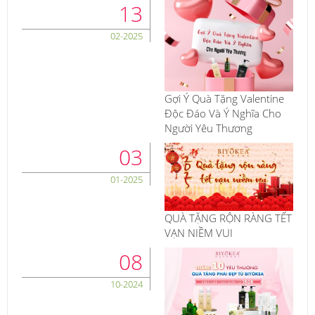
13
02-2025
Gợi Ý Quà Tặng Valentine
Độc Đáo Và Ý Nghĩa Cho
Người Yêu Thương
03
01-2025
QUÀ TẶNG RỘN RÀNG TẾT
VẠN NIỀM VUI
08
10-2024