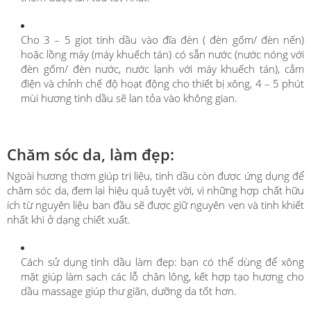
Cho 3 – 5 giọt tinh dầu vào đĩa đèn ( đèn gốm/ đèn nến)
hoặc lồng máy (máy khuếch tán) có sẵn nước (nước nóng với
đèn gốm/ đèn nước, nước lạnh với máy khuếch tán), cắm
điện và chỉnh chế độ hoạt động cho thiết bị xông, 4 – 5 phút
mùi hương tinh dầu sẽ lan tỏa vào không gian.
Chăm sóc da, làm đẹp:
Ngoài hương thơm giúp trị liệu, tinh dầu còn được ứng dụng để
chăm sóc da, đem lại hiệu quả tuyệt vời, vì những hợp chất hữu
ích từ nguyên liệu ban đầu sẽ được giữ nguyên vẹn và tinh khiết
nhất khi ở dạng chiết xuất.
Cách sử dụng tinh dầu làm đẹp: bạn có thể dùng để xông
mặt giúp làm sạch các lỗ chân lông, kết hợp tạo hương cho
dầu massage giúp thư giãn, dưỡng da tốt hơn.