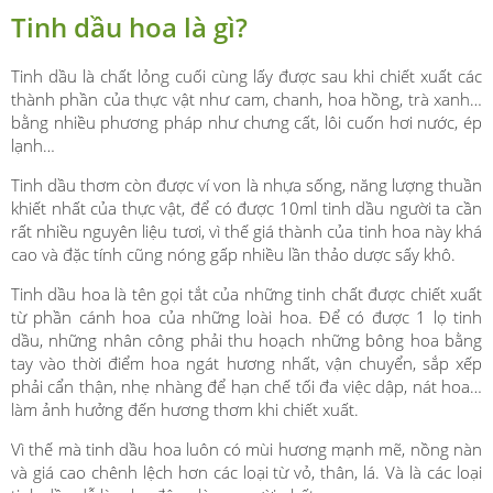
Tinh dầu hoa là gì?
Tinh dầu là chất lỏng cuối cùng lấy được sau khi chiết xuất các
thành phần của thực vật như cam, chanh, hoa hồng, trà xanh…
bằng nhiều phương pháp như chưng cất, lôi cuốn hơi nước, ép
lạnh…
Tinh dầu thơm còn được ví von là nhựa sống, năng lượng thuần
khiết nhất của thực vật, để có được 10ml tinh dầu người ta cần
rất nhiều nguyên liệu tươi, vì thế giá thành của tinh hoa này khá
cao và đặc tính cũng nóng gấp nhiều lần thảo dược sấy khô.
Tinh dầu hoa là tên gọi tắt của những tinh chất được chiết xuất
từ phần cánh hoa của những loài hoa. Để có được 1 lọ tinh
dầu, những nhân công phải thu hoạch những bông hoa bằng
tay vào thời điểm hoa ngát hương nhất, vận chuyển, sắp xếp
phải cẩn thận, nhẹ nhàng để hạn chế tối đa việc dập, nát hoa…
làm ảnh hưởng đến hương thơm khi chiết xuất.
Vì thế mà tinh dầu hoa luôn có mùi hương mạnh mẽ, nồng nàn
và giá cao chênh lệch hơn các loại từ vỏ, thân, lá. Và là các loại