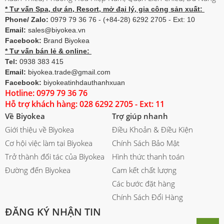
* Tư vấn Spa, dự án, Resort, mở đại lý, gia công sản xuất:
Phone/ Zalo:
0979 79 36 76 - (+84-28) 6292 2705 - Ext: 10
Email:
sales@biyokea.vn
Facebook:
Brand Biyokea
* Tư vấn bán lẻ & online:
Tel:
0938 383 415
Email:
biyokea.trade@gmail.com
Facebook:
biyokeatinhdauthanhxuan
Hotline: 0979 79 36 76
Hỗ trợ khách hàng: 028 6292 2705 - Ext: 11
Về Biyokea
Trợ giúp nhanh
Giới thiệu về Biyokea
Điều Khoản & Điều Kiện
Cơ hội việc làm tại Biyokea
Chính Sách Bảo Mật
Trở thành đối tác của Biyokea
Hình thức thanh toán
Đường đến Biyokea
Cam kết chất lượng
Các bước đặt hàng
Chính Sách Đổi Hàng
ĐĂNG KÝ NHẬN TIN