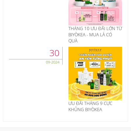
THÁNG 10 ƯU ĐÃI LỚN TỪ
BIYÒKEA - MUA LÀ CÓ
QUÀ
30
09-2024
ƯU ĐÃI THÁNG 9 CỰC
KHỦNG BIYÒKEA