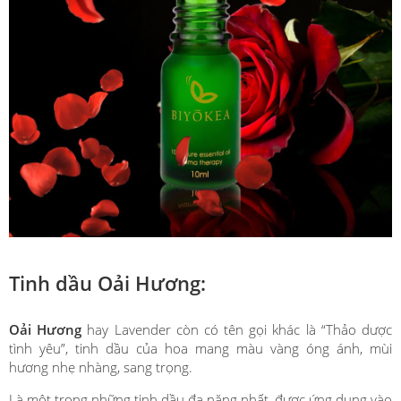
Tinh dầu Oải Hương:
Oải Hương
hay Lavender còn có tên gọi khác là “Thảo dược
tình yêu”, tinh dầu của hoa mang màu vàng óng ánh, mùi
hương nhẹ nhàng, sang trọng.
Là một trong những tinh dầu đa năng nhất, được ứng dụng vào