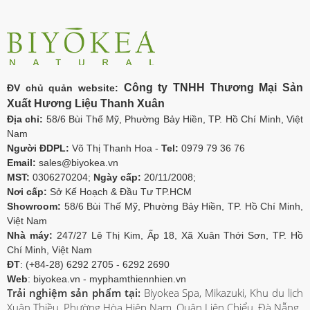
Công ty TNHH Thương Mại Sản
ĐV chủ quản website:
Xuất Hương Liệu Thanh Xuân
Địa chỉ:
58/6 Bùi Thế Mỹ, Phường Bảy Hiền, TP. Hồ Chí Minh, Việt
Nam
Người ĐDPL:
Võ Thị Thanh Hoa -
Tel:
0979 79 36 76
Email:
sales@biyokea.vn
MST:
0306270204;
Ngày cấp:
20/11/2008;
Nơi cấp:
Sở Kế Hoạch & Đầu Tư TP.HCM
Showroom:
58/6 Bùi Thế Mỹ, Phường Bảy Hiền, TP. Hồ Chí Minh,
Việt Nam
Nhà máy:
247/27 Lê Thị Kim, Ấp 18, Xã Xuân Thới Sơn, TP. Hồ
Chí Minh, Việt Nam
ĐT
: (+84-28) 6292 2705 - 6292 2690
Web
: biyokea.vn - myphamthiennhien.vn
Trải nghiệm sản phẩm tại:
Biyokea Spa, Mikazuki, Khu du lịch
Xuân Thiều, Phường Hòa Hiệp Nam, Quận Liên Chiểu, Đà Nẵng