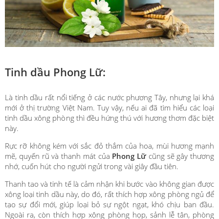
Tinh dầu Phong Lữ:
Là tinh dầu rất nổi tiếng ở các nước phương Tây, nhưng lại khá
mới ở thị trường Việt Nam. Tuy vậy, nếu ai đã tìm hiểu các loại
tinh dầu xông phòng thì đều hứng thú với hương thơm đặc biệt
này.
Rực rỡ không kém với sắc đỏ thắm của hoa, mùi hương mạnh
mẽ, quyến rũ và thanh mát của
Phong Lữ
cũng sẽ gây thương
nhớ, cuốn hút cho người ngửi trong vài giây đầu tiên.
Thanh tao và tinh tế là cảm nhận khi bước vào không gian được
xông loại tinh dầu này, do đó, rất thích hợp xông phòng ngủ để
tạo sự đổi mới, giúp loại bỏ sự ngột ngạt, khó chịu ban đầu.
Ngoài ra, còn thích hợp xông phòng họp, sảnh lễ tân, phòng