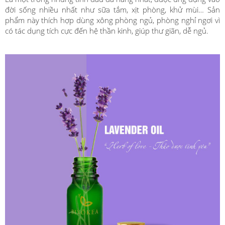
đời sống nhiều nhất như sữa tắm, xịt phòng, khử mùi… Sản
phẩm này thích hợp dùng xông phòng ngủ, phòng nghỉ ngơi vì
có tác dụng tích cực đến hệ thần kinh, giúp thư giãn, dễ ngủ.