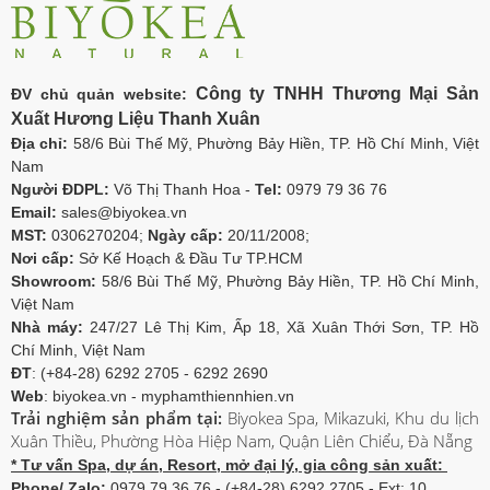
Công ty TNHH Thương Mại Sản
ĐV chủ quản website:
Xuất Hương Liệu Thanh Xuân
Địa chỉ:
58/6 Bùi Thế Mỹ, Phường Bảy Hiền, TP. Hồ Chí Minh, Việt
Nam
Người ĐDPL:
Võ Thị Thanh Hoa -
Tel:
0979 79 36 76
Email:
sales@biyokea.vn
MST:
0306270204;
Ngày cấp:
20/11/2008;
Nơi cấp:
Sở Kế Hoạch & Đầu Tư TP.HCM
Showroom:
58/6 Bùi Thế Mỹ, Phường Bảy Hiền, TP. Hồ Chí Minh,
Việt Nam
Nhà máy:
247/27 Lê Thị Kim, Ấp 18, Xã Xuân Thới Sơn, TP. Hồ
Chí Minh, Việt Nam
ĐT
: (+84-28) 6292 2705 - 6292 2690
Web
: biyokea.vn - myphamthiennhien.vn
Trải nghiệm sản phẩm tại:
Biyokea Spa, Mikazuki, Khu du lịch
Xuân Thiều, Phường Hòa Hiệp Nam, Quận Liên Chiểu, Đà Nẵng
* Tư vấn Spa, dự án, Resort, mở đại lý, gia công sản xuất:
Phone/ Zalo:
0979 79 36 76 - (+84-28) 6292 2705 - Ext: 10