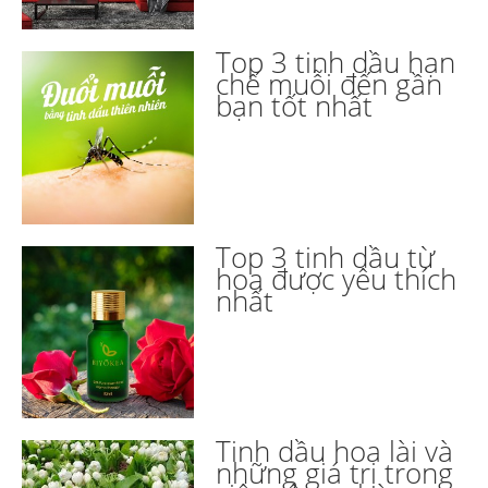
Top 3 tinh dầu hạn
chế muỗi đến gần
bạn tốt nhất
Top 3 tinh dầu từ
hoa được yêu thích
nhất
Tinh dầu hoa lài và
những giá trị trong