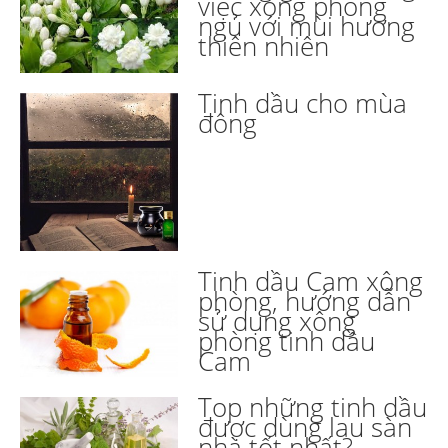
việc xông phòng
ngủ với mùi hương
thiên nhiên
Tinh dầu cho mùa
đông
Tinh dầu Cam xông
phòng, hướng dẫn
sử dụng xông
phòng tinh dầu
Cam
Top những tinh dầu
được dùng lau sàn
nhà tốt nhất?