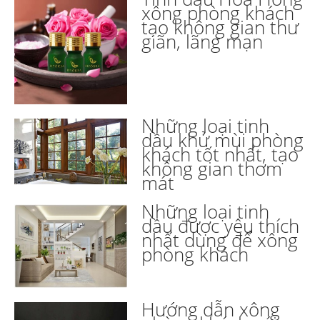
xông phòng khách
tạo không gian thư
giãn, lãng mạn
Những loại tinh
dầu khử mùi phòng
khách tốt nhất, tạo
không gian thơm
mát
Những loại tinh
dầu được yêu thích
nhất dùng để xông
phòng khách
Hướng dẫn xông