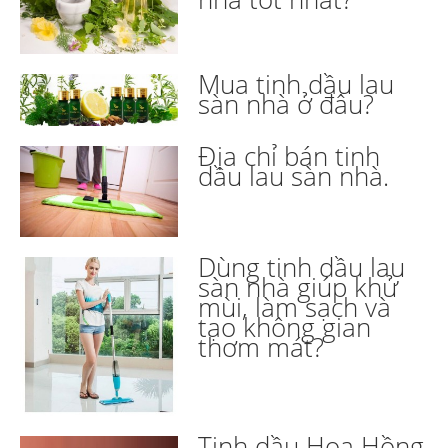
Mua tinh dầu lau
sàn nhà ở đâu?
Địa chỉ bán tinh
dầu lau sàn nhà.
Dùng tinh dầu lau
sàn nhà giúp khử
mùi, làm sạch và
tạo không gian
thơm mát?
Tinh dầu Hoa Hồng