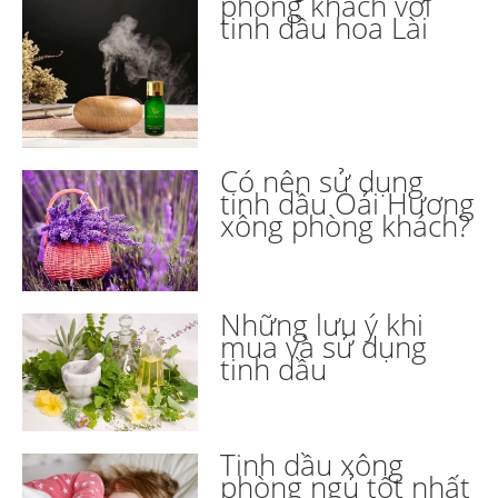
phòng khách với
tinh dầu hoa Lài
Có nên sử dụng
tinh dầu Oải Hương
xông phòng khách?
Những lưu ý khi
mua và sử dụng
tinh dầu
Tinh dầu xông
phòng ngủ tốt nhất