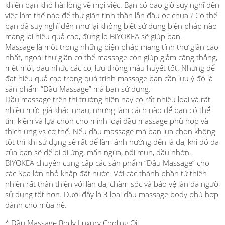
khiến bạn khó hài lòng về mọi việc. Bạn có bao giờ suy nghĩ đến
việc làm thế nào để thư giãn tinh thần lẫn đầu óc chưa ? Có thể
bạn đã suy nghĩ đến như lại không biết sử dụng biện pháp nào
mang lại hiệu quả cao, đừng lo BIYOKEA sẽ giúp bạn.
Massage là một trong những biện pháp mang tính thư giãn cao
nhất, ngoài thư giãn cơ thể massage còn giúp giảm căng thẳng,
mệt mỏi, đau nhức các cơ, lưu thông máu huyết tốt. Nhưng để
đạt hiệu quả cao trong quá trình massage bạn cần lưu ý đó là
sản phẩm “Dầu Massage” mà bạn sử dụng.
Dầu massage trên thị trường hiện nay có rất nhiều loại và rất
nhiều mức giá khác nhau, nhưng làm cách nào để bạn có thể
tìm kiếm và lựa chọn cho mình loại dầu massage phù hợp và
thích ứng vs cơ thể. Nếu dầu massage mà bạn lựa chọn không
tốt thì khi sử dụng sẽ rất dể làm ảnh hưởng đến là da, khi đó da
của bạn sẽ dể bị dị ứng, mẩn ngứa, nổi mụn, dầu nhờn..
BIYOKEA chuyên cung cấp các sản phẩm “Dầu Massage” cho
các Spa lớn nhỏ khắp đất nước. Với các thành phần từ thiên
nhiên rất thân thiện với làn da, chăm sóc và bảo vệ làn da người
sử dụng tốt hơn. Dưới đây là 3 loại dầu massage body phù hợp
dành cho mùa hè.
* Dầu Massage Body Luxury Cooling Oil.