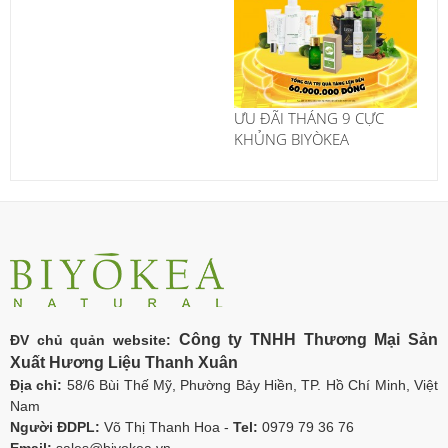
ƯU ĐÃI THÁNG 9 CỰC
KHỦNG BIYÒKEA
Công ty TNHH Thương Mại Sản
ĐV chủ quản website:
Xuất Hương Liệu Thanh Xuân
Địa chỉ:
58/6 Bùi Thế Mỹ, Phường Bảy Hiền, TP. Hồ Chí Minh, Việt
Nam
Người ĐDPL:
Võ Thị Thanh Hoa -
Tel:
0979 79 36 76
Email:
sales@biyokea.vn