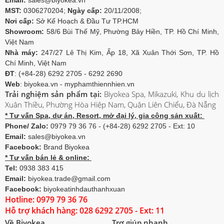
MST:
0306270204;
Ngày cấp:
20/11/2008;
Nơi cấp:
Sở Kế Hoạch & Đầu Tư TP.HCM
Showroom:
58/6 Bùi Thế Mỹ, Phường Bảy Hiền, TP. Hồ Chí Minh,
Việt Nam
Nhà máy:
247/27 Lê Thị Kim, Ấp 18, Xã Xuân Thới Sơn, TP. Hồ
Chí Minh, Việt Nam
ĐT
: (+84-28) 6292 2705 - 6292 2690
Web
: biyokea.vn - myphamthiennhien.vn
Trải nghiệm sản phẩm tại:
Biyokea Spa, Mikazuki, Khu du lịch
Xuân Thiều, Phường Hòa Hiệp Nam, Quận Liên Chiểu, Đà Nẵng
* Tư vấn Spa, dự án, Resort, mở đại lý, gia công sản xuất:
Phone/ Zalo:
0979 79 36 76 - (+84-28) 6292 2705 - Ext: 10
Email:
sales@biyokea.vn
Facebook:
Brand Biyokea
* Tư vấn bán lẻ & online:
Tel:
0938 383 415
Email:
biyokea.trade@gmail.com
Facebook:
biyokeatinhdauthanhxuan
Hotline: 0979 79 36 76
Hỗ trợ khách hàng: 028 6292 2705 - Ext: 11
Về Biyokea
Trợ giúp nhanh