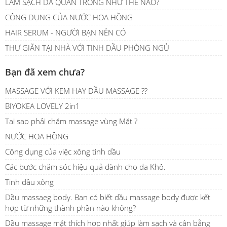
LÀM SẠCH DA QUAN TRỌNG NHƯ THẾ NÀO?
CÔNG DỤNG CỦA NƯỚC HOA HỒNG
HAIR SERUM - NGƯỜI BẠN NÊN CÓ
THƯ GIÃN TẠI NHÀ VỚI TINH DẦU PHÒNG NGỦ
Bạn đã xem chưa?
MASSAGE VỚI KEM HAY DẦU MASSAGE ??
BIYOKEA LOVELY 2in1
Tại sao phải chăm massage vùng Mặt ?
NƯỚC HOA HỒNG
Công dụng của việc xông tinh dầu
Các bước chăm sóc hiệu quả dành cho da Khô.
Tinh dầu xông
Dầu massaeg body. Bạn có biết dầu massage body được kết
hợp từ những thành phần nào không?
Dầu massage mặt thích hợp nhất giúp làm sạch và cân bằng