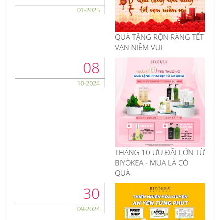
01-2025
QUÀ TẶNG RỘN RÀNG TẾT
VẠN NIỀM VUI
08
10-2024
THÁNG 10 ƯU ĐÃI LỚN TỪ
BIYÒKEA - MUA LÀ CÓ
QUÀ
30
09-2024