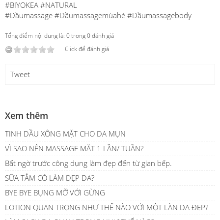
#BIYOKEA
#NATURAL
#Dầumassage
#Dầumassagemùahè
#Dầumassagebody
Tổng điểm nội dung là: 0 trong 0 đánh giá
Click để đánh giá
Tweet
Xem thêm
TINH DẦU XÔNG MẶT CHO DA MỤN
VÌ SAO NÊN MASSAGE MẶT 1 LẦN/ TUẦN?
Bất ngờ trước công dụng làm đẹp đến từ gian bếp.
SỮA TẮM CÓ LÀM ĐẸP DA?
BYE BYE BỤNG MỠ VỚI GỪNG
LOTION QUAN TRỌNG NHƯ THẾ NÀO VỚI MỘT LÀN DA ĐẸP?