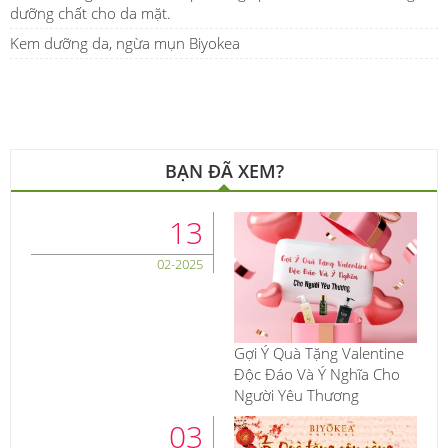
dưỡng chất cho da mặt.
Kem dưỡng da, ngừa mụn Biyokea
BẠN ĐÃ XEM?
13
02-2025
Gợi Ý Quà Tặng Valentine
Độc Đáo Và Ý Nghĩa Cho
Người Yêu Thương
03