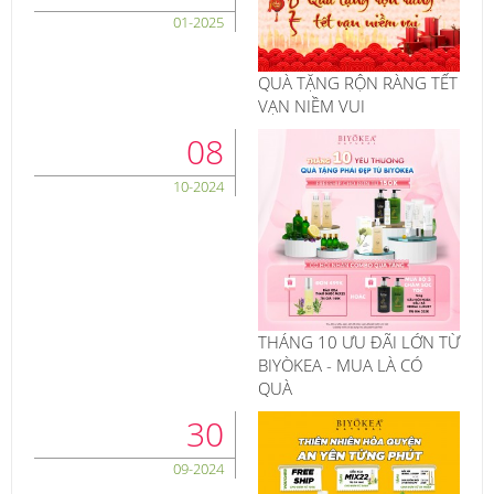
01-2025
QUÀ TẶNG RỘN RÀNG TẾT
VẠN NIỀM VUI
08
10-2024
THÁNG 10 ƯU ĐÃI LỚN TỪ
BIYÒKEA - MUA LÀ CÓ
QUÀ
30
09-2024