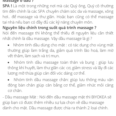
Massage ở đâu ?
SPA !
Là một trong những nơi mà các Quý ông, Quý cô thường
tìm đến chính là các SPA chuyên chăm sóc da và massage, xông
hơi.. để massage và thư giãn. Hoặc bạn cũng có thể massage
tại nhà nếu bạn có đầy đủ các kỹ năng chuyên môn.
Nguyên liệu chính trong suốt quá trình massage ?
Nói đến massage thì không thể thiếu đi nguyên liệu cần thiết
nhất chính là dầu massage. Vậy dầu massage là gì ?
Nhóm tinh dầu dùng cho mặt : có tác dụng cho vùng mặt
thường giúp làm trắng da, giảm quá trình lão hoá, làm mờ
vết thâm, làm sạch và trị mụn.
Nhóm tinh dầu massage toàn thân và bụng : giúp lưu
thông khí huyết, làm thư giãn các cơ, giảm stress và lấy đi các
lượng mỡ thừa giúp cân đối vóc dáng cơ thể.
Nhóm tinh dầu massage chân: giúp lưu thông máu vận
động bàn chân giúp cân bằng cơ thể, giảm nhức mỏi căng
cơ chân.
- Dầu massage Mặt : Nói đến dầu massage mặt thì BIYOKEA sẽ
giúp bạn có được thêm nhiều sự lựa chọn về dầu massage
dành cho mặt. Dầu massage được chia ra thành 2 loại chính.