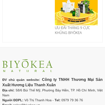
ƯU ĐÃI THÁNG 9 CỰC
KHỦNG BIYÒKEA
Công ty TNHH Thương Mại Sản
ĐV chủ quản website:
Xuất Hương Liệu Thanh Xuân
Địa chỉ:
58/6 Bùi Thế Mỹ, Phường Bảy Hiền, TP. Hồ Chí Minh, Việt
Nam
Người ĐDPL:
Võ Thị Thanh Hoa -
Tel:
0979 79 36 76
Email:
sales@biyokea.vn