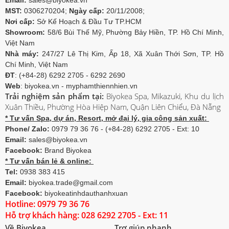
MST:
0306270204;
Ngày cấp:
20/11/2008;
Nơi cấp:
Sở Kế Hoạch & Đầu Tư TP.HCM
Showroom:
58/6 Bùi Thế Mỹ, Phường Bảy Hiền, TP. Hồ Chí Minh,
Việt Nam
Nhà máy:
247/27 Lê Thị Kim, Ấp 18, Xã Xuân Thới Sơn, TP. Hồ
Chí Minh, Việt Nam
ĐT
: (+84-28) 6292 2705 - 6292 2690
Web
: biyokea.vn - myphamthiennhien.vn
Trải nghiệm sản phẩm tại:
Biyokea Spa, Mikazuki, Khu du lịch
Xuân Thiều, Phường Hòa Hiệp Nam, Quận Liên Chiểu, Đà Nẵng
* Tư vấn Spa, dự án, Resort, mở đại lý, gia công sản xuất:
Phone/ Zalo:
0979 79 36 76 - (+84-28) 6292 2705 - Ext: 10
Email:
sales@biyokea.vn
Facebook:
Brand Biyokea
* Tư vấn bán lẻ & online:
Tel:
0938 383 415
Email:
biyokea.trade@gmail.com
Facebook:
biyokeatinhdauthanhxuan
Hotline: 0979 79 36 76
Hỗ trợ khách hàng: 028 6292 2705 - Ext: 11
Về Biyokea
Trợ giúp nhanh