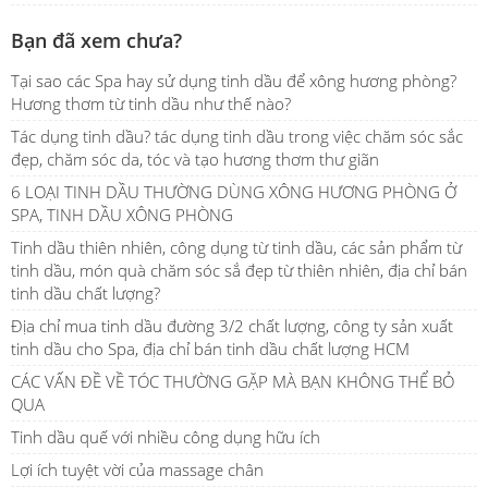
Bạn đã xem chưa?
Tại sao các Spa hay sử dụng tinh dầu để xông hương phòng?
Hương thơm từ tinh dầu như thế nào?
Tác dụng tinh dầu? tác dụng tinh dầu trong việc chăm sóc sắc
đẹp, chăm sóc da, tóc và tạo hương thơm thư giãn
6 LOẠI TINH DẦU THƯỜNG DÙNG XÔNG HƯƠNG PHÒNG Ở
SPA, TINH DẦU XÔNG PHÒNG
Tinh dầu thiên nhiên, công dụng từ tinh dầu, các sản phẩm từ
tinh dầu, món quà chăm sóc sắ đẹp từ thiên nhiên, địa chỉ bán
tinh dầu chất lượng?
Địa chỉ mua tinh dầu đường 3/2 chất lượng, công ty sản xuất
tinh dầu cho Spa, địa chỉ bán tinh dầu chất lượng HCM
CÁC VẤN ĐỀ VỀ TÓC THƯỜNG GẶP MÀ BẠN KHÔNG THỂ BỎ
QUA
Tinh dầu quế với nhiều công dụng hữu ích
Lợi ích tuyệt vời của massage chân