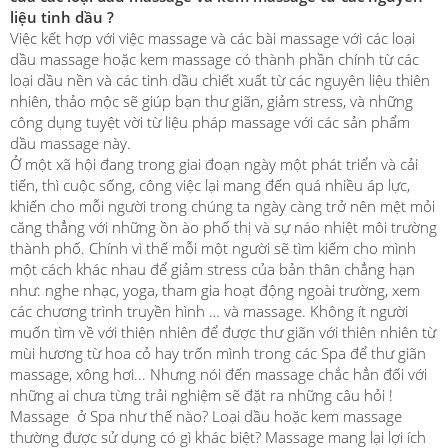
liệu tinh dầu ?
Việc kết hợp với việc massage và các bài massage với các loại
dầu massage hoặc kem massage có thành phần chính từ các
loại dầu nền và các tinh dầu chiết xuất từ các nguyên liệu thiên
nhiên, thảo mộc sẽ giúp bạn thư giãn, giảm stress, và những
công dụng tuyệt vời từ liệu pháp massage với các sản phẩm
dầu massage này.
Ở một xã hội đang trong giai đoạn ngày một phát triển và cải
tiến, thì cuộc sống, công việc lại mang đến quá nhiều áp lực,
khiến cho mỗi người trong chúng ta ngày càng trở nên mệt mỏi
căng thẳng với những ồn ào phố thị và sự náo nhiệt môi trường
thành phố. Chính vì thế mỗi một người sẽ tìm kiếm cho mình
một cách khác nhau để giảm stress của bản thân chẳng hạn
như: nghe nhạc, yoga, tham gia hoạt động ngoài trường, xem
các chương trình truyền hình … và massage. Không ít người
muốn tìm về với thiên nhiên để được thư giãn với thiên nhiên từ
mùi hương từ hoa cỏ hay trốn mình trong các Spa để thư giãn
massage, xông hơi... Nhưng nói đến massage chắc hẳn đối với
những ai chưa từng trải nghiệm sẽ đặt ra những câu hỏi !
Massage ở Spa như thế nào? Loại dầu hoặc kem massage
thường được sử dụng có gì khác biệt? Massage mang lại lợi ích