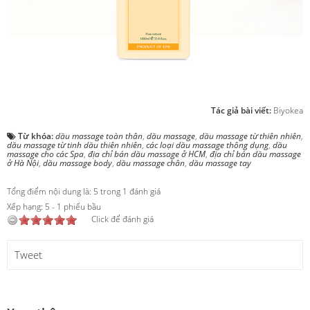
Tác giả bài viết:
Biyokea
Từ khóa:
dầu massage toàn thân
,
dầu massage
,
dầu massage từ thiên nhiên
,
dầu massage từ tinh dầu thiên nhiên
,
các loại dầu massage thông dụng
,
dầu
massage cho các Spa
,
địa chỉ bán dầu massage ở HCM
,
địa chỉ bán dầu massage
ở Hà Nội
,
dầu massage body
,
dầu massage chân
,
dầu massage tay
Tổng điểm nội dung là: 5 trong 1 đánh giá
Xếp hạng:
5
-
1
phiếu bầu
Click để đánh giá
Tweet